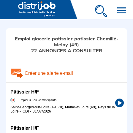
menu
Emploi glacerie patissier patissier Chemillé-
Melay (49)
22 ANNONCES A CONSULTER
Créer une alerte e-mail
Pâtissier H/F
Emploi U Les Commerçants
Saint-Georges-sur-Loire (49170), Maine-et-Loire (49), Pays de la
Loire
-
CDI
-
31/07/2026
Pâtissier H/F