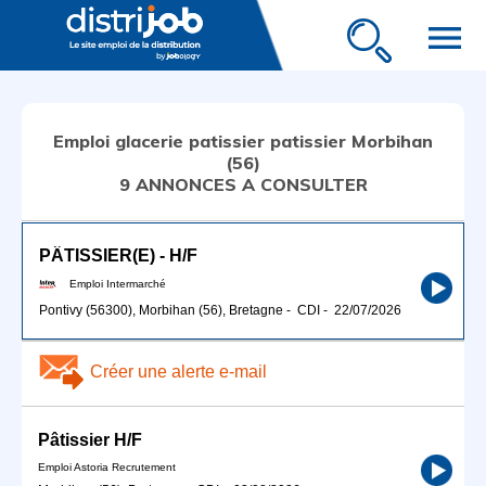
menu
Emploi glacerie patissier patissier Morbihan
(56)
9 ANNONCES A CONSULTER
PÂTISSIER(E) - H/F
Emploi Intermarché
Pontivy (56300), Morbihan (56), Bretagne
-
CDI
-
22/07/2026
Créer une alerte e-mail
Pâtissier H/F
Emploi Astoria Recrutement