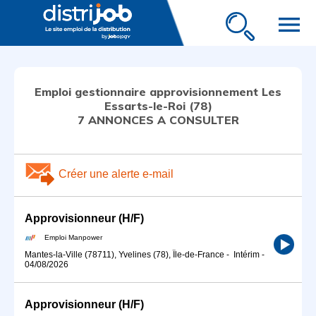
menu
Emploi gestionnaire approvisionnement Les
Essarts-le-Roi (78)
7 ANNONCES A CONSULTER
Créer une alerte e-mail
Approvisionneur (H/F)
Emploi Manpower
Mantes-la-Ville (78711), Yvelines (78), Île-de-France
-
Intérim
-
04/08/2026
Approvisionneur (H/F)