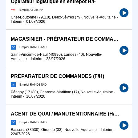
Opérateur logistique en entrepôt H/F
Emploi Aquila Rh
Chef-Boutonne (79110), Deux-Sèvres (79), Nouvelle-Aquitaine
-
Intérim
-
01/08/2026
MAGASINIER - PRÉPARATEUR DE COMMANDES / AGENT LOGISTIQUE (H/F).
Emploi RANDSTAD
Saint-Vincent-de-Paul (40990), Landes (40), Nouvelle-
Aquitaine
-
Intérim
-
23/07/2026
PRÉPARATEUR DE COMMANDES (F/H)
Emploi RANDSTAD
Périgny (17180), Charente-Maritime (17), Nouvelle-Aquitaine
-
Intérim
-
10/07/2026
AGENT DE QUAI / MANUTENTIONNAIRE (H/F) HORAIRES DE JOUR SECTEUR BASSENS (33)
Emploi RANDSTAD
Bassens (33530), Gironde (33), Nouvelle-Aquitaine
-
Intérim
-
22/07/2026