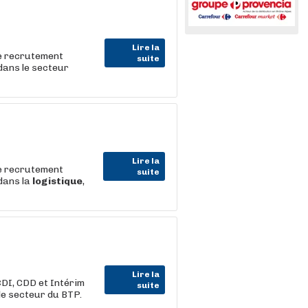
Lire la
e recrutement
suite
 dans le secteur
Lire la
e recrutement
suite
 dans la
logistique
,
Lire la
DI, CDD et Intérim
suite
e secteur du BTP.