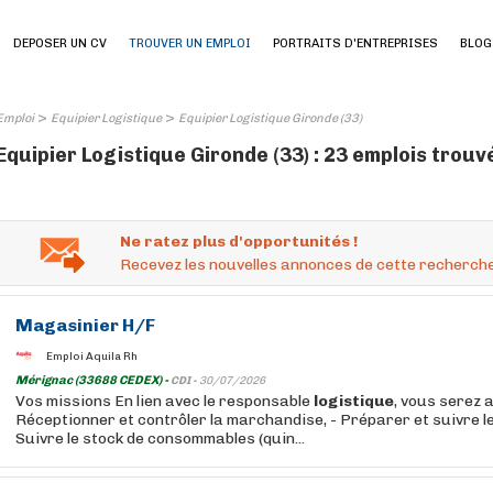
DEPOSER UN CV
TROUVER UN EMPLOI
PORTRAITS D'ENTREPRISES
BLOG
>
>
Emploi
Equipier Logistique
Equipier Logistique Gironde (33)
Equipier Logistique Gironde (33) : 23 emplois trouv
Ne ratez plus d'opportunités !
Recevez les nouvelles annonces de cette recherche
Magasinier H/F
Emploi Aquila Rh
Mérignac (33688 CEDEX) -
CDI -
30/07/2026
Vos missions En lien avec le responsable
logistique
, vous serez a
Réceptionner et contrôler la marchandise, - Préparer et suivre 
Suivre le stock de consommables (quin...