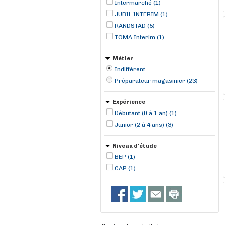
Intermarché (1)
JUBIL INTERIM (1)
RANDSTAD (5)
TOMA Interim (1)
Métier
Indifférent
Préparateur magasinier (23)
Expérience
Débutant (0 à 1 an) (1)
Junior (2 à 4 ans) (3)
Niveau d'étude
BEP (1)
CAP (1)