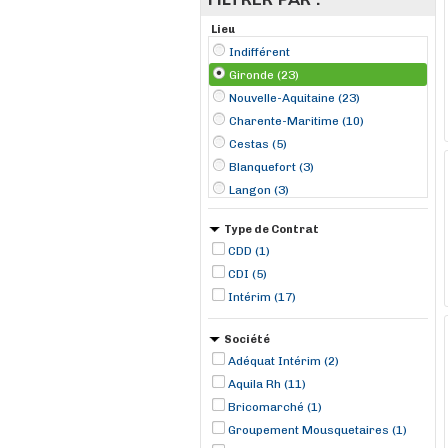
Lieu
Indifférent
Gironde (23)
Nouvelle-Aquitaine (23)
Charente-Maritime (10)
Cestas (5)
Blanquefort (3)
Langon (3)
Bruges (2)
Type de Contrat
Mérignac (2)
CDD (1)
Avensan (1)
CDI (5)
Bassens (1)
Intérim (17)
Le Barp (1)
Le Bouscat (1)
Société
Le Haillan (1)
Adéquat Intérim (2)
Aquila Rh (11)
Bricomarché (1)
Groupement Mousquetaires (1)