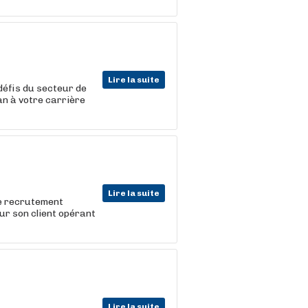
Lire la suite
défis du secteur de
an à votre carrière
Lire la suite
e recrutement
ur son client opérant
Lire la suite