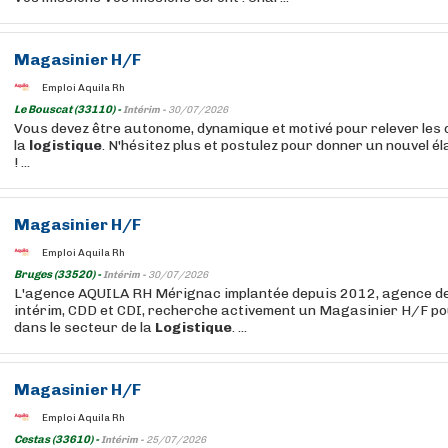
Magasinier H/F
Emploi Aquila Rh
Le Bouscat (33110) -
Intérim -
30/07/2026
Vous devez être autonome, dynamique et motivé pour relever les 
la
logistique
. N'hésitez plus et postulez pour donner un nouvel él
! ...
Magasinier H/F
Emploi Aquila Rh
Bruges (33520) -
Intérim -
30/07/2026
L'agence AQUILA RH Mérignac implantée depuis 2012, agence d
intérim, CDD et CDI, recherche activement un Magasinier H/F po
dans le secteur de la
Logistique
. ...
Magasinier H/F
Emploi Aquila Rh
Cestas (33610) -
Intérim -
25/07/2026