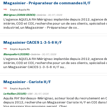
Magasinier - Préparateur de commandes H/F
Emploi Aquila Rh
Mérignac (33688 CEDEX) -
Intérim -
30/07/2026
L'agence AQUILA RH Mérignac implantée depuis 2012, agence d
intérim, CDD et CDI, recherche pour un de ses clients, spécialisé
industriel, un Magasinier - Préparateur de co...
Magasinier CACES 1-3-5-6 H/F
Emploi Aquila Rh
Blanquefort (33290) -
Intérim -
30/07/2026
L'agence AQUILA RH Mérignac implantée depuis 2012, agence d
intérim, CDD et CDI, recherche pour un de ses clients, spécialisé
un Magasinier CACES 1-3-5-6 H/F su...
Magasinier - Cariste H/F
Emploi Aquila Rh
Le Haillan (33185) -
CDI -
30/07/2026
Aquila RH' Bordeaux-Mérignac, acteur local du recrutement en C
depuis 2012, recherche un Magasinier Cariste H/F en CDI dans l
Vos missions Vos missions seront : Char...