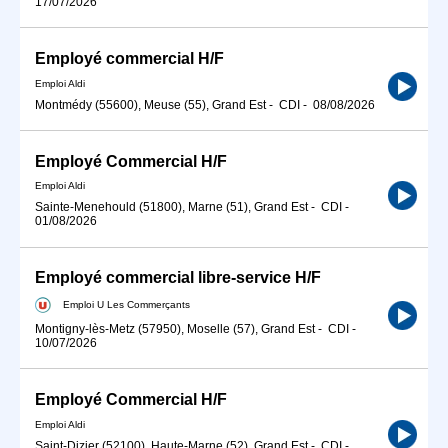
17/07/2026
Employé commercial H/F
Emploi Aldi
Montmédy (55600), Meuse (55), Grand Est
-
CDI
-
08/08/2026
Employé Commercial H/F
Emploi Aldi
Sainte-Menehould (51800), Marne (51), Grand Est
-
CDI
-
01/08/2026
Employé commercial libre-service H/F
Emploi U Les Commerçants
Montigny-lès-Metz (57950), Moselle (57), Grand Est
-
CDI
-
10/07/2026
Employé Commercial H/F
Emploi Aldi
Saint-Dizier (52100), Haute-Marne (52), Grand Est
-
CDI
-