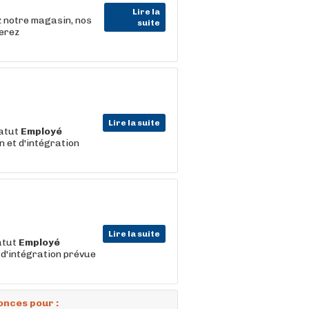
Lire la
z notre magasin, nos
suite
serez
Lire la suite
tatut
Employé
 et d'intégration
Lire la suite
atut
Employé
 d'intégration prévue
onces pour :