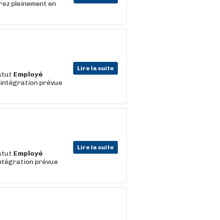
rez pleinement en
Lire la suite
atut
Employé
'intégration prévue
Lire la suite
atut
Employé
intégration prévue