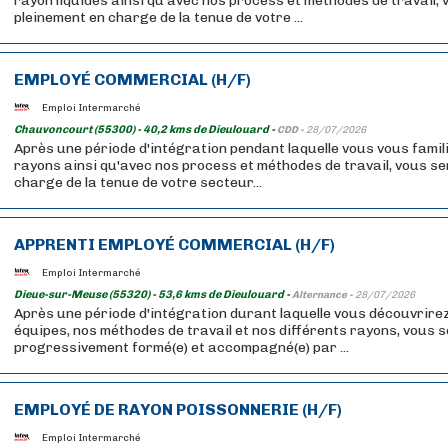
rayon liquides ainsi qu'avec nos process et méthodes de travail,
pleinement en charge de la tenue de votre ...
EMPLOYÉ COMMERCIAL (H/F)
Emploi Intermarché
Chauvoncourt (55300) - 40,2 kms de Dieulouard -
CDD -
28/07/2026
Après une période d'intégration pendant laquelle vous vous famil
rayons ainsi qu'avec nos process et méthodes de travail, vous se
charge de la tenue de votre secteur...
APPRENTI EMPLOYÉ COMMERCIAL (H/F)
Emploi Intermarché
Dieue-sur-Meuse (55320) - 53,6 kms de Dieulouard -
Alternance -
28/07/2026
Après une période d'intégration durant laquelle vous découvrire
équipes, nos méthodes de travail et nos différents rayons, vous 
progressivement formé(e) et accompagné(e) par ...
EMPLOYÉ DE RAYON POISSONNERIE (H/F)
Emploi Intermarché