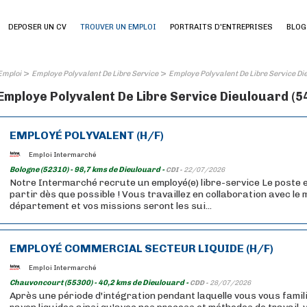
DEPOSER UN CV
TROUVER UN EMPLOI
PORTRAITS D'ENTREPRISES
BLOG
>
>
Emploi
Employe Polyvalent De Libre Service
Employe Polyvalent De Libre Service Di
Employe Polyvalent De Libre Service Dieulouard (54
EMPLOYÉ POLYVALENT (H/F)
Emploi Intermarché
Bologne (52310) - 98,7 kms de Dieulouard -
CDI -
22/07/2026
Notre Intermarché recrute un employé(e) libre-service Le poste e
partir dès que possible ! Vous travaillez en collaboration avec l
département et vos missions seront les sui...
EMPLOYÉ COMMERCIAL SECTEUR LIQUIDE (H/F)
Emploi Intermarché
Chauvoncourt (55300) - 40,2 kms de Dieulouard -
CDD -
28/07/2026
Après une période d'intégration pendant laquelle vous vous famil