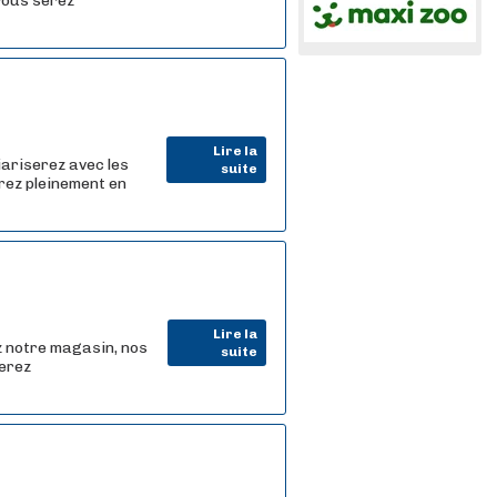
 vous serez
Lire la
iariserez avec les
suite
rez pleinement en
Lire la
z notre magasin, nos
suite
serez