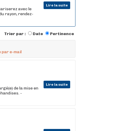
Lire la suite
iariserez avec le
 du rayon, rendez-
Trier par :
Date
Pertinence
 par e-mail
Lire la suite
rgé(e) de la mise en
chandises. -