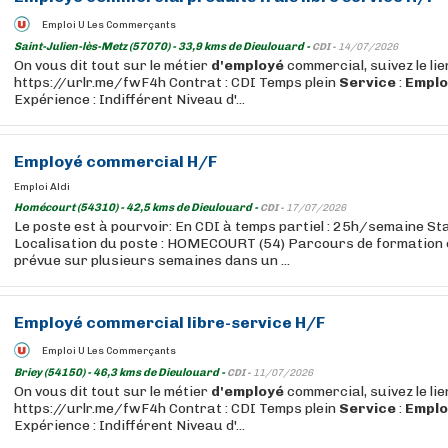
Emploi U Les Commerçants
Saint-Julien-lès-Metz (57070) - 33,9 kms de Dieulouard -
CDI -
14/07/2026
On vous dit tout sur le métier
d'employé
commercial, suivez le lie
https://urlr.me/fwF4h Contrat : CDI Temps plein
Service
:
Emplo
Expérience : Indifférent Niveau d'...
Employé
commercial H/F
Emploi Aldi
Homécourt (54310) - 42,5 kms de Dieulouard -
CDI -
17/07/2026
Le poste est à pourvoir: En CDI à temps partiel : 25h/semaine St
Localisation du poste : HOMECOURT (54) Parcours de formation e
prévue sur plusieurs semaines dans un ...
Employé
commercial
libre
-
service
H/F
Emploi U Les Commerçants
Briey (54150) - 46,3 kms de Dieulouard -
CDI -
11/07/2026
On vous dit tout sur le métier
d'employé
commercial, suivez le lie
https://urlr.me/fwF4h Contrat : CDI Temps plein
Service
:
Emplo
Expérience : Indifférent Niveau d'...