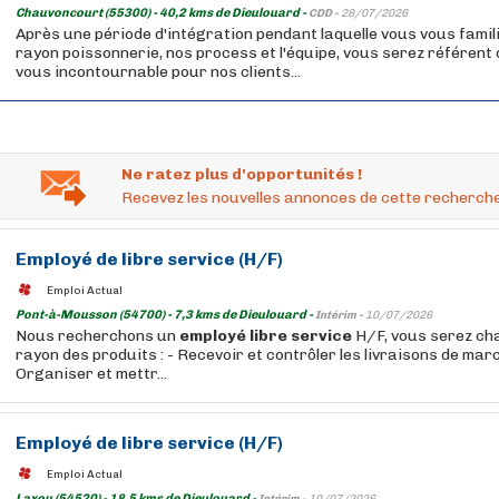
Chauvoncourt (55300) - 40,2 kms de Dieulouard -
CDD -
28/07/2026
Après une période d'intégration pendant laquelle vous vous famil
rayon poissonnerie, nos process et l'équipe, vous serez référent
vous incontournable pour nos clients...
Ne ratez plus d'opportunités !
Recevez les nouvelles annonces de cette recherche
Employé
de
libre
service
(H/F)
Emploi Actual
Pont-à-Mousson (54700) - 7,3 kms de Dieulouard -
Intérim -
10/07/2026
Nous recherchons un
employé
libre
service
H/F, vous serez cha
rayon des produits : - Recevoir et contrôler les livraisons de mar
Organiser et mettr...
Employé
de
libre
service
(H/F)
Emploi Actual
Laxou (54520) - 18,5 kms de Dieulouard -