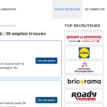
 CANDIDATS
ESPACE RECRUTEUR
SE CONNECTER
TOP RECRUTEURS
eulouard (54)
) : 30 emplois trouvés
Lire la suite
st à pourvoir à
e manager du
Lire la suite
iariserez avec le