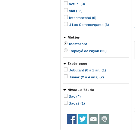
Actual (3)
Aldi (15)
Intermarché (6)
U Les Commerçants (6)
Métier
Indifférent
Employé de rayon (29)
Expérience
Débutant (0 à 1 an) (1)
Junior (2 à 4 ans) (2)
Niveau d'étude
Bac (4)
Bac+2 (1)