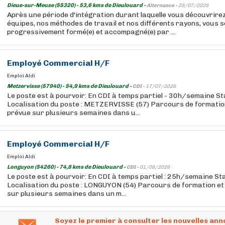
Dieue-sur-Meuse (55320) - 53,6 kms de Dieulouard -
Alternance -
28/07/2026
Après une période d'intégration durant laquelle vous découvrire
équipes, nos méthodes de travail et nos différents rayons, vous 
progressivement formé(e) et accompagné(e) par ...
Employé
Commercial H/F
Emploi Aldi
Metzervisse (57940) - 54,9 kms de Dieulouard -
CDI -
17/07/2026
Le poste est à pourvoir: En CDI à temps partiel - 30h/semaine S
Localisation du poste : METZERVISSE (57) Parcours de formation
prévue sur plusieurs semaines dans u...
Employé
Commercial H/F
Emploi Aldi
Longuyon (54260) - 74,8 kms de Dieulouard -
CDI -
01/08/2026
Le poste est à pourvoir: En CDI à temps partiel : 25h/semaine St
Localisation du poste : LONGUYON (54) Parcours de formation et
sur plusieurs semaines dans un m...
Soyez le premier à consulter les nouvelles ann