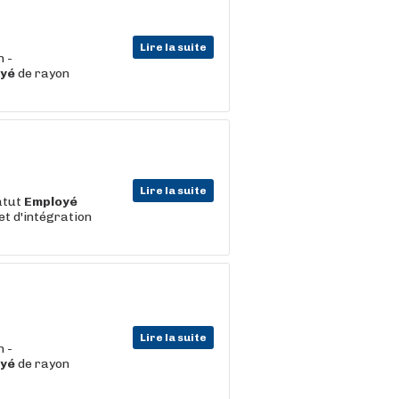
Lire la suite
n -
yé
de rayon
Lire la suite
atut
Employé
t d'intégration
Lire la suite
n -
yé
de rayon