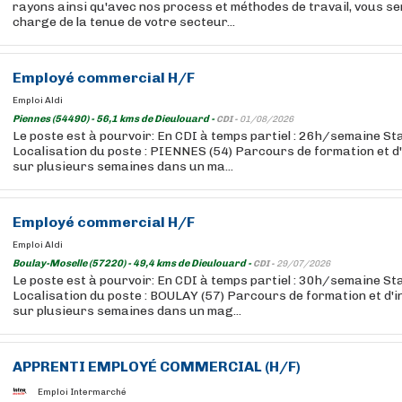
rayons ainsi qu'avec nos process et méthodes de travail, vous se
charge de la tenue de votre secteur...
Employé
commercial H/F
Emploi Aldi
Piennes (54490) - 56,1 kms de Dieulouard -
CDI -
01/08/2026
Le poste est à pourvoir: En CDI à temps partiel : 26h/semaine St
Localisation du poste : PIENNES (54) Parcours de formation et d
sur plusieurs semaines dans un ma...
Employé
commercial H/F
Emploi Aldi
Boulay-Moselle (57220) - 49,4 kms de Dieulouard -
CDI -
29/07/2026
Le poste est à pourvoir: En CDI à temps partiel : 30h/semaine St
Localisation du poste : BOULAY (57) Parcours de formation et d'
sur plusieurs semaines dans un mag...
APPRENTI
EMPLOYÉ
COMMERCIAL (H/F)
Emploi Intermarché