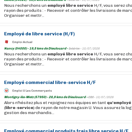
Intérim -
10/07/2026
Nous recherchons un
employé
libre
service
H/F, vous serez cha
rayon des produits : - Recevoir et contrôler les livraisons de mar
Organiser et mettr...
Employé
de
libre
service
(H/F)
Emploi Actual
Nancy (54000) - 19,5 kms de Dieulouard -
Intérim -
10/07/2026
Nous recherchons un
employé
libre
service
H/F, vous serez cha
rayon des produits : - Recevoir et contrôler les livraisons de mar
Organiser et mettr...
Employé
commercial
libre
-
service
H/F
Emploi U Les Commerçants
Montigny-lès-Metz (57950) - 28,9 kms de Dieulouard -
CDI -
10/07/2026
Alors n'hésitez plus et rejoignez nos équipes en tant
qu'employé
(
libre
-
service
) de rayon de notre magasin U. Vous assurez la log
gestion des marchandis...
Employé
commercial produits frais
libre
service
H/F