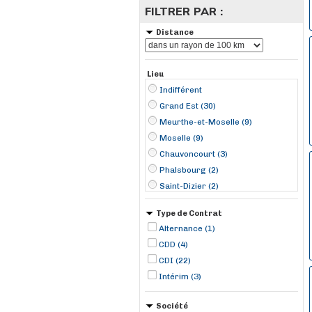
FILTRER PAR :
Distance
Lieu
Indifférent
Grand Est (30)
Meurthe-et-Moselle (9)
Moselle (9)
Chauvoncourt (3)
Phalsbourg (2)
Saint-Dizier (2)
Ting (2)
Type de Contrat
Aumetz (1)
Alternance (1)
Bologne (1)
CDD (4)
Boulay-Moselle (1)
CDI (22)
Briey (1)
Intérim (3)
Dieue-sur-Meuse (1)
Homécourt (1)
Société