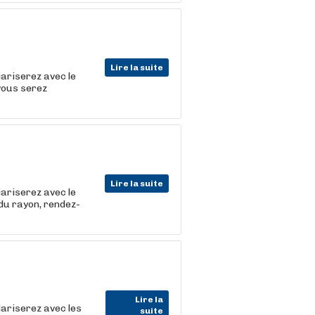
Lire la suite
iariserez avec le
 vous serez
Lire la suite
iariserez avec le
 du rayon, rendez-
Lire la
iariserez avec les
suite