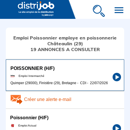
menu
Emploi Poissonnier employe en poissonnerie
Châteaulin (29)
19 ANNONCES A CONSULTER
POISSONNIER (H/F)
Emploi Intermarché
Quimper (29000), Finistère (29), Bretagne
-
CDI
-
22/07/2026
Créer une alerte e-mail
Poissonnier (H/F)
Emploi Actual