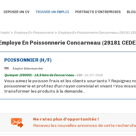
DEPOSER UN CV
TROUVER UN EMPLOI
PORTRAITS D'ENTREPRISES
BLOG
>
>
Emploi
Employe En Poissonnerie
Employe En Poissonnerie Concarneau (29181 CE
Employe En Poissonnerie Concarneau (29181 CEDEX)
POISSONNIER (H/F)
Emploi Intermarché
Quimper (29000) - 18,9 kms de Concarneau -
CDI -
22/07/2026
Vous aimez le poisson frais et les clients souriants ? Rejoignez n
poissonnerie et profitez d'un rayon convivial et vivant ! Vos missi
transformer les produits à la demande...
Ne ratez plus d'opportunités !
Recevez les nouvelles annonces de cette recherche