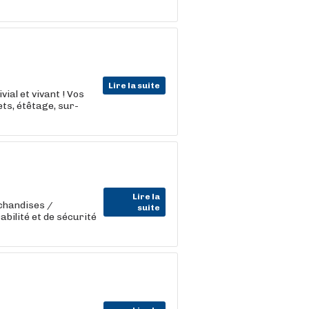
Lire la suite
vial et vivant ! Vos
ets, étêtage, sur-
Lire la
chandises /
suite
abilité et de sécurité