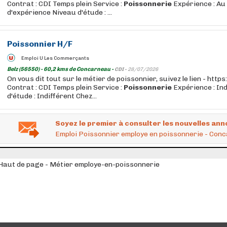
Contrat : CDI Temps plein Service :
Poissonnerie
Expérience : Au
d'expérience Niveau d'étude : ...
Poissonnier H/F
Emploi U Les Commerçants
Belz (56550) - 60,2 kms de Concarneau -
CDI -
28/07/2026
On vous dit tout sur le métier de poissonnier, suivez le lien - htt
Contrat : CDI Temps plein Service :
Poissonnerie
Expérience : In
d'étude : Indifférent Chez...
Soyez le premier à consulter les nouvelles ann
Emploi Poissonnier employe en poissonnerie - Co
Haut de page - Métier employe-en-poissonnerie