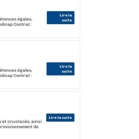
Lire la
pétences égales,
suite
ndicap Contrat :
Lire la
pétences égales,
suite
ndicap Contrat :
Lire la suite
s et crustacés, ainsi
pprovisionnement de