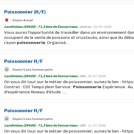
Poissonnier (H/F)
Emploi Actual
Landivisiau (29400) - 71,3 kms de Concarneau -
Intérim -
22/07/2026
Vous aurez l'opportunité de travailler dans un environnement dy
occupant de la vente de poissons et crustacés, ainsi que du déba
rayon
poissonnerie
. Organisé...
Poissonnier H/F
Emploi U Les Commerçants
Landivisiau (29400) - 71,3 kms de Concarneau -
CDI -
20/07/2026
On vous dit tout sur le métier de poissonnier, suivez le lien - htt
Contrat : CDI Temps plein Service :
Poissonnerie
Expérience : Au
d'expérience Niveau d'étude : ...
Poissonnier H/F
Emploi U Les Commerçants
Landivisiau (29400) - 71,3 kms de Concarneau -
CDI -
11/07/2026
On vous dit tout sur le métier de poissonnier, suivez le lien - htt