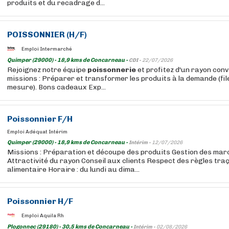
produits et du recadrage d...
POISSONNIER (H/F)
Emploi Intermarché
Quimper (29000) - 18,9 kms de Concarneau -
CDI -
22/07/2026
Rejoignez notre équipe
poissonnerie
et profitez d'un rayon convi
missions : Préparer et transformer les produits à la demande (fil
mesure). Bons cadeaux Exp...
Poissonnier F/H
Emploi Adéquat Intérim
Quimper (29000) - 18,9 kms de Concarneau -
Intérim -
12/07/2026
Missions : Préparation et découpe des produits Gestion des mar
Attractivité du rayon Conseil aux clients Respect des règles traç
alimentaire Horaire : du lundi au dima...
Poissonnier H/F
Emploi Aquila Rh
Plogonnec (29180) - 30,5 kms de Concarneau -
Intérim -
02/08/2026