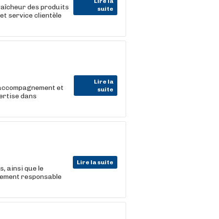
Lire la
raîcheur des produits
suite
t service clientèle
Lire la
, accompagnement et
suite
pertise dans
Lire la suite
, ainsi que le
lement responsable