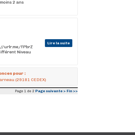
 moins 2 ans
Lire la suite
ps://urlr.me/fPbrZ
différent Niveau
onces pour :
ncarneau (29181 CEDEX)
Page suivante >
Fin >>
Page 1 de 2