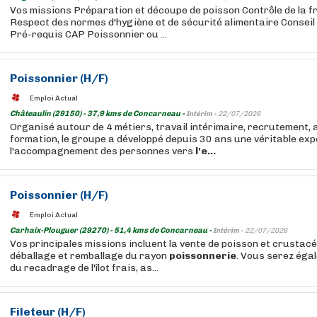
Vos missions Préparation et découpe de poisson Contrôle de la f
Respect des normes d'hygiène et de sécurité alimentaire Conseil e
Pré-requis CAP Poissonnier ou ...
Poissonnier (H/F)
Emploi Actual
Châteaulin (29150) - 37,9 kms de Concarneau -
Intérim -
22/07/2026
Organisé autour de 4 métiers, travail intérimaire, recrutement
formation, le groupe a développé depuis 30 ans une véritable ex
l'accompagnement des personnes vers
l'e...
Poissonnier (H/F)
Emploi Actual
Carhaix-Plouguer (29270) - 51,4 kms de Concarneau -
Intérim -
22/07/2026
Vos principales missions incluent la vente de poisson et crustacés
déballage et remballage du rayon
poissonnerie
. Vous serez éga
du recadrage de l'îlot frais, as...
Fileteur (H/F)