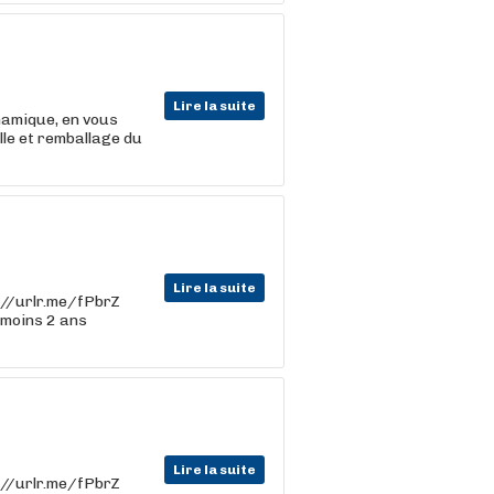
Lire la suite
namique, en vous
lle et remballage du
Lire la suite
ps://urlr.me/fPbrZ
 moins 2 ans
Lire la suite
ps://urlr.me/fPbrZ