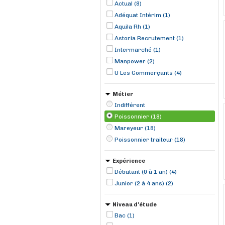
Actual (8)
Adéquat Intérim (1)
Aquila Rh (1)
Astoria Recrutement (1)
Intermarché (1)
Manpower (2)
U Les Commerçants (4)
Métier
Indifférent
Poissonnier (18)
Mareyeur (18)
Poissonnier traiteur (18)
Expérience
Débutant (0 à 1 an) (4)
Junior (2 à 4 ans) (2)
Niveau d'étude
Bac (1)