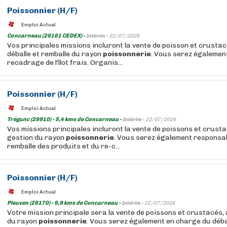
Poissonnier (H/F)
Emploi Actual
Concarneau (29181 CEDEX) -
Intérim -
22/07/2026
Vos principales missions incluront la vente de poisson et crustacé
déballe et remballe du rayon
poissonnerie
. Vous serez égalemen
recadrage de l'îlot frais. Organis...
Poissonnier (H/F)
Emploi Actual
Trégunc (29910) - 5,4 kms de Concarneau -
Intérim -
22/07/2026
Vos missions principales incluront la vente de poissons et crustac
gestion du rayon
poissonnerie
. Vous serez également responsab
remballe des produits et du re-c...
Poissonnier (H/F)
Emploi Actual
Pleuven (29170) - 9,9 kms de Concarneau -
Intérim -
22/07/2026
Votre mission principale sera la vente de poissons et crustacés, 
du rayon
poissonnerie
. Vous serez également en charge du déba