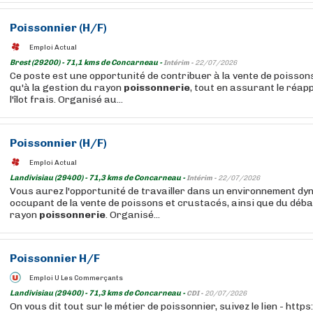
Poissonnier (H/F)
Emploi Actual
Brest (29200) - 71,1 kms de Concarneau -
Intérim -
22/07/2026
Ce poste est une opportunité de contribuer à la vente de poisson
qu'à la gestion du rayon
poissonnerie
, tout en assurant le réa
l'îlot frais. Organisé au...
Poissonnier (H/F)
Emploi Actual
Landivisiau (29400) - 71,3 kms de Concarneau -
Intérim -
22/07/2026
Vous aurez l'opportunité de travailler dans un environnement dy
occupant de la vente de poissons et crustacés, ainsi que du déba
rayon
poissonnerie
. Organisé...
Poissonnier H/F
Emploi U Les Commerçants
Landivisiau (29400) - 71,3 kms de Concarneau -
CDI -
20/07/2026
On vous dit tout sur le métier de poissonnier, suivez le lien - htt