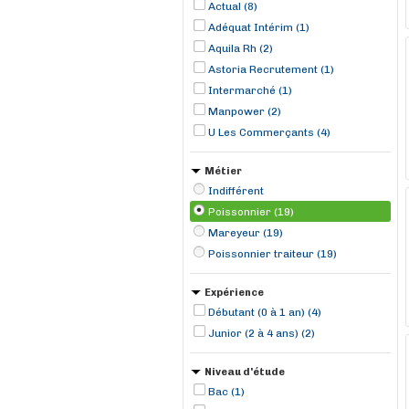
Actual (8)
Adéquat Intérim (1)
Aquila Rh (2)
Astoria Recrutement (1)
Intermarché (1)
Manpower (2)
U Les Commerçants (4)
Métier
Indifférent
Poissonnier (19)
Mareyeur (19)
Poissonnier traiteur (19)
Expérience
Débutant (0 à 1 an) (4)
Junior (2 à 4 ans) (2)
Niveau d'étude
Bac (1)