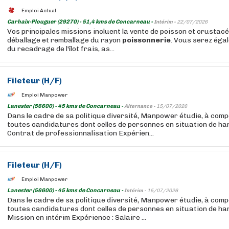
Emploi Actual
Carhaix-Plouguer (29270) - 51,4 kms de Concarneau -
Intérim -
22/07/2026
Vos principales missions incluent la vente de poisson et crustacés
déballage et remballage du rayon
poissonnerie
. Vous serez éga
du recadrage de l'îlot frais, as...
Fileteur (H/F)
Emploi Manpower
Lanester (56600) - 45 kms de Concarneau -
Alternance -
15/07/2026
Dans le cadre de sa politique diversité, Manpower étudie, à com
toutes candidatures dont celles de personnes en situation de ha
Contrat de professionnalisation Expérien...
Fileteur (H/F)
Emploi Manpower
Lanester (56600) - 45 kms de Concarneau -
Intérim -
15/07/2026
Dans le cadre de sa politique diversité, Manpower étudie, à com
toutes candidatures dont celles de personnes en situation de ha
Mission en intérim Expérience : Salaire ...