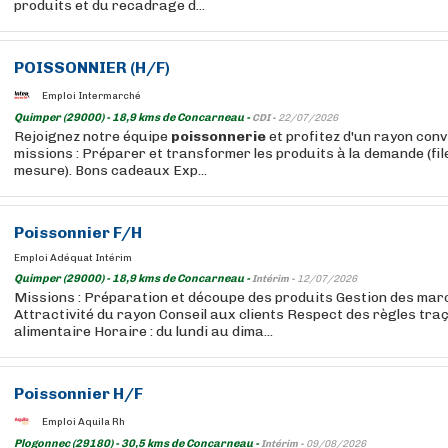
produits et du recadrage d...
POISSONNIER (H/F)
Emploi Intermarché
Quimper (29000) - 18,9 kms de Concarneau -
CDI -
22/07/2026
Rejoignez notre équipe
poissonnerie
et profitez d'un rayon convi
missions : Préparer et transformer les produits à la demande (fil
mesure). Bons cadeaux Exp...
Poissonnier F/H
Emploi Adéquat Intérim
Quimper (29000) - 18,9 kms de Concarneau -
Intérim -
12/07/2026
Missions : Préparation et découpe des produits Gestion des mar
Attractivité du rayon Conseil aux clients Respect des règles traç
alimentaire Horaire : du lundi au dima...
Poissonnier H/F
Emploi Aquila Rh
Plogonnec (29180) - 30,5 kms de Concarneau -
Intérim -
09/08/2026