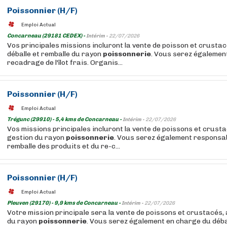
Poissonnier (H/F)
Emploi Actual
Concarneau (29181 CEDEX) -
Intérim -
22/07/2026
Vos principales missions incluront la vente de poisson et crustacé
déballe et remballe du rayon
poissonnerie
. Vous serez égalemen
recadrage de l'îlot frais. Organis...
Poissonnier (H/F)
Emploi Actual
Trégunc (29910) - 5,4 kms de Concarneau -
Intérim -
22/07/2026
Vos missions principales incluront la vente de poissons et crustac
gestion du rayon
poissonnerie
. Vous serez également responsab
remballe des produits et du re-c...
Poissonnier (H/F)
Emploi Actual
Pleuven (29170) - 9,9 kms de Concarneau -
Intérim -
22/07/2026
Votre mission principale sera la vente de poissons et crustacés, 
du rayon
poissonnerie
. Vous serez également en charge du déba