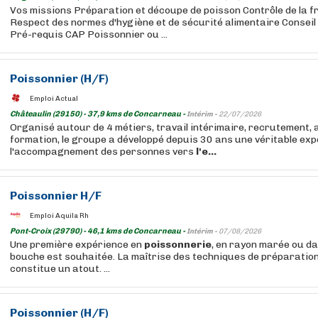
Vos missions Préparation et découpe de poisson Contrôle de la f
Respect des normes d'hygiène et de sécurité alimentaire Conseil e
Pré-requis CAP Poissonnier ou ...
Poissonnier (H/F)
Emploi Actual
Châteaulin (29150) - 37,9 kms de Concarneau -
Intérim -
22/07/2026
Organisé autour de 4 métiers, travail intérimaire, recrutement
formation, le groupe a développé depuis 30 ans une véritable ex
l'accompagnement des personnes vers
l'e...
Poissonnier H/F
Emploi Aquila Rh
Pont-Croix (29790) - 46,1 kms de Concarneau -
Intérim -
07/08/2026
Une première expérience en
poissonnerie
, en rayon marée ou da
bouche est souhaitée. La maîtrise des techniques de préparatio
constitue un atout. ...
Poissonnier (H/F)