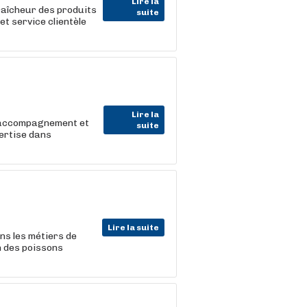
Lire la
raîcheur des produits
suite
t service clientèle
Lire la
, accompagnement et
suite
pertise dans
Lire la suite
ns les métiers de
n des poissons