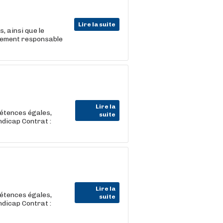
Lire la suite
, ainsi que le
lement responsable
Lire la
pétences égales,
suite
ndicap Contrat :
Lire la
pétences égales,
suite
ndicap Contrat :