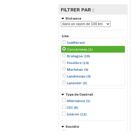
FILTRER PAR :
Distance
Lieu
Indifférent
Concarneau (1)
Bretagne (19)
Finistère (14)
Morbihan (4)
Landivisiau (3)
Lanester (2)
Quimper (2)
Type de Contrat
Baud (1)
Alternance (1)
Belz (1)
CDI (6)
Brest (1)
Intérim (12)
Carhaix-Plouguer (1)
Châteaulin (1)
Société
Plestin-les-Grèves (1)