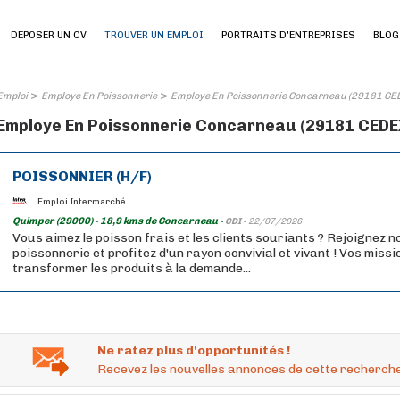
DEPOSER UN CV
TROUVER UN EMPLOI
PORTRAITS D'ENTREPRISES
BLOG
>
>
Emploi
Employe En Poissonnerie
Employe En Poissonnerie Concarneau (29181 CE
Employe En Poissonnerie Concarneau (29181 CEDEX)
POISSONNIER (H/F)
Emploi Intermarché
Quimper (29000) - 18,9 kms de Concarneau -
CDI -
22/07/2026
Vous aimez le poisson frais et les clients souriants ? Rejoignez n
poissonnerie et profitez d'un rayon convivial et vivant ! Vos missi
transformer les produits à la demande...
Ne ratez plus d'opportunités !
Recevez les nouvelles annonces de cette recherche