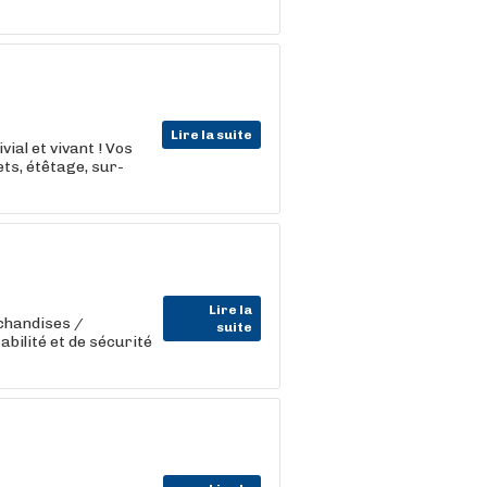
Lire la suite
vial et vivant ! Vos
ets, étêtage, sur-
Lire la
chandises /
suite
abilité et de sécurité