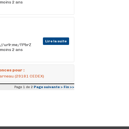
 moins 2 ans
Lire la suite
ps://urlr.me/fPbrZ
 moins 2 ans
onces pour :
ncarneau (29181 CEDEX)
Page suivante >
Fin >>
Page 1 de 2