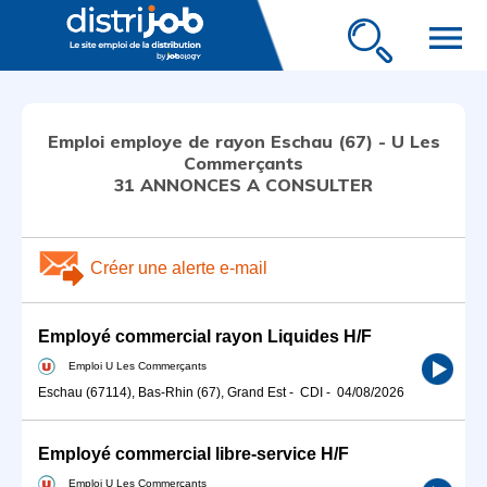
menu
Emploi employe de rayon Eschau (67) - U Les
Commerçants
31 ANNONCES A CONSULTER
Créer une alerte e-mail
Employé commercial rayon Liquides H/F
Emploi U Les Commerçants
Eschau (67114), Bas-Rhin (67), Grand Est
-
CDI
-
04/08/2026
Employé commercial libre-service H/F
Emploi U Les Commerçants