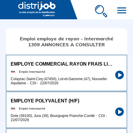
menu
Emploi employe de rayon - Intermarché
1309 ANNONCES A CONSULTER
EMPLOYE COMMERCIAL RAYON FRAIS LIBRE SERVICE (H/ F)
Emploi Intermarché
Colayrac-Saint-Cirq (47450), Lot-et-Garonne (47), Nouvelle-
Aquitaine
-
CDI
-
22/07/2026
EMPLOYE POLYVALENT (H/F)
Emploi Intermarché
Dole (39100), Jura (39), Bourgogne-Franche-Comté
-
CDI
-
22/07/2026