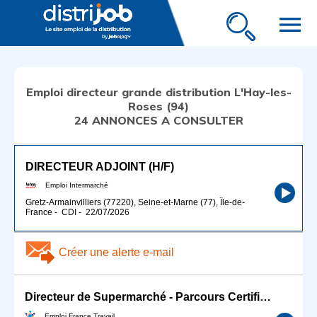
menu
Emploi directeur grande distribution L'Hay-les-
Roses (94)
24 ANNONCES A CONSULTER
DIRECTEUR ADJOINT (H/F)
Emploi Intermarché
Gretz-Armainvilliers (77220), Seine-et-Marne (77), Île-de-
France
-
CDI
-
22/07/2026
Créer une alerte e-mail
Directeur de Supermarché - Parcours Certifiant (H/F)
Emploi France Travail