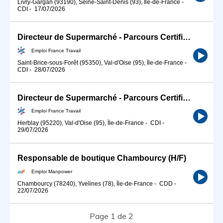
Livry-Gargan (93190), Seine-Saint-Denis (93), Île-de-France
-
CDI
-
17/07/2026
Directeur de Supermarché - Parcours Certifiant (H/F)
Emploi France Travail
Saint-Brice-sous-Forêt (95350), Val-d'Oise (95), Île-de-France
-
CDI
-
28/07/2026
Directeur de Supermarché - Parcours Certifiant (H/F)
Emploi France Travail
Herblay (95220), Val-d'Oise (95), Île-de-France
-
CDI
-
29/07/2026
Responsable de boutique Chambourcy (H/F)
Emploi Manpower
Chambourcy (78240), Yvelines (78), Île-de-France
-
CDD
-
22/07/2026
Page 1 de 2