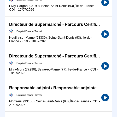
Livry-Gargan (93190), Seine-Saint-Denis (93), Île-de-France
-
CDI
-
17/07/2026
Directeur de Supermarché - Parcours Certifiant (H/F)
Emploi France Travail
Neuilly-sur-Marne (93330), Seine-Saint-Denis (93), Île-de-
France
-
CDI
-
18/07/2026
Directeur de Supermarché - Parcours Certifiant (H/F)
Emploi France Travail
Mitry-Mory (77290), Seine-et-Marne (77), Île-de-France
-
CDI
-
18/07/2026
Responsable adjoint / Responsable adjointe de magasin de grande d (H/F)
Emploi France Travail
Montreuil (93100), Seine-Saint-Denis (93), Île-de-France
-
CDI
-
21/07/2026