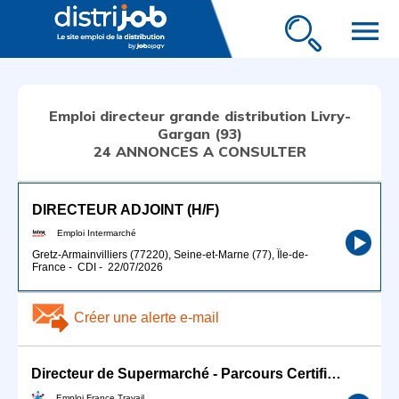
menu
Emploi directeur grande distribution Livry-
Gargan (93)
24 ANNONCES A CONSULTER
DIRECTEUR ADJOINT (H/F)
Emploi Intermarché
Gretz-Armainvilliers (77220), Seine-et-Marne (77), Île-de-
France
-
CDI
-
22/07/2026
Créer une alerte e-mail
Directeur de Supermarché - Parcours Certifiant (H/F)
Emploi France Travail