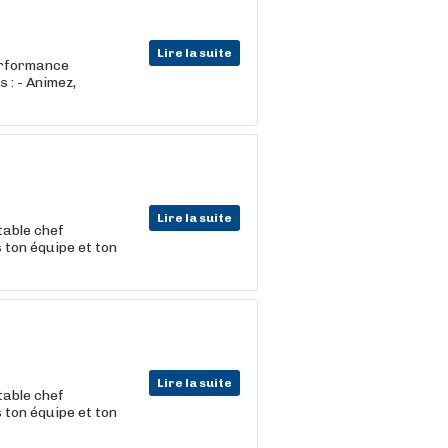
Lire la suite
erformance
s : - Animez,
Lire la suite
table chef
 ton équipe et ton
Lire la suite
table chef
 ton équipe et ton