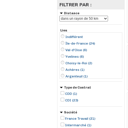
FILTRER PAR :
Distance
Lieu
Indifférent
Île-de-France (24)
Val-d'Oise (6)
Yvelines (6)
Choisy-le-Roi (2)
Achères (1)
Argenteuil (1)
Aubergenville (1)
Type de Contrat
Chambourcy (1)
CDD (1)
Goussainville (1)
CDI (23)
Gretz-Armainvilliers (1)
Herblay (1)
Société
Livry-Gargan (1)
France Travail (21)
Massy (1)
Intermarché (1)