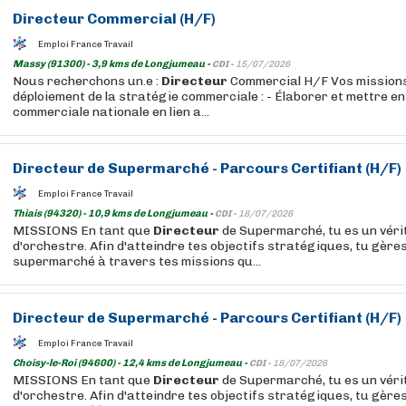
Directeur
Commercial (H/F)
Emploi France Travail
Massy (91300) - 3,9 kms de Longjumeau -
CDI -
15/07/2026
Nous recherchons un.e :
Directeur
Commercial H/F Vos missions 
déploiement de la stratégie commerciale : - Élaborer et mettre en
commerciale nationale en lien a...
Directeur
de Supermarché - Parcours Certifiant (H/F)
Emploi France Travail
Thiais (94320) - 10,9 kms de Longjumeau -
CDI -
18/07/2026
MISSIONS En tant que
Directeur
de Supermarché, tu es un véri
d'orchestre. Afin d'atteindre tes objectifs stratégiques, tu gères
supermarché à travers tes missions qu...
Directeur
de Supermarché - Parcours Certifiant (H/F)
Emploi France Travail
Choisy-le-Roi (94600) - 12,4 kms de Longjumeau -
CDI -
18/07/2026
MISSIONS En tant que
Directeur
de Supermarché, tu es un véri
d'orchestre. Afin d'atteindre tes objectifs stratégiques, tu gères