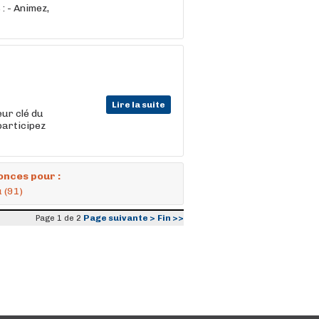
 : - Animez,
Lire la suite
eur clé du
participez
onces pour :
 (91)
Page suivante >
Fin >>
Page 1 de 2