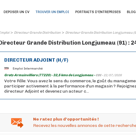
DEPOSER UN CV
TROUVER UN EMPLOI
PORTRAITS D'ENTREPRISES
BLOG
>
>
Emploi
Directeur Grande Distribution
Directeur Grande Distribution Longjumeau (
Directeur Grande Distribution Longjumeau (91) : 2
DIRECTEUR ADJOINT (H/F)
Emploi Intermarché
Gretz-Armainvilliers (77220) - 32,5 kms de Longjumeau -
CDI -
22/07/2026
Votre Rôle: Vous avez le sens du commerce, le goût du management
participer activement à la performance d'un magasin ? Rejoigne
directeur Adjoint et devenez un acteur c...
Ne ratez plus d'opportunités !
Recevez les nouvelles annonces de cette recherche