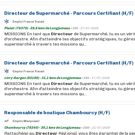
Directeur
de Supermarché - Parcours Certifiant (H/F)
Emploi France Travail
Plaisir (78370) - 28,8 kms de Longjumeau -
CDI -
27/07/2026
MISSIONS En tant que
Directeur
de Supermarché, tu es un véri
d'orchestre. Afin d'atteindre tes objectifs stratégiques, tu gères
supermarché à travers tes missions qu...
Directeur
de Supermarché - Parcours Certifiant (H/F)
Emploi France Travail
Livry-Gargan (93190) - 31,1 kms de Longjumeau -
CDI -
17/07/2026
MISSIONS En tant que
Directeur
de Supermarché, tu es un véri
d'orchestre. Afin d'atteindre tes objectifs stratégiques, tu gères
supermarché à travers tes missions qu...
Responsable de boutique Chambourcy (H/F)
Emploi Manpower
Chambourcy (78240) - 30,1 kms de Longjumeau -
CDD -
22/07/2026
Rattaché(e) au
Directeur
Régional, vous êtes garant(e) de la p