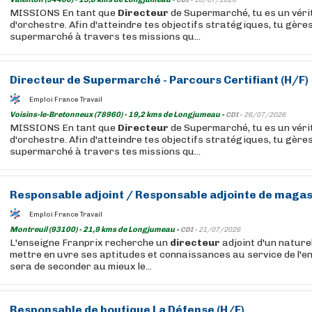
CDI -
18/07/2026
MISSIONS En tant que
Directeur
de Supermarché, tu es un véri
d'orchestre. Afin d'atteindre tes objectifs stratégiques, tu gères
supermarché à travers tes missions qu...
Directeur
de Supermarché - Parcours Certifiant (H/F)
Emploi France Travail
Voisins-le-Bretonneux (78960) - 19,2 kms de Longjumeau -
CDI -
26/07/2026
MISSIONS En tant que
Directeur
de Supermarché, tu es un véri
d'orchestre. Afin d'atteindre tes objectifs stratégiques, tu gères
supermarché à travers tes missions qu...
Responsable adjoint / Responsable adjointe de magas
Emploi France Travail
Montreuil (93100) - 21,9 kms de Longjumeau -
CDI -
21/07/2026
L'enseigne Franprix recherche un
directeur
adjoint d'un nature
mettre en uvre ses aptitudes et connaissances au service de l'ent
sera de seconder au mieux le...
Responsable de boutique La Défense (H/F)