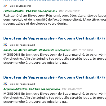
Emploi Manpower
Puteaux (92800) - 21,5 kms de Longjumeau -
CDI -
22/07/2026
Rattaché(e) au
Directeur
Régional, vous êtes garant(e) de la p
commerciale et de la qualité de l'expérience client. ?À ce titre, vou
accompagnez et développez votre équip...
Directeur
de Supermarché - Parcours Certifiant (H/F)
Emploi France Travail
Neuilly-sur-Marne (93330) - 25,8 kms de Longjumeau -
CDI -
18/07/2026
MISSIONS En tant que
Directeur
de Supermarché, tu es un véri
d'orchestre. Afin d'atteindre tes objectifs stratégiques, tu gères
supermarché à travers tes missions qu...
Directeur
de Supermarché - Parcours Certifiant (H/F)
Emploi France Travail
Argenteuil (95100) - 28,5 kms de Longjumeau -
CDI -
28/07/2026
MISSIONS En tant que
Directeur
de Supermarché, tu es un véri
d'orchestre. Afin d'atteindre tes objectifs stratégiques, tu gères
supermarché à travers tes missions qu...