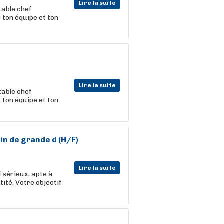
Lire la suite
table chef
 ton équipe et ton
Lire la suite
table chef
 ton équipe et ton
in de
grande
d (H/F)
Lire la suite
l sérieux, apte à
ité. Votre objectif