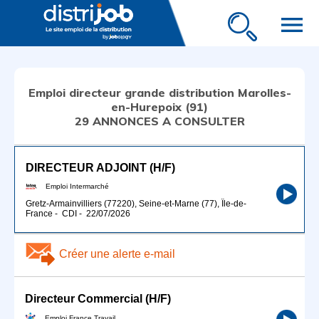
menu
Emploi directeur grande distribution Marolles-
en-Hurepoix (91)
29 ANNONCES A CONSULTER
DIRECTEUR ADJOINT (H/F)
Emploi Intermarché
Gretz-Armainvilliers (77220), Seine-et-Marne (77), Île-de-
France
-
CDI
-
22/07/2026
Créer une alerte e-mail
Directeur Commercial (H/F)
Emploi France Travail