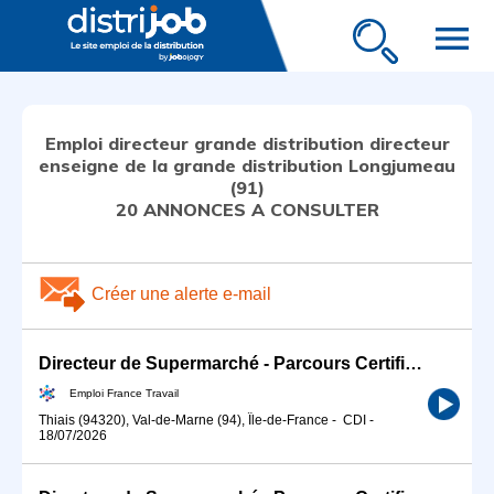
menu
Emploi directeur grande distribution directeur
enseigne de la grande distribution Longjumeau
(91)
20 ANNONCES A CONSULTER
Créer une alerte e-mail
Directeur de Supermarché - Parcours Certifiant (H/F)
Emploi France Travail
Thiais (94320), Val-de-Marne (94), Île-de-France
-
CDI
-
18/07/2026