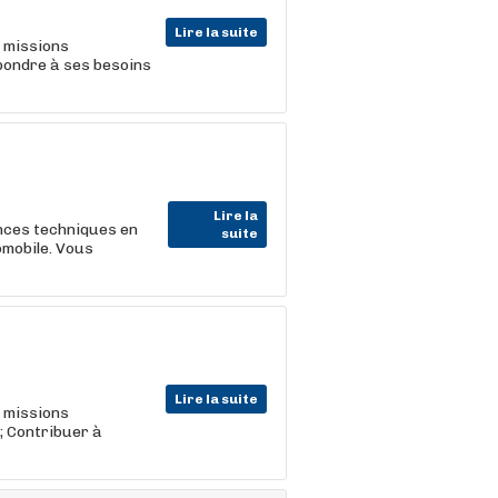
Lire la suite
s missions
épondre à ses besoins
Lire la
nces techniques en
suite
mobile. Vous
Lire la suite
s missions
 ; Contribuer à