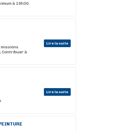
aximum à 19h30.
Lire la suite
s missions
 ; Contribuer à
Lire la suite
s
/PEINTURE