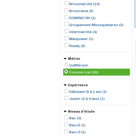
Bricomarché (12)
Bricorama (2)
DOMINO RH (1)
Groupement Mousquetaires (2)
Intermarché (4)
Manpower (1)
Roady (2)
Métier
Indifférent
Commercial (29)
Expérience
Débutant (0 à 1 an) (1)
Junior (2 à 4 ans) (1)
Niveau d'étude
Bac (5)
Bac+2 (1)
Bac+3 (1)