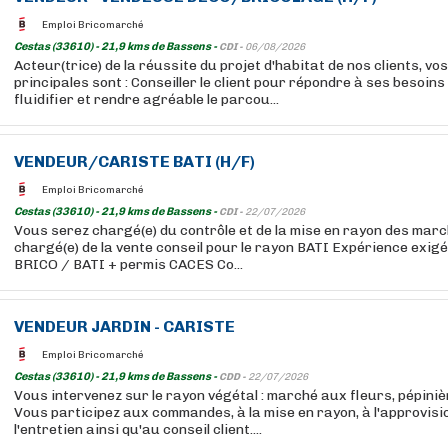
Emploi Bricomarché
Cestas (33610) - 21,9 kms de Bassens -
CDI -
06/08/2026
Acteur(trice) de la réussite du projet d'habitat de nos clients, vo
principales sont : Conseiller le client pour répondre à ses besoins
fluidifier et rendre agréable le parcou...
VENDEUR/CARISTE BATI (H/F)
Emploi Bricomarché
Cestas (33610) - 21,9 kms de Bassens -
CDI -
22/07/2026
Vous serez chargé(e) du contrôle et de la mise en rayon des mar
chargé(e) de la vente conseil pour le rayon BATI Expérience exig
BRICO / BATI + permis CACES Co...
VENDEUR JARDIN - CARISTE
Emploi Bricomarché
Cestas (33610) - 21,9 kms de Bassens -
CDD -
22/07/2026
Vous intervenez sur le rayon végétal : marché aux fleurs, pépini
Vous participez aux commandes, à la mise en rayon, à l'approvis
l'entretien ainsi qu'au conseil client....