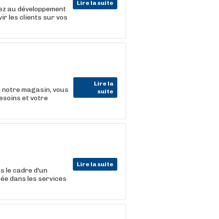
Lire la suite
uez au développement
ir les clients sur vos
Lire la
e notre magasin, vous
suite
besoins et votre
Lire la suite
 le cadre d'un
sée dans les services