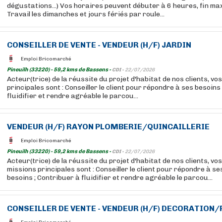
dégustations...) Vos horaires peuvent débuter à 6 heures, fin m
Travail les dimanches et jours fériés par roule...
CONSEILLER DE VENTE - VENDEUR (H/F) JARDIN
Emploi Bricomarché
Pineuilh (33220) - 59,2 kms de Bassens -
CDI -
22/07/2026
Acteur(trice) de la réussite du projet d'habitat de nos clients, vo
principales sont : Conseiller le client pour répondre à ses besoins
fluidifier et rendre agréable le parcou...
VENDEUR (H/F) RAYON PLOMBERIE/QUINCAILLERIE
Emploi Bricomarché
Pineuilh (33220) - 59,2 kms de Bassens -
CDI -
22/07/2026
Acteur(trice) de la réussite du projet d'habitat de nos clients, vos
missions principales sont : Conseiller le client pour répondre à se
besoins ; Contribuer à fluidifier et rendre agréable le parcou...
CONSEILLER DE VENTE - VENDEUR (H/F) DECORATION