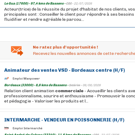
Le Gua (17600) - 97,4 kms de Bassens -
CDI -
22/07/2026
Acteur(trice) de la réussite du projet d'habitat de nos clients, vo
principales sont : Conseiller le client pour répondre à ses besoins
fluidifier et rendre agréable le parcou...
Ne ratez plus d'opportunités !
Recevez les nouvelles annonces de cette recherche
Animateur des ventes VSD - Bordeaux centre (H/F)
Emploi Manpower
Bordeaux (33000) - 8,6 kms de Bassens -
Intérim -
06/08/2026
Relation client animation
commerciale
- Accueillir les clients av
professionnalisme, sourire et enthousiasme - Promouvoir le con
et pédagogie - Valoriser les produits et l...
INTERMARCHE - VENDEUR EN POISSONNERIE (H/F)
Emploi Intermarché
Saint-André-de-Cubzac (33240) - 11,6 kms de Bassens -