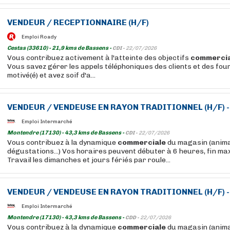
VENDEUR / RECEPTIONNAIRE (H/F)
Emploi Roady
Cestas (33610) - 21,9 kms de Bassens -
CDI -
22/07/2026
Vous contribuez activement à l'atteinte des objectifs
commerci
Vous savez gérer les appels téléphoniques des clients et des fou
motivé(é) et avez soif d'a...
VENDEUR / VENDEUSE EN RAYON TRADITIONNEL (H/F) -
Emploi Intermarché
Montendre (17130) - 43,3 kms de Bassens -
CDI -
22/07/2026
Vous contribuez à la dynamique
commerciale
du magasin (anima
dégustations...) Vos horaires peuvent débuter à 6 heures, fin m
Travail les dimanches et jours fériés par roule...
VENDEUR / VENDEUSE EN RAYON TRADITIONNEL (H/F) -
Emploi Intermarché
Montendre (17130) - 43,3 kms de Bassens -
CDD -
22/07/2026
Vous contribuez à la dynamique
commerciale
du magasin (anima