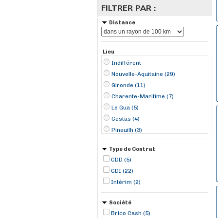
FILTRER PAR :
Distance
Lieu
Indifférent
Nouvelle-Aquitaine (29)
Gironde (11)
Charente-Maritime (7)
Le Gua (5)
Cestas (4)
Pineuilh (3)
Barbezieux-Saint-Hilaire (2)
Type de Contrat
Creysse (2)
CDD (5)
Marmande (2)
CDI (22)
Montendre (2)
Intérim (2)
Montpon-sur-l'Isle (2)
Saint-André-de-Cubzac (2)
Société
Aiguillon (1)
Brico Cash (5)