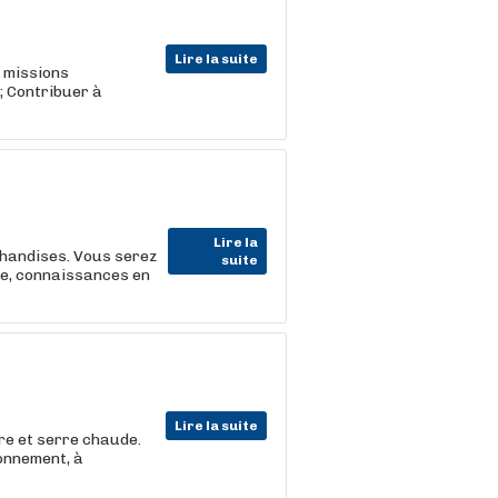
Lire la suite
s missions
 ; Contribuer à
Lire la
chandises. Vous serez
suite
ée, connaissances en
Lire la suite
ère et serre chaude.
ionnement, à