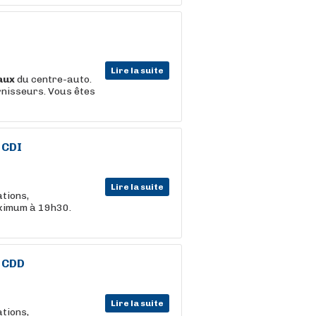
Lire la suite
aux
du centre-auto.
rnisseurs. Vous êtes
 CDI
Lire la suite
tions,
aximum à 19h30.
 CDD
Lire la suite
tions,