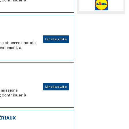
 ; Contribuer à
Lire la suite
ère et serre chaude.
ionnement, à
Lire la suite
s missions
 ; Contribuer à
ÉRIAUX