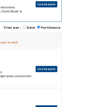
Lire la suite
s missions
 ; Contribuer à
Trier par :
Date
Pertinence
 par e-mail
Lire la suite
ec
cept avec conviction