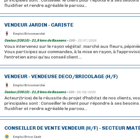
principales sont : Conseiller le client pour répondre à ses besoins
fluidifier et rendre agréable le parcou...
VENDEUR JARDIN - CARISTE
Emploi Bricomarché
Cestas (33610) - 21,9 kms de Bassens -
CDD -
22/07/2026
Vous intervenez sur le rayon végétal : marché aux fleurs, pépini
Vous participez aux commandes, à la mise en rayon, à l'approvis
l'entretien ainsi qu'au conseil client....
VENDEUR - VENDEUSE DECO/BRICOLAGE (H/F)
Emploi Bricomarché
Cestas (33610) - 21,9 kms de Bassens -
CDI -
06/08/2026
Acteur(trice) de la réussite du projet d'habitat de nos clients, vo
principales sont : Conseiller le client pour répondre à ses besoins
fluidifier et rendre agréable le parcou...
CONSEILLER DE VENTE VENDEUR (H/F) - SECTEUR MAT
Emploi Brico Cash