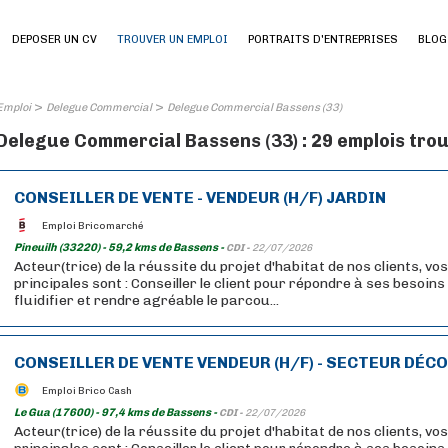
DEPOSER UN CV
TROUVER UN EMPLOI
PORTRAITS D'ENTREPRISES
BLOG
>
>
Emploi
Delegue Commercial
Delegue Commercial Bassens (33)
Delegue Commercial Bassens (33) : 29 emplois tro
CONSEILLER DE VENTE - VENDEUR (H/F) JARDIN
Emploi Bricomarché
Pineuilh (33220) - 59,2 kms de Bassens -
CDI -
22/07/2026
Acteur(trice) de la réussite du projet d'habitat de nos clients, vo
principales sont : Conseiller le client pour répondre à ses besoins
fluidifier et rendre agréable le parcou...
CONSEILLER DE VENTE VENDEUR (H/F) - SECTEUR DÉC
Emploi Brico Cash
Le Gua (17600) - 97,4 kms de Bassens -
CDI -
22/07/2026
Acteur(trice) de la réussite du projet d'habitat de nos clients, vo