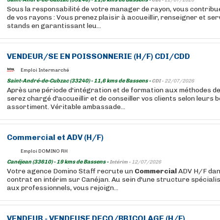
CDI -
22/07/2026
Sous la responsabilité de votre manager de rayon, vous contrib
de vos rayons : Vous prenez plaisir à accueillir, renseigner et serv
stands en garantissant leu...
VENDEUR/SE EN POISSONNERIE (H/F) CDI/CDD
Emploi Intermarché
Saint-André-de-Cubzac (33240) - 11,6 kms de Bassens -
CDI -
22/07/2026
Après une période d'intégration et de formation aux méthodes d
serez chargé d'accueillir et de conseiller vos clients selon leurs 
assortiment. Véritable ambassade...
Commercial
et ADV (H/F)
Emploi DOMINO RH
Canéjean (33610) - 19 kms de Bassens -
Intérim -
12/07/2026
Votre agence Domino Staff recrute un
Commercial
ADV H/F dans
contrat en intérim sur Canéjan. Au sein d'une structure spéciali
aux professionnels, vous rejoign...
VENDEUR - VENDEUSE DECO/BRICOLAGE (H/F)