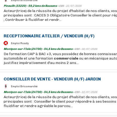
Emploi Bricomarché
Pineuilh (33220) - 59,2 kms de Bassens -
CDI -
22/07/2026
Acteur(trice) de la réussite du projet d'habitat de nos clients, vo
principales sont : CACES 3 Obligatoire Conseiller le client pour r
; Contribuer à fluidifier et rendr...
RECEPTIONNAIRE ATELIER / VENDEUR (H/F)
Emploi Roady
Montpon-sur-l'Isle (24700) - 54,5 kms de Bassens -
CDI -
30/07/2026
De formation CAP à BAC +3, vous possédez de bonnes connaissa
automobile et une formation
commerciale
ou en mécanique auto
justifiez impérativement d'au moins 2 ans...
CONSEILLER DE VENTE - VENDEUR (H/F) JARDIN
Emploi Bricomarché
Montpon-sur-l'Isle (24700) - 54,5 kms de Bassens -
CDI -
22/07/2026
Acteur(trice) de la réussite du projet d'habitat de nos clients, vo
principales sont : Conseiller le client pour répondre à ses besoins
fluidifier et rendre agréable le parcou...