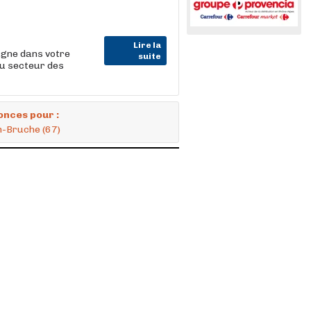
Lire la
gne dans votre
suite
du secteur des
onces pour :
m-Bruche (67)