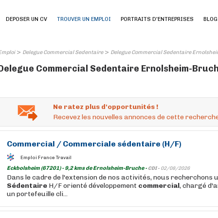
DEPOSER UN CV
TROUVER UN EMPLOI
PORTRAITS D'ENTREPRISES
BLOG
>
>
Emploi
Delegue Commercial Sedentaire
Delegue Commercial Sedentaire Ernolshei
Delegue Commercial Sedentaire Ernolsheim-Bruche 
Ne ratez plus d'opportunités !
Recevez les nouvelles annonces de cette recherche
Commercial
/
Commerciale
sédentaire
(H/F)
Emploi France Travail
Eckbolsheim (67201) - 9,2 kms de Ernolsheim-Bruche -
CDI -
02/08/2026
Dans le cadre de l'extension de nos activités, nous recherchons 
Sédentaire
H/F orienté développement
commercial
, chargé d'
un portefeuille cli...