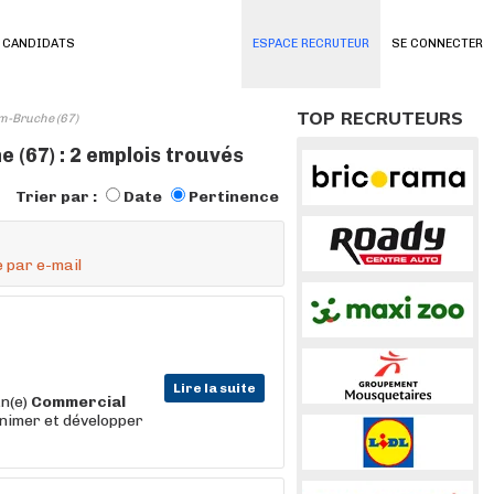
 CANDIDATS
ESPACE RECRUTEUR
SE CONNECTER
TOP RECRUTEURS
m-Bruche (67)
(67) : 2 emplois trouvés
Trier par :
Date
Pertinence
 par e-mail
Lire la suite
un(e)
Commercial
animer et développer