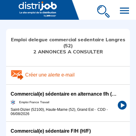
menu
Emploi delegue commercial sedentaire Langres
(52)
2 ANNONCES A CONSULTER
Créer une alerte e-mail
Commercial(e) sédentaire en alternance f/h (H/F)
Emploi France Travail
Saint-Dizier (52100), Haute-Marne (52), Grand Est
-
CDD
-
06/08/2026
Commercial(e) sédentaire F/H (H/F)