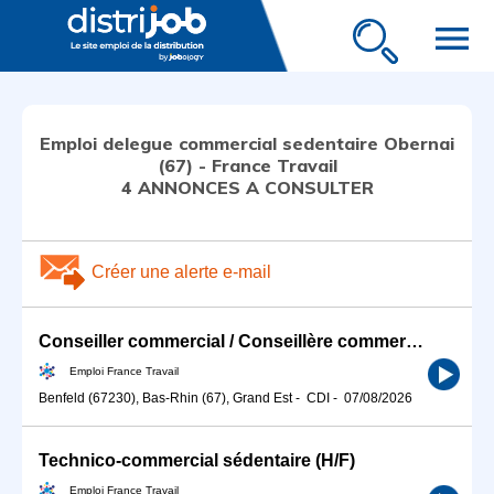
menu
Emploi delegue commercial sedentaire Obernai
(67) - France Travail
4 ANNONCES A CONSULTER
Créer une alerte e-mail
Conseiller commercial / Conseillère commerciale en distribution d (H/F)
Emploi France Travail
Benfeld (67230), Bas-Rhin (67), Grand Est
-
CDI
-
07/08/2026
Technico-commercial sédentaire (H/F)
Emploi France Travail