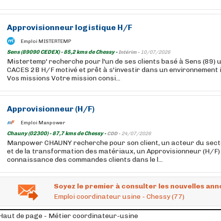
Approvisionneur logistique H/F
Emploi MISTERTEMP
Sens (89090 CEDEX) - 85,2 kms de Chessy -
Intérim -
10/07/2026
Mistertemp' recherche pour l'un de ses clients basé à Sens (89)
CACES 2B H/F motivé et prêt à s'investir dans un environnement 
Vos missions Votre mission consi...
Approvisionneur (H/F)
Emploi Manpower
Chauny (02300) - 87,7 kms de Chessy -
CDD -
24/07/2026
Manpower CHAUNY recherche pour son client, un acteur du secte
et de la transformation des matériaux, un Approvisionneur (H/F)
connaissance des commandes clients dans le l...
Soyez le premier à consulter les nouvelles ann
Emploi coordinateur usine - Chessy (77)
Haut de page - Métier coordinateur-usine