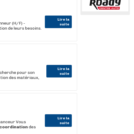
Lire la
neur (H/F) -
suite
ion de leurs besoins.
Lire la
herche pour son
suite
ation des matériaux,
Lire la
nnanceur Vous
suite
coordination
des