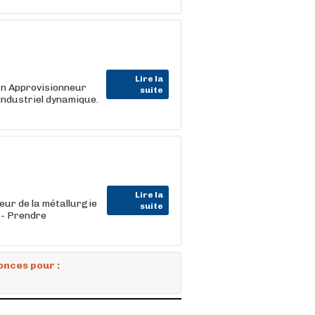
Lire la
 un Approvisionneur
suite
industriel dynamique.
Lire la
ur de la métallurgie
suite
 - Prendre
onces pour :