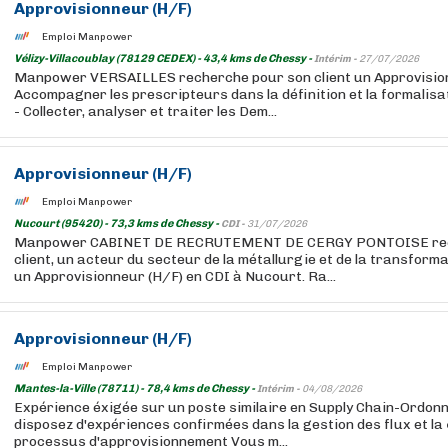
Approvisionneur (H/F)
Emploi Manpower
Vélizy-Villacoublay (78129 CEDEX) - 43,4 kms de Chessy -
Intérim -
27/07/2026
Manpower VERSAILLES recherche pour son client un Approvision
Accompagner les prescripteurs dans la définition et la formalisat
- Collecter, analyser et traiter les Dem...
Approvisionneur (H/F)
Emploi Manpower
Nucourt (95420) - 73,3 kms de Chessy -
CDI -
31/07/2026
Manpower CABINET DE RECRUTEMENT DE CERGY PONTOISE rec
client, un acteur du secteur de la métallurgie et de la transform
un Approvisionneur (H/F) en CDI à Nucourt. Ra...
Approvisionneur (H/F)
Emploi Manpower
Mantes-la-Ville (78711) - 78,4 kms de Chessy -
Intérim -
04/08/2026
Expérience éxigée sur un poste similaire en Supply Chain-Ordo
disposez d'expériences confirmées dans la gestion des flux et la
processus d'approvisionnement Vous m...