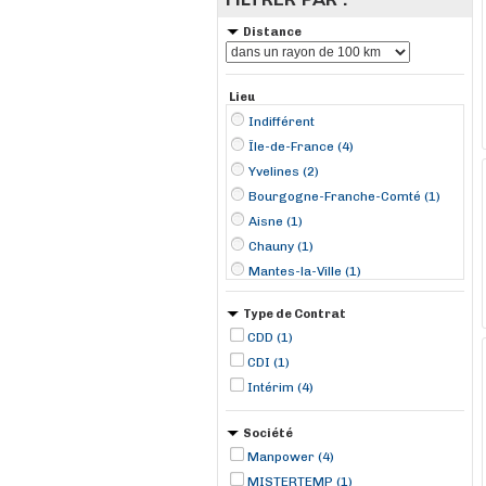
Distance
Lieu
Indifférent
Île-de-France (4)
Yvelines (2)
Bourgogne-Franche-Comté (1)
Aisne (1)
Chauny (1)
Mantes-la-Ville (1)
Nucourt (1)
Type de Contrat
Sens (1)
CDD (1)
Tremblay-en-France (1)
CDI (1)
Vélizy-Villacoublay (1)
Intérim (4)
Société
Manpower (4)
MISTERTEMP (1)