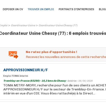
DEPOSER UN CV
TROUVER UN EMPLOI
PORTRAITS D'ENTREPRISES
BLOG
>
>
Emploi
Coordinateur Usine
Coordinateur Usine Chessy (77)
Coordinateur Usine Chessy (77) : 6 emplois trouvé
Ne ratez plus d'opportunités !
Recevez les nouvelles annonces de cette recherche
APPROVISIONNEUR H/F
Emploi TOMA Interim
Tremblay-en-France (93290) - 16,3 kms de Chessy -
Intérim -
06/08/2026
TOMA MITRY-MORY, recherche pour l'un de ses clients un ACH
APPROVISIONNEUR H/F sur le secteur de Tremblay-En-France. P
intérim en vue d'un CDI. Vous êtes rattaché(e) à la Direct...