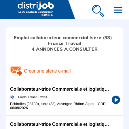
menu
Emploi collaborateur commercial Isère (38) -
France Travail
4 ANNONCES A CONSULTER
Créer une alerte e-mail
Collaborateur-trice Commercial.e et logistique.e (H/F)
Emploi France Travail
Échirolles (38130), Isère (38), Auvergne-Rhône-Alpes
-
CDD
-
06/08/2026
Collaborateur-trice Commercial.e et logistique.e en alternance (H/F)