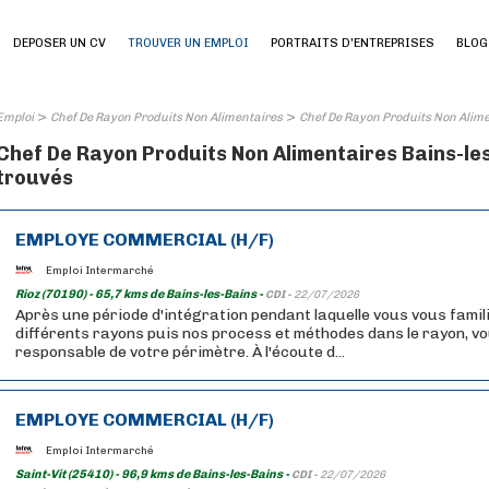
DEPOSER UN CV
TROUVER UN EMPLOI
PORTRAITS D'ENTREPRISES
BLOG
>
>
Emploi
Chef De Rayon Produits Non Alimentaires
Chef De Rayon Produits Non Alime
Chef De Rayon Produits Non Alimentaires Bains-les-
trouvés
EMPLOYE COMMERCIAL (H/F)
Emploi Intermarché
Rioz (70190) - 65,7 kms de Bains-les-Bains -
CDI -
22/07/2026
Après une période d'intégration pendant laquelle vous vous famil
différents rayons puis nos process et méthodes dans le rayon, v
responsable de votre périmètre. À l'écoute d...
EMPLOYE COMMERCIAL (H/F)
Emploi Intermarché
Saint-Vit (25410) - 96,9 kms de Bains-les-Bains -
CDI -
22/07/2026