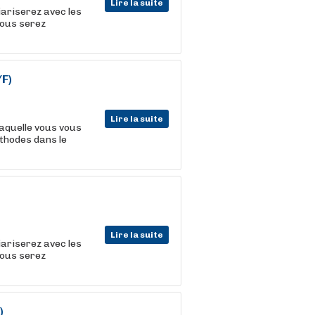
Lire la suite
iariserez avec les
vous serez
F)
Lire la suite
aquelle vous vous
thodes dans le
Lire la suite
iariserez avec les
vous serez
)