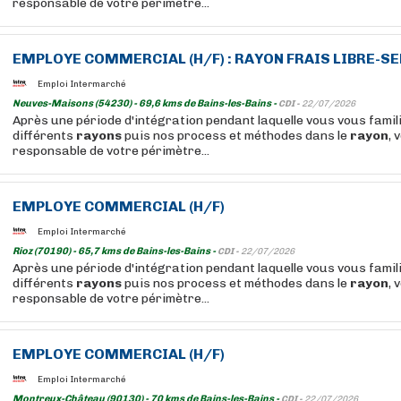
responsable de votre périmètre...
EMPLOYE COMMERCIAL (H/F) :
RAYON
FRAIS LIBRE-S
Emploi Intermarché
Neuves-Maisons (54230) - 69,6 kms de Bains-les-Bains -
CDI -
22/07/2026
Après une période d'intégration pendant laquelle vous vous famil
différents
rayons
puis nos process et méthodes dans le
rayon
, 
responsable de votre périmètre...
EMPLOYE COMMERCIAL (H/F)
Emploi Intermarché
Rioz (70190) - 65,7 kms de Bains-les-Bains -
CDI -
22/07/2026
Après une période d'intégration pendant laquelle vous vous famil
différents
rayons
puis nos process et méthodes dans le
rayon
, 
responsable de votre périmètre...
EMPLOYE COMMERCIAL (H/F)
Emploi Intermarché
Montreux-Château (90130) - 70 kms de Bains-les-Bains -
CDI -
22/07/2026