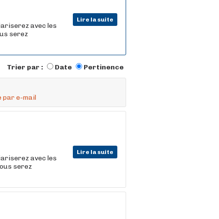
Lire la suite
iariserez avec les
ous serez
Trier par :
Date
Pertinence
 par e-mail
Lire la suite
iariserez avec les
vous serez