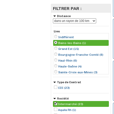
FILTRER PAR :
Distance
Lieu
Indifférent
Bains-les-Bains (1)
Grand Est (15)
Bourgogne-Franche-Comté (8)
Haut-Rhin (6)
Haute-Saône (4)
Sainte-Croix-aux-Mines (3)
Neuves-Maisons (2)
Type de Contrat
Orbey (2)
CDI (23)
Bartenheim (1)
Chalindrey (1)
Société
Commercy (1)
Intermarché (23)
Gray (1)
Aquila Rh (1)
Gy (1)