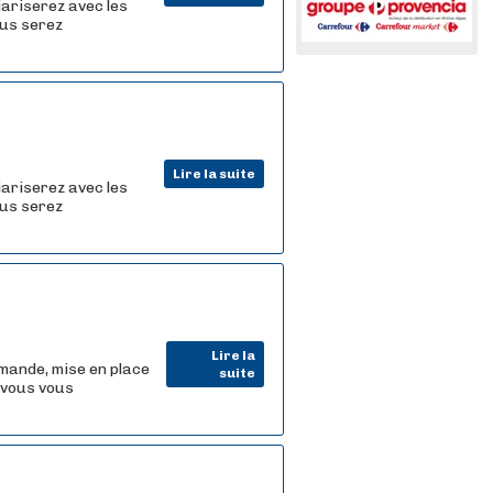
iariserez avec les
ous serez
Lire la suite
iariserez avec les
ous serez
Lire la
mande, mise en place
suite
 vous vous