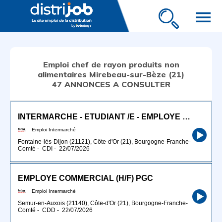
menu
Emploi chef de rayon produits non
alimentaires Mirebeau-sur-Bèze (21)
47 ANNONCES A CONSULTER
INTERMARCHE - ETUDIANT /E - EMPLOYE COMMERCIAL W.E. (H/F)
Emploi Intermarché
Fontaine-lès-Dijon (21121), Côte-d'Or (21), Bourgogne-Franche-
Comté
-
CDI
-
22/07/2026
EMPLOYE COMMERCIAL (H/F) PGC
Emploi Intermarché
Semur-en-Auxois (21140), Côte-d'Or (21), Bourgogne-Franche-
Comté
-
CDD
-
22/07/2026