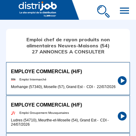
menu
Emploi chef de rayon produits non
alimentaires Neuves-Maisons (54)
27 ANNONCES A CONSULTER
EMPLOYE COMMERCIAL (H/F)
Emploi Intermarché
Morhange (57340), Moselle (57), Grand Est
-
CDI
-
22/07/2026
EMPLOYE COMMERCIAL (H/F)
Emploi Groupement Mousquetaires
Ludres (54710), Meurthe-et-Moselle (54), Grand Est
-
CDI
-
24/07/2026