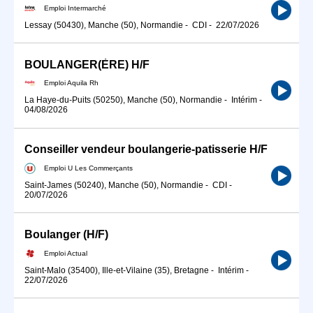
Emploi Intermarché
Lessay (50430), Manche (50), Normandie
-
CDI
-
22/07/2026
BOULANGER(ÈRE) H/F
Emploi Aquila Rh
La Haye-du-Puits (50250), Manche (50), Normandie
-
Intérim
-
04/08/2026
Conseiller vendeur boulangerie-patisserie H/F
Emploi U Les Commerçants
Saint-James (50240), Manche (50), Normandie
-
CDI
-
20/07/2026
Boulanger (H/F)
Emploi Actual
Saint-Malo (35400), Ille-et-Vilaine (35), Bretagne
-
Intérim
-
22/07/2026