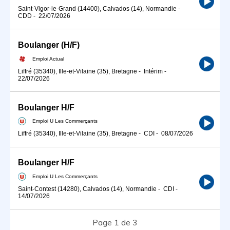
Saint-Vigor-le-Grand (14400), Calvados (14), Normandie
-
CDD
-
22/07/2026
Boulanger (H/F)
Emploi Actual
Liffré (35340), Ille-et-Vilaine (35), Bretagne
-
Intérim
-
22/07/2026
Boulanger H/F
Emploi U Les Commerçants
Liffré (35340), Ille-et-Vilaine (35), Bretagne
-
CDI
-
08/07/2026
Boulanger H/F
Emploi U Les Commerçants
Saint-Contest (14280), Calvados (14), Normandie
-
CDI
-
14/07/2026
Page 1 de 3