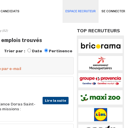
 CANDIDATS
ESPACE RECRUTEUR
SE CONNECTER
TOP RECRUTEURS
 (52)
 emplois trouvés
Trier par :
Date
Pertinence
 par e-mail
Lire la suite
agence Doras Saint-
s missions :