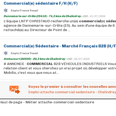
Commercial
(e)
sédentaire
F/H (H/F)
Emploi France Travail
Dannemarie-sur-Crête (25410) - 74,3 kms de Chalindrey -
CDI -
21/07/2026
L'équipe LNTP CHRISTAUD recherche un(e)
commercial
(e)
séde
agence de Dannemarie-sur-Crête (25). Au sein d'une équipe de 6
rattaché(e) au Directeur de Point de ...
Commercial
(e)
Sédentaire
- Marché Français B2B (H/F
Emploi France Travail
Ambacourt (88500) - 80,3 kms de Chalindrey -
CDI -
09/07/2026
# ANNONCE :
COMMERCIAL
B2B VÉHICULES INDUSTRIELS Vous ma
relation client et vous cherchez un vrai projet où développer votre
Mobilis, c'est vous que nous at...
Soyez le premier à consulter les nouvelles ann
Emploi attache commercial sedentaire - Chalindrey
Haut de page - Métier attache-commercial-sedentaire