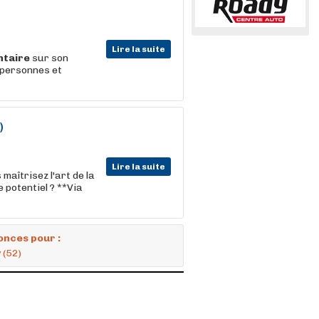
Lire la suite
ntaire
sur son
 personnes et
)
Lire la suite
îtrisez l'art de la
 potentiel ? **Via
onces pour :
 (52)