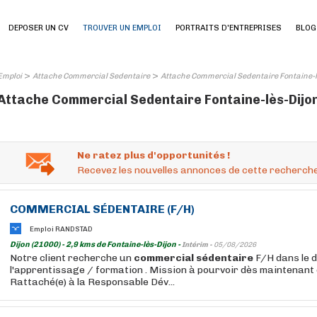
DEPOSER UN CV
TROUVER UN EMPLOI
PORTRAITS D'ENTREPRISES
BLOG
>
>
Emploi
Attache Commercial Sedentaire
Attache Commercial Sedentaire Fontaine-lè
Attache Commercial Sedentaire Fontaine-lès-Dijon 
Ne ratez plus d'opportunités !
Recevez les nouvelles annonces de cette recherche
COMMERCIAL
SÉDENTAIRE
(F/H)
Emploi RANDSTAD
Dijon (21000) - 2,9 kms de Fontaine-lès-Dijon -
Intérim -
05/08/2026
Notre client recherche un
commercial
sédentaire
F/H dans le 
l'apprentissage / formation . Mission à pourvoir dès maintenant
Rattaché(e) à la Responsable Dév...