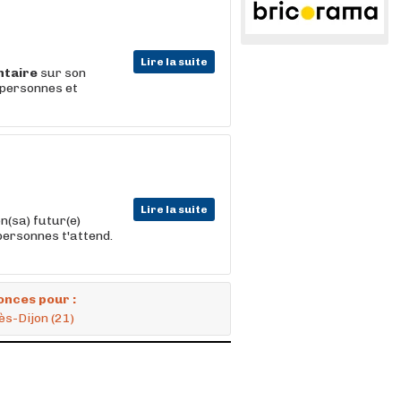
Lire la suite
ntaire
sur son
 personnes et
Lire la suite
n(sa) futur(e)
personnes t'attend.
onces pour :
ès-Dijon (21)