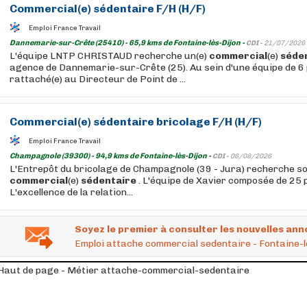
Commercial
(e)
sédentaire
F/H (H/F)
Emploi France Travail
Dannemarie-sur-Crête (25410) - 65,9 kms de Fontaine-lès-Dijon -
CDI -
21/07/2026
L'équipe LNTP CHRISTAUD recherche un(e)
commercial
(e)
séde
agence de Dannemarie-sur-Crête (25). Au sein d'une équipe de 6
rattaché(e) au Directeur de Point de ...
Commercial
(e)
sédentaire
bricolage F/H (H/F)
Emploi France Travail
Champagnole (39300) - 94,9 kms de Fontaine-lès-Dijon -
CDI -
06/08/2026
L'Entrepôt du bricolage de Champagnole (39 - Jura) recherche so
commercial
(e)
sédentaire
. L'équipe de Xavier composée de 25 
L'excellence de la relation...
Soyez le premier à consulter les nouvelles ann
Emploi attache commercial sedentaire - Fontaine-l
Haut de page - Métier attache-commercial-sedentaire