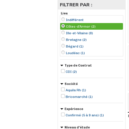
FILTRER PAR :
Lieu
Indifférent
Côtes-d'Armor (2)
Ille-et-Vilaine (8)
Bretagne (2)
Bégard (1)
Loudéac (1)
Type de Contrat
CDI (2)
Société
Aquila Rh (1)
Bricomarché (1)
Expérience
Confirmé (5 à 9 ans) (1)
Niveau d'étude