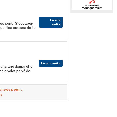
Lire la
les sont : S'occuper
suite
uer les causes de la
Lire la suite
 dans une démarche
 le volet privé de
onces pour :
2)