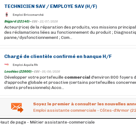
TECHNICIEN SAV / EMPLOYE SAV (H/F)
Emploi Bricomarché
Bégard (22140) -
CDI -
22/07/2026
Acteur(rice) de la réparation des produits, vos missions principa
des réclamations liées au fonctionnement du produit ; Diagnostiq
panne/dysfonctionnement ; Com...
Chargé de clientèle confirmé en banque H/F
Emploi Aquila Rh
Loudéac (22600) -
CDI -
05/08/2026
Développer votre portefeuille
commercial
d'environ 800 foyers
d'approche globale et proactive (certains portefeuilles concernent
clients professionnels) Acco...
Soyez le premier à consulter les nouvelles ann
Emploi assistante commerciale - Côtes-d'Armor (2
Haut de page - Métier assistante-commerciale