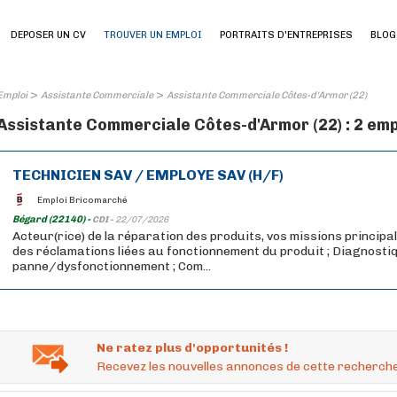
DEPOSER UN CV
TROUVER UN EMPLOI
PORTRAITS D'ENTREPRISES
BLOG
>
>
Emploi
Assistante Commerciale
Assistante Commerciale Côtes-d'Armor (22)
Assistante Commerciale Côtes-d'Armor (22) : 2 emp
TECHNICIEN SAV / EMPLOYE SAV (H/F)
Emploi Bricomarché
Bégard (22140) -
CDI -
22/07/2026
Acteur(rice) de la réparation des produits, vos missions principa
des réclamations liées au fonctionnement du produit ; Diagnostiq
panne/dysfonctionnement ; Com...
Ne ratez plus d'opportunités !
Recevez les nouvelles annonces de cette recherche