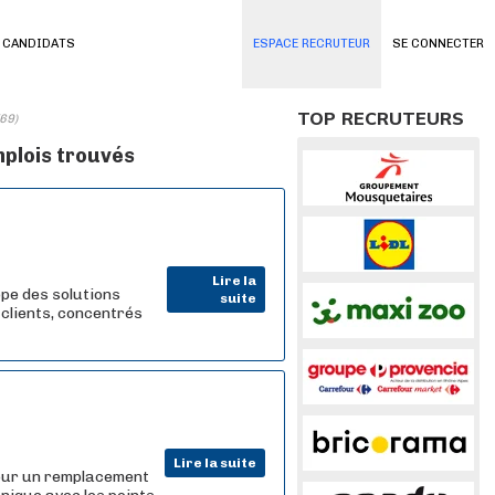
 CANDIDATS
ESPACE RECRUTEUR
SE CONNECTER
TOP RECRUTEURS
(69)
mplois trouvés
Lire la
pe des solutions
suite
 clients, concentrés
Lire la suite
Pour un remplacement