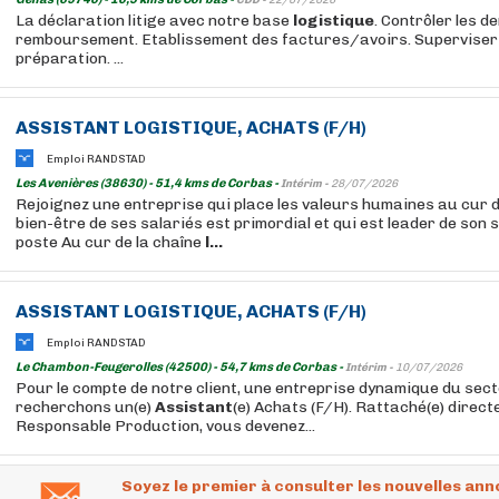
CDD -
22/07/2026
La déclaration litige avec notre base
logistique
. Contrôler les 
remboursement. Etablissement des factures/avoirs. Superviser 
préparation. ...
ASSISTANT
LOGISTIQUE
, ACHATS (F/H)
Emploi RANDSTAD
Les Avenières (38630) - 51,4 kms de Corbas -
Intérim -
28/07/2026
Rejoignez une entreprise qui place les valeurs humaines au cur de
bien-être de ses salariés est primordial et qui est leader de son
poste Au cur de la chaîne
l...
ASSISTANT
LOGISTIQUE
, ACHATS (F/H)
Emploi RANDSTAD
Le Chambon-Feugerolles (42500) - 54,7 kms de Corbas -
Intérim -
10/07/2026
Pour le compte de notre client, une entreprise dynamique du sect
recherchons un(e)
Assistant
(e) Achats (F/H). Rattaché(e) direc
Responsable Production, vous devenez...
Soyez le premier à consulter les nouvelles ann