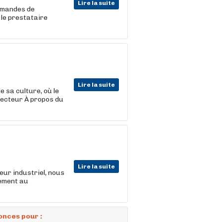
Lire la suite
demandes de
le prestataire
Lire la suite
 sa culture, où le
 secteur À propos du
Lire la suite
eur industriel, nous
tement au
onces pour :