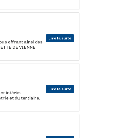
Lire la suite
ous offrant ainsi des
ILLETTE DE VIENNE
Lire la suite
et intérim
strie et du tertiaire.