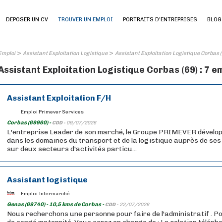
DEPOSER UN CV
TROUVER UN EMPLOI
PORTRAITS D'ENTREPRISES
BLOG
>
>
Emploi
Assistant Exploitation Logistique
Assistant Exploitation Logistique Corbas 
Assistant Exploitation Logistique Corbas (69) : 7 e
Assistant Exploitation F/H
Emploi Primever Services
Corbas (69960) -
CDD -
09/07/2026
L'entreprise Leader de son marché, le Groupe PRIMEVER dévelop
dans les domaines du transport et de la logistique auprès de ses
sur deux secteurs d'activités particu...
Assistant logistique
Emploi Intermarché
Genas (69740) - 10,5 kms de Corbas -
CDD -
22/07/2026
Nous recherchons une personne pour faire de l'administratif . 