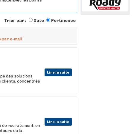
nique avec les points
Trier par :
Date
Pertinence
 par e-mail
Lire la suite
pe des solutions
 clients, concentrés
Lire la suite
e de recrutement, en
cteurs de la