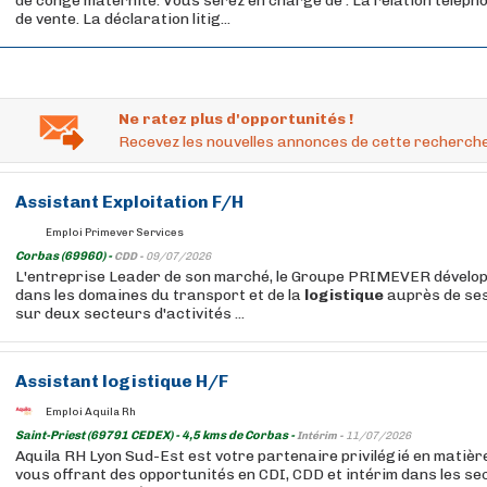
de congé maternité. Vous serez en charge de : La relation télépho
de vente. La déclaration litig...
Ne ratez plus d'opportunités !
Recevez les nouvelles annonces de cette recherche
Assistant
Exploitation
F/H
Emploi Primever Services
Corbas (69960) -
CDD -
09/07/2026
L'entreprise Leader de son marché, le Groupe PRIMEVER dévelop
dans les domaines du transport et de la
logistique
auprès de ses
sur deux secteurs d'activités ...
Assistant
logistique
H/F
Emploi Aquila Rh
Saint-Priest (69791 CEDEX) - 4,5 kms de Corbas -
Intérim -
11/07/2026
Aquila RH Lyon Sud-Est est votre partenaire privilégié en matièr
vous offrant des opportunités en CDI, CDD et intérim dans les se