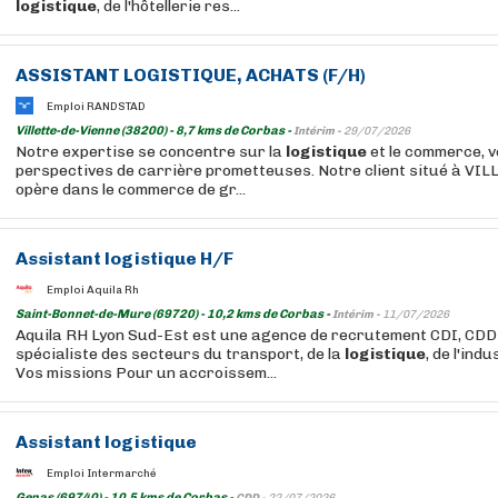
logistique
, de l'hôtellerie res...
ASSISTANT
LOGISTIQUE
, ACHATS (F/H)
Emploi RANDSTAD
Villette-de-Vienne (38200) - 8,7 kms de Corbas -
Intérim -
29/07/2026
Notre expertise se concentre sur la
logistique
et le commerce, v
perspectives de carrière prometteuses. Notre client situé à V
opère dans le commerce de gr...
Assistant
logistique
H/F
Emploi Aquila Rh
Saint-Bonnet-de-Mure (69720) - 10,2 kms de Corbas -
Intérim -
11/07/2026
Aquila RH Lyon Sud-Est est une agence de recrutement CDI, CDD 
spécialiste des secteurs du transport, de la
logistique
, de l'indu
Vos missions Pour un accroissem...
Assistant
logistique
Emploi Intermarché
Genas (69740) - 10,5 kms de Corbas -