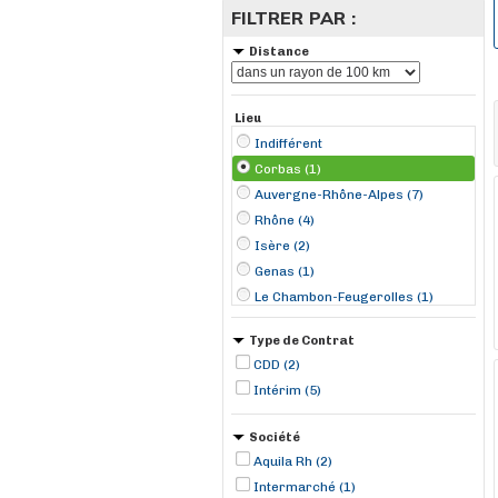
FILTRER PAR :
Distance
Lieu
Indifférent
Corbas (1)
Auvergne-Rhône-Alpes (7)
Rhône (4)
Isère (2)
Genas (1)
Le Chambon-Feugerolles (1)
Les Avenières (1)
Type de Contrat
Saint-Bonnet-de-Mure (1)
CDD (2)
Saint-Priest (1)
Intérim (5)
Villette-de-Vienne (1)
Société
Aquila Rh (2)
Intermarché (1)