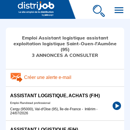
menu
Emploi Assistant logistique assistant
exploitation logistique Saint-Ouen-l'Aumône
(95)
3 ANNONCES A CONSULTER
Créer une alerte e-mail
ASSISTANT LOGISTIQUE, ACHATS (F/H)
Emploi Randstad professional
Cergy (95000), Val-d'Oise (95), Île-de-France
-
Intérim
-
24/07/2026
ASSISTANT LOGISTIQUE (F/H)