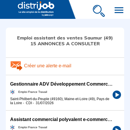
menu
Emploi assistant des ventes Saumur (49)
15 ANNONCES A CONSULTER
Créer une alerte e-mail
Gestionnaire ADV Développement Commercial (H/F)
Emploi France Travail
Saint-Philbert-du-Peuple (49160), Maine-et-Loire (49), Pays de
la Loire
-
CDI
-
31/07/2026
Assistant commercial polyvalent e-commerce (H/F) - Angers (H/F)
Emploi France Travail