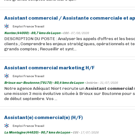
Assistant
commercial
/
Assistante
commerciale
et ap
Emploi France Travail
Nantes (44000) - 89,7 kms de Luçon -
CDI -
07/08/2026
DESCRIPTION DU POSTE : Analyser les appels d'offres et les beso
clients ; Comprendre les enjeux stratégiques, opérationnels et t
grands comptes ; Recueillir et synt...
Assistant
commercial
marketing H/F
Emploi France Travail
Brioux-sur-Boutonne (79170) - 80,4 kms de Luçon -
Intérim -
31/07/2026
Notre agence Adéquat Niort recrute un
Assistant
commercial
une mission 3 mois évolutive située à Brioux sur Boutonne pour s
de début septembre. Vos ...
Assistant
(e)
commercial
(e) (H/F)
Emploi France Travail
La Montagne (44620) - 90,7 kms de Luçon -
CDI -
17/07/2026