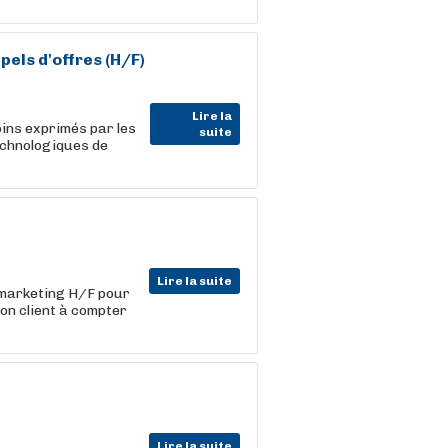
pels d'offres (H/F)
Lire la
ins exprimés par les
suite
echnologiques de
Lire la suite
marketing H/F pour
on client à compter
Lire la suite