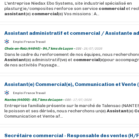
L'entreprise Niedax Ebo Systems, site industriel spécialisé en
plasturgie/composites renforce son service
commercial
et rec
assistant
(e)
commercial
(e) Vos missions : A...
Assistant
administratif et
commercial
/
Assistante
ad
Emploi France Travail
Cheix-en-Retz (44640) - 94,7 kms de Luçon -
CDI -
28/07/2026
Dans le cadre du renforcement de nos équipes, nous recherchons
Assistant
(e) administratif(ve) et
commercial
(e)pour accompagn
de nos activités Paysage...
Assistant
(e)
Commercial
(e), Communication et Vente 
Emploi France Travail
Nantes (44000) - 89,7 kms de Luçon -
CDI -
17/07/2026
Entreprise familiale présente sur le marché de Talensac (NANTES
le poisson et ses dérivés, nous recherchons un(e)
Assistant
(e)
C
Communication et Vente af...
Secrétaire
commercial
- Responsable des ventes (H/F