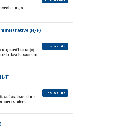
herche un(e)
ministrative (H/F)
Lire la suite
 aujourd'hui un(e)
er le développement
(H/F)
Lire la suite
), spécialisée dans
ommercial
(e),
)