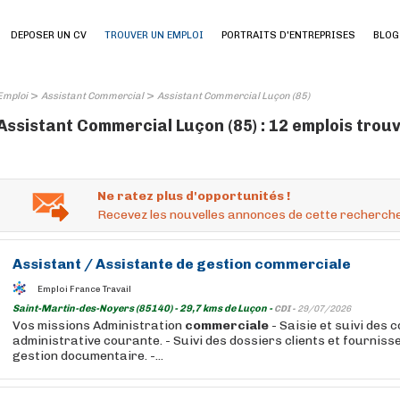
DEPOSER UN CV
TROUVER UN EMPLOI
PORTRAITS D'ENTREPRISES
BLOG
>
>
Emploi
Assistant Commercial
Assistant Commercial Luçon (85)
Assistant Commercial Luçon (85) : 12 emplois trou
Ne ratez plus d'opportunités !
Recevez les nouvelles annonces de cette recherche
Assistant
/
Assistante
de gestion
commerciale
Emploi France Travail
Saint-Martin-des-Noyers (85140) - 29,7 kms de Luçon -
CDI -
29/07/2026
Vos missions Administration
commerciale
- Saisie et suivi des
administrative courante. - Suivi des dossiers clients et fourniss
gestion documentaire. -...