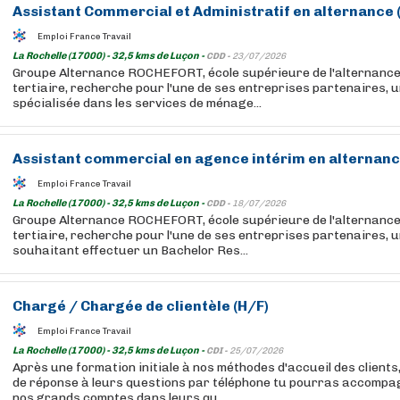
Assistant
Commercial
et Administratif en alternance 
Emploi France Travail
La Rochelle (17000) - 32,5 kms de Luçon -
CDD -
23/07/2026
Groupe Alternance ROCHEFORT, école supérieure de l'alternance 
tertiaire, recherche pour l'une de ses entreprises partenaires, 
spécialisée dans les services de ménage...
Assistant
commercial
en agence intérim en alternanc
Emploi France Travail
La Rochelle (17000) - 32,5 kms de Luçon -
CDD -
18/07/2026
Groupe Alternance ROCHEFORT, école supérieure de l'alternance 
tertiaire, recherche pour l'une de ses entreprises partenaires, u
souhaitant effectuer un Bachelor Res...
Chargé / Chargée de clientèle (H/F)
Emploi France Travail
La Rochelle (17000) - 32,5 kms de Luçon -
CDI -
25/07/2026
Après une formation initiale à nos méthodes d'accueil des clients,
de réponse à leurs questions par téléphone tu pourras accompa
nos grands comptes dans leurs qu...