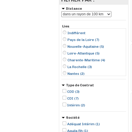
Distance
Lieu
Indifférent
Pays de la Loire (7)
Nouvelle-Aquitaine (5)
Loire-Atlantique (5)
Charente-Maritime (4)
La Rochelle (3)
Nantes (2)
Brioux-sur-Boutonne (1)
Type de Contrat
Cheix-en-Retz (1)
CDD (3)
La Montagne (1)
CDI (7)
Montrevault (1)
Intérim (2)
Royan (1)
Saint-Herblain (1)
Société
Saint-Martin-des-Noyers (1)
Adéquat Intérim (1)
Aquila Rh (1)