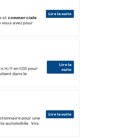
Lire la suite
e et
commerciale
e vous avez pour
Lire la
ts H/F en CDI pour
suite
lient dans le
Lire la suite
ptionnaire pour une
nte automobile . Vos