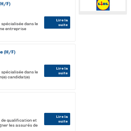
(H/F)
Lire la
spécialisée dans le
suite
une entreprise
e (H/F)
Lire la
spécialisée dans le
suite
n(e) candidat(e)
Lire la
 de qualification et
suite
gner les assurés de