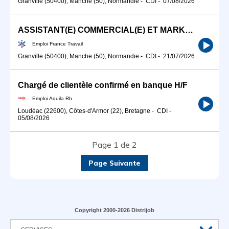
Granville (50400), Manche (50), Normandie
-
CDI
-
07/08/2026
ASSISTANT(E) COMMERCIAL(E) ET MARKETING (H/F)
Emploi France Travail
Granville (50400), Manche (50), Normandie
-
CDI
-
21/07/2026
Chargé de clientèle confirmé en banque H/F
Emploi Aquila Rh
Loudéac (22600), Côtes-d'Armor (22), Bretagne
-
CDI
-
05/08/2026
Page 1 de 2
Page Suivante
Copyright 2000-2026 Distrijob