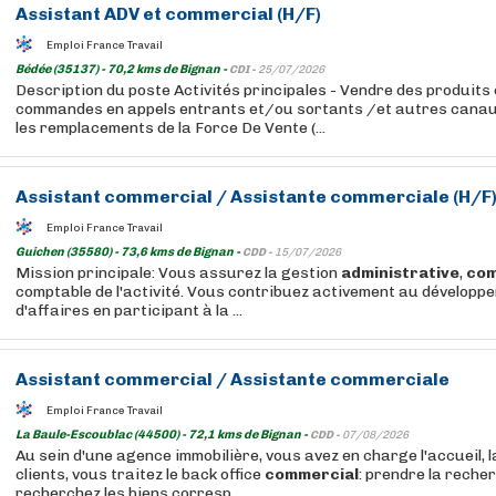
Assistant
ADV et
commercial
(H/F)
Emploi France Travail
Bédée (35137) - 70,2 kms de Bignan -
CDI -
25/07/2026
Description du poste Activités principales - Vendre des produits 
commandes en appels entrants et/ou sortants /et autres canau
les remplacements de la Force De Vente (...
Assistant
commercial
/
Assistante
commerciale
(H/F
Emploi France Travail
Guichen (35580) - 73,6 kms de Bignan -
CDD -
15/07/2026
Mission principale: Vous assurez la gestion
administrative
,
com
comptable de l'activité. Vous contribuez activement au développe
d'affaires en participant à la ...
Assistant
commercial
/
Assistante
commerciale
Emploi France Travail
La Baule-Escoublac (44500) - 72,1 kms de Bignan -
CDD -
07/08/2026
Au sein d'une agence immobilière, vous avez en charge l'accueil, 
clients, vous traitez le back office
commercial
: prendre la recher
recherchez les biens corresp...