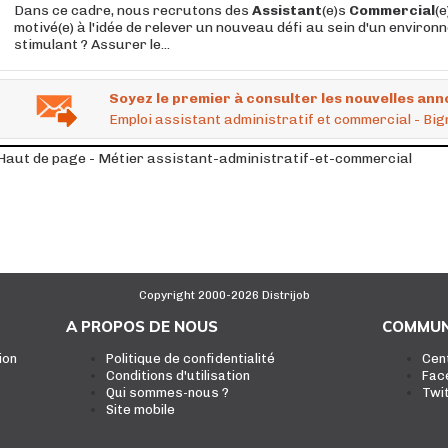
Dans ce cadre, nous recrutons des
Assistant
(e)s
Commercial
(
motivé(e) à l'idée de relever un nouveau défi au sein d'un enviro
stimulant ? Assurer le...
Soyez le premier à consulter les nouvelles ann
Emploi assistant administratif et commercial - Big
Haut de page - Métier assistant-administratif-et-commercial
Copyright 2000-2026 Distrijob
A PROPOS DE NOUS
COMMUN
ion
Politique de confidentialité
Cen
Conditions d'utilisation
Fac
Qui sommes-nous ?
Twi
Site mobile