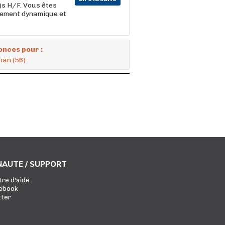
e)s H/F. Vous êtes
nnement dynamique et
onces pour :
nan (56)
AUTE / SUPPORT
tre d'aide
ebook
tter