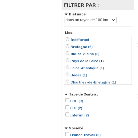
FILTRER PAR :
Distance
Lieu
Indifférent
Bretagne (6)
Ille-et-Vilaine (5)
Pays de la Loire (1)
Loire-Atlantique (1)
Bédée (1)
Chartres-de-Bretagne (1)
Guichen (1)
Type de Contrat
La Baule-Escoublac (1)
CDD (3)
Plumelin (1)
CDI (2)
Rennes (1)
Intérim (2)
Saint-Grégoire (1)
Société
France Travail (6)