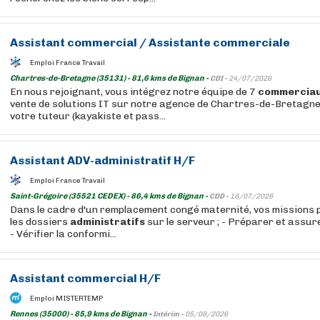
Assistant
commercial
/
Assistante
commerciale
Emploi France Travail
Chartres-de-Bretagne (35131) - 81,6 kms de Bignan -
CDI -
24/07/2026
En nous rejoignant, vous intégrez notre équipe de 7
commercia
vente de solutions IT sur notre agence de Chartres-de-Bretagne
votre tuteur (kayakiste et pass...
Assistant
ADV-
administratif
H/F
Emploi France Travail
Saint-Grégoire (35521 CEDEX) - 86,4 kms de Bignan -
CDD -
18/07/2026
Dans le cadre d'un remplacement congé maternité, vos missions p
les dossiers
administratifs
sur le serveur ; - Préparer et assurer
- Vérifier la conformi...
Assistant
commercial
H/F
Emploi MISTERTEMP
Rennes (35000) - 85,9 kms de Bignan -
Intérim -
05/08/2026