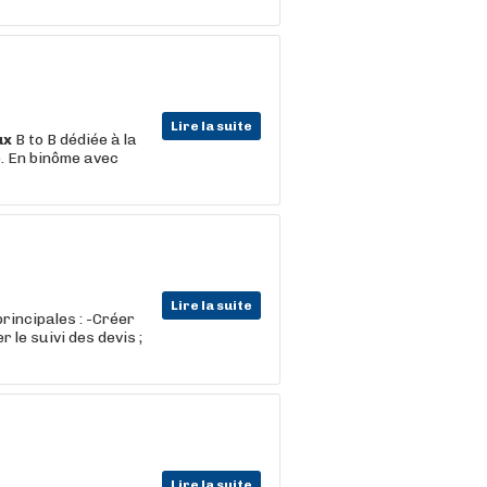
Lire la suite
ux
B to B dédiée à la
. En binôme avec
Lire la suite
rincipales : -Créer
 le suivi des devis ;
Lire la suite