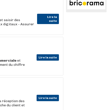
Lire la
et saisir des
suite
x digitaux - Assurer
)
Lire la suite
merciale
et
ment du chiffre
Lire la suite
la réception des
che du client et