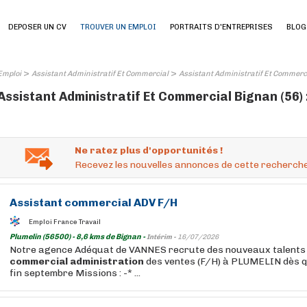
DEPOSER UN CV
TROUVER UN EMPLOI
PORTRAITS D'ENTREPRISES
BLOG
>
>
Emploi
Assistant Administratif Et Commercial
Assistant Administratif Et Commerci
Assistant Administratif Et Commercial Bignan (56) 
Ne ratez plus d'opportunités !
Recevez les nouvelles annonces de cette recherche
Assistant
commercial
ADV F/H
Emploi France Travail
Plumelin (56500) - 8,6 kms de Bignan -
Intérim -
16/07/2026
Notre agence Adéquat de VANNES recrute des nouveaux talents 
commercial
administration
des ventes (F/H) à PLUMELIN dès q
fin septembre Missions : -* ...