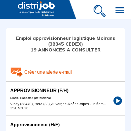
menu
Emploi approvisionneur logistique Moirans
(38345 CEDEX)
19 ANNONCES A CONSULTER
Créer une alerte e-mail
APPROVISIONNEUR (F/H)
Emploi Randstad professional
Vinay (38470), Isère (38), Auvergne-Rhône-Alpes
-
Intérim
-
25/07/2026
Approvisionneur (H/F)