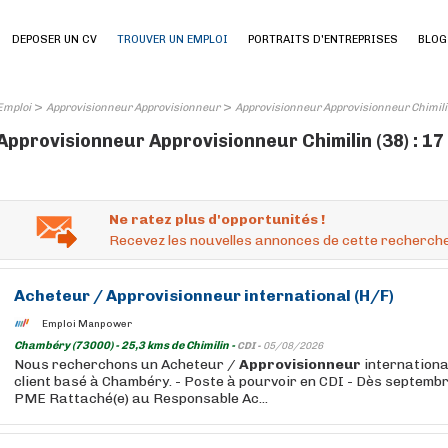
DEPOSER UN CV
TROUVER UN EMPLOI
PORTRAITS D'ENTREPRISES
BLOG
>
>
Emploi
Approvisionneur Approvisionneur
Approvisionneur Approvisionneur Chimili
Approvisionneur Approvisionneur Chimilin (38) : 17
Ne ratez plus d'opportunités !
Recevez les nouvelles annonces de cette recherche
Acheteur /
Approvisionneur
international (H/F)
Emploi Manpower
Chambéry (73000) - 25,3 kms de Chimilin -
CDI -
05/08/2026
Nous recherchons un Acheteur /
Approvisionneur
internationa
client basé à Chambéry. - Poste à pourvoir en CDI - Dès septemb
PME Rattaché(e) au Responsable Ac...