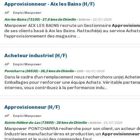
Approvisionneur
- Aix les Bains (H/F)
Emploi Manpower
Aix-les-Bains (73100) - 27,6 kms de Chimilin -
Intérim -
22/07/2026
Manpower AIX LES BAINS recrute un Gestionnaire
Approvision
de ses clients basé à Aix les Bains. Rattaché(e) au service Achat
l'approvisionnement des magasins ...
Acheteur industriel (H/F)
Emploi Manpower
Pontcharra (38530) - 36,3 kms de Chimilin -
CDD -
08/07/2026
Dans le cadre d'un remplacement nous recherchons un(e) Acheteu
Emballages pour renforcer une équipe Achats. Véritable partena
internes, vous contribuez à la performance indu...
Approvisionneur
(H/F)
Emploi Manpower
Sainte-Hélène-du-Lac (73800) - 38 kms de Chimilin -
Intérim -
24/07/2026
Manpower PONTCHARRA recherche pour son client, un acteur d
Industries manufacturières et production, un
Approvisionneur
traitement et le suivi des commandes four...