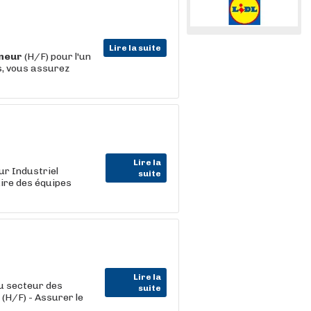
Lire la suite
neur
(H/F) pour l'un
s, vous assurez
Lire la
r Industriel
suite
ire des équipes
Lire la
u secteur des
suite
(H/F) - Assurer le