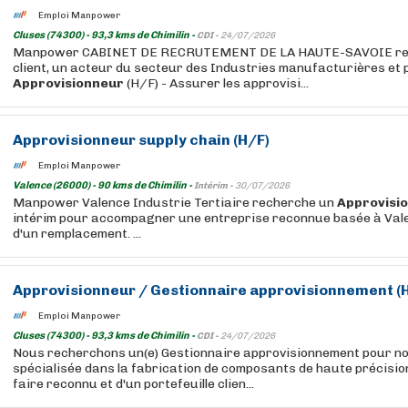
Emploi Manpower
Cluses (74300) - 93,3 kms de Chimilin -
CDI -
24/07/2026
Manpower CABINET DE RECRUTEMENT DE LA HAUTE-SAVOIE rec
client, un acteur du secteur des Industries manufacturières et 
Approvisionneur
(H/F) - Assurer les approvisi...
Approvisionneur
supply chain (H/F)
Emploi Manpower
Valence (26000) - 90 kms de Chimilin -
Intérim -
30/07/2026
Manpower Valence Industrie Tertiaire recherche un
Approvisi
intérim pour accompagner une entreprise reconnue basée à Vale
d'un remplacement. ...
Approvisionneur
/ Gestionnaire approvisionnement (
Emploi Manpower
Cluses (74300) - 93,3 kms de Chimilin -
CDI -
24/07/2026
Nous recherchons un(e) Gestionnaire approvisionnement pour no
spécialisée dans la fabrication de composants de haute précision
faire reconnu et d'un portefeuille clien...