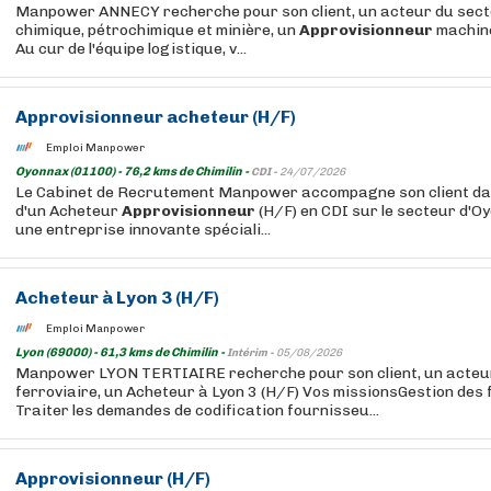
Manpower ANNECY recherche pour son client, un acteur du sect
chimique, pétrochimique et minière, un
Approvisionneur
machine
Au cur de l'équipe logistique, v...
Approvisionneur
acheteur (H/F)
Emploi Manpower
Oyonnax (01100) - 76,2 kms de Chimilin -
CDI -
24/07/2026
Le Cabinet de Recrutement Manpower accompagne son client da
d'un Acheteur
Approvisionneur
(H/F) en CDI sur le secteur d'O
une entreprise innovante spéciali...
Acheteur à Lyon 3 (H/F)
Emploi Manpower
Lyon (69000) - 61,3 kms de Chimilin -
Intérim -
05/08/2026
Manpower LYON TERTIAIRE recherche pour son client, un acteu
ferroviaire, un Acheteur à Lyon 3 (H/F) Vos missionsGestion des 
Traiter les demandes de codification fournisseu...
Approvisionneur
(H/F)