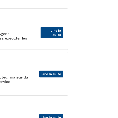
Lire la
Agent
suite
s, exécuter les
Lire la suite
acteur majeur du
ervice
Lire la suite