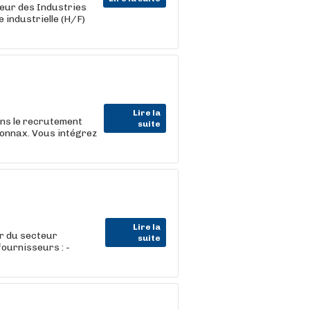
eur des Industries
 industrielle (H/F)
Lire la
ns le recrutement
suite
yonnax. Vous intégrez
Lire la
r du secteur
suite
fournisseurs : -