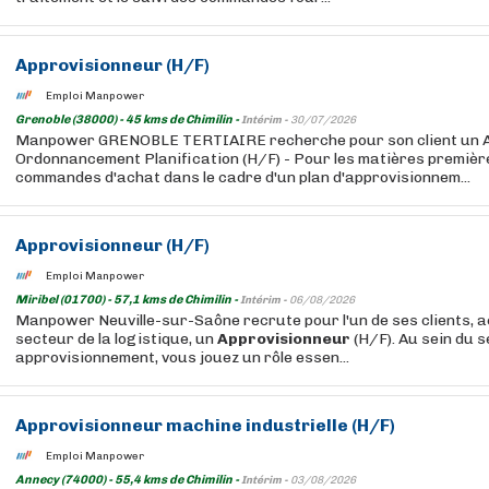
Approvisionneur
(H/F)
Emploi Manpower
Grenoble (38000) - 45 kms de Chimilin -
Intérim -
30/07/2026
Manpower GRENOBLE TERTIAIRE recherche pour son client un 
Ordonnancement Planification (H/F) - Pour les matières première
commandes d'achat dans le cadre d'un plan d'approvisionnem...
Approvisionneur
(H/F)
Emploi Manpower
Miribel (01700) - 57,1 kms de Chimilin -
Intérim -
06/08/2026
Manpower Neuville-sur-Saône recrute pour l'un de ses clients, 
secteur de la logistique, un
Approvisionneur
(H/F). Au sein du s
approvisionnement, vous jouez un rôle essen...
Approvisionneur
machine industrielle (H/F)
Emploi Manpower
Annecy (74000) - 55,4 kms de Chimilin -
Intérim -
03/08/2026