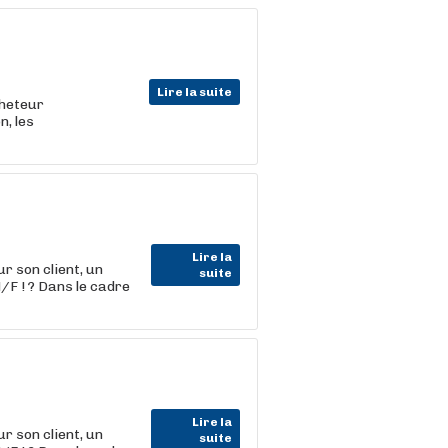
Lire la suite
cheteur
n, les
Lire la
 son client, un
suite
/F ! ? Dans le cadre
Lire la
 son client, un
suite