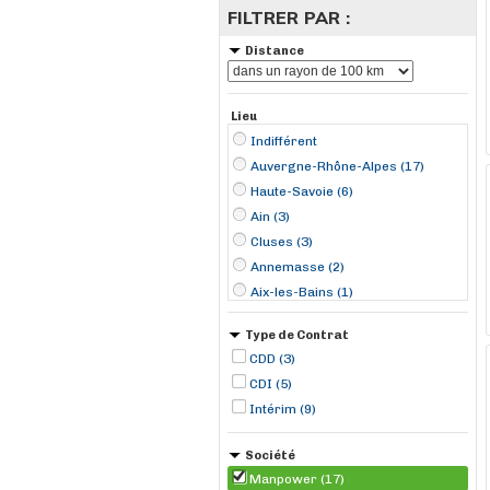
FILTRER PAR :
Distance
Lieu
Indifférent
Auvergne-Rhône-Alpes (17)
Haute-Savoie (6)
Ain (3)
Cluses (3)
Annemasse (2)
Aix-les-Bains (1)
Annecy (1)
Type de Contrat
Chambéry (1)
CDD (3)
Grenoble (1)
CDI (5)
Lyon (1)
Intérim (9)
Miribel (1)
Oyonnax (1)
Société
Pontcharra (1)
Manpower (17)