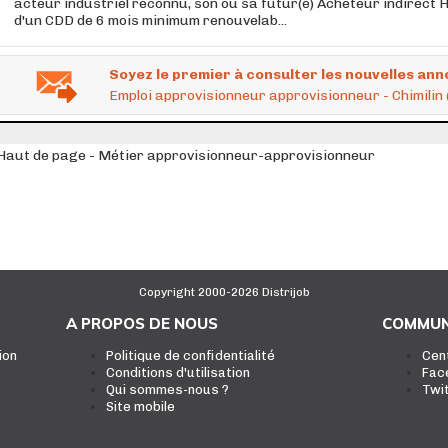
acteur industriel reconnu, son ou sa futur(e) Acheteur indirect H
d'un CDD de 6 mois minimum renouvelab...
Soyez le premier à consulter les nouvelles ann
Emploi approvisionneur approvisionneur - Chimilin
Haut de page - Métier approvisionneur-approvisionneur
Copyright 2000-2026 Distrijob
A PROPOS DE NOUS
COMMUN
ion
Politique de confidentialité
Cen
Conditions d'utilisation
Fac
Qui sommes-nous ?
Twi
Site mobile