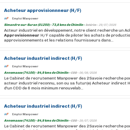
Acheteur approvisionnneur (H/F)
Emploi Manpower
Simandre-sur-Suran (01250) - 73,8 kms de Chimilin -
Intérim -
29/07/2026
Acteur industriel en développement, notre client recherche un A
Approvisionneur
H/F capable de piloter les achats de productio
approvisionnements et les relations fournisseurs dans...
Acheteur industriel indirect (H/F)
Emploi Manpower
Annemasse (74100) - 84,9 kms de Chimilin -
CDD -
06/08/2026
Le Cabinet de recrutement Manpower des 2Savoie recherche pour
acteur industriel reconnu, son ou sa futur(e) Acheteur indirect H
d'un CDD de 6 mois minimum renouvelab...
Acheteur industriel indirect (H/F)
Emploi Manpower
Annemasse (74100) - 84,9 kms de Chimilin -
CDD -
28/07/2026
Le Cabinet de recrutement Manpower des 2Savoie recherche pour