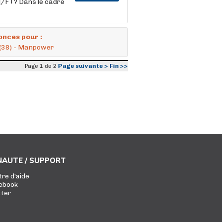
/F ! ? Dans le cadre
onces pour :
 (38) - Manpower
Page suivante >
Fin >>
Page 1 de 2
AUTE / SUPPORT
tre d'aide
ebook
tter