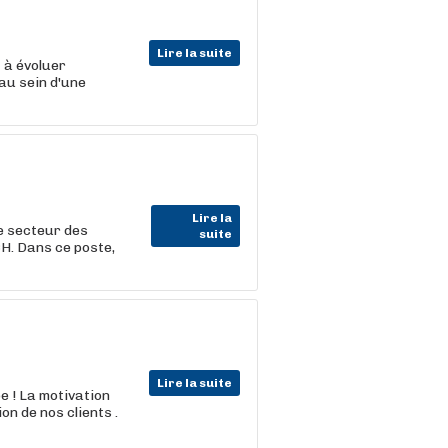
Lire la suite
t
à évoluer
au sein d'une
Lire la
e secteur des
suite
. Dans ce poste,
Lire la suite
pe ! La motivation
n de nos clients .