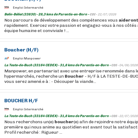
Emploi Intermarché
Belin-Béliet (33830) - 28,3 kms de Parentis-en-Born -
CDI -
22/07/2026
Nos parcours de développement des compétences vous
aideron
rapidement. Exercez votre passion et engagez-vous à nos côtés 
équipe humaine et conviviale ! ...
Boucher
(H/F)
Emploi Manpower
La Teste-de-Buch (33164 CEDEX) - 31,8 kms de Parentis-en-Born -
CDI -
04/08/2026
Manpower, en partenariat avec une entreprise renommée dans l
hypermarchés, recherche un
Boucher
- H/F à LA TESTE-DE-BUCH
vous serez amené.e à : - Découper la viande...
BOUCHER
H/F
Emploi Intermarché
La Teste-de-Buch (33164 CEDEX) - 31,8 kms de Parentis-en-Born -
CDI -
22/07/2026
Nous recherchons un(e)
boucher
(e) afin de rejoindre notre équi
première qui nous anime au quotidien est avant tout la satisfactio
Profil recherché : Rigueur ...