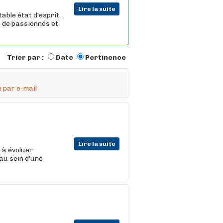
Lire la suite
able état d'esprit.
e de passionnés et
Trier par :
Date
Pertinence
 par e-mail
Lire la suite
t
à évoluer
au sein d'une