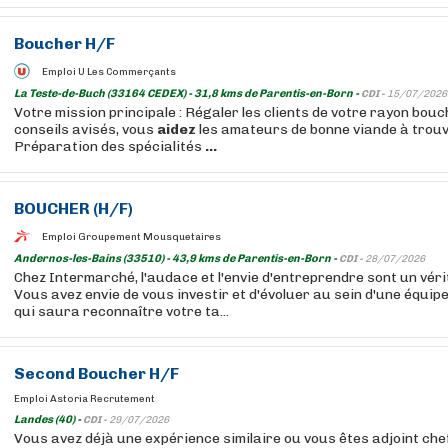
Boucher
H/F
Emploi U Les Commerçants
La Teste-de-Buch (33164 CEDEX) - 31,8 kms de Parentis-en-Born -
CDI -
15/07/2026
Votre mission principale : Régaler les clients de votre rayon bou
conseils avisés, vous
aidez
les amateurs de bonne viande à trouv
Préparation des spécialités
...
BOUCHER
(H/F)
Emploi Groupement Mousquetaires
Andernos-les-Bains (33510) - 43,9 kms de Parentis-en-Born -
CDI -
28/07/2026
Chez Intermarché, l'audace et l'envie d'entreprendre sont un vérit
Vous avez envie de vous investir et d'évoluer au sein d'une équip
qui saura reconnaître votre ta...
Second
Boucher
H/F
Emploi Astoria Recrutement
Landes (40) -
CDI -
29/07/2026
Vous avez déjà une expérience similaire ou vous êtes adjoint ch