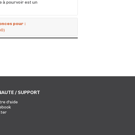
 à pourvoir est un
onces pour :
40)
AUTE / SUPPORT
tre d'aide
ebook
tter