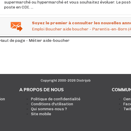
supermarché ou hypermarché et vous souhaitez évoluer. Le poste
poste en CDI. ...
Soyez le premier à consulter les nouvelles ann
Emploi Boucher aide boucher - Parentis-en-Born (
Haut de page - Métier aide-boucher
Copyright 2000-2026 Distrijob
A PROPOS DE NOUS
COMMUN
ion
Politique de confidentialité
Cen
Conditions d'utilisation
Fac
Qui sommes-nous ?
Twi
Site mobile