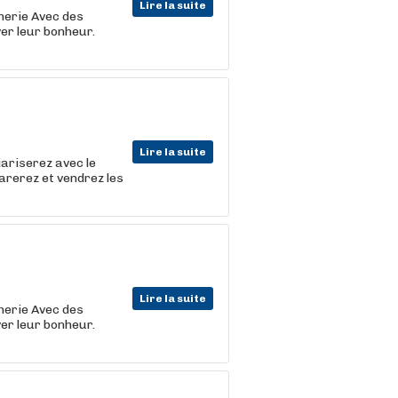
Lire la suite
cherie Avec des
er leur bonheur.
Lire la suite
iariserez avec le
arerez et vendrez les
Lire la suite
cherie Avec des
er leur bonheur.