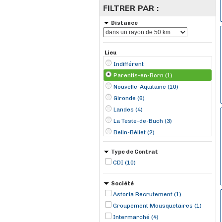
FILTRER PAR :
Distance
Lieu
Indifférent
Parentis-en-Born (1)
Nouvelle-Aquitaine (10)
Gironde (6)
Landes (4)
La Teste-de-Buch (3)
Belin-Béliet (2)
Andernos-les-Bains (1)
Type de Contrat
Biscarrosse (1)
CDI (10)
Labouheyre (1)
Société
Astoria Recrutement (1)
Groupement Mousquetaires (1)
Intermarché (4)