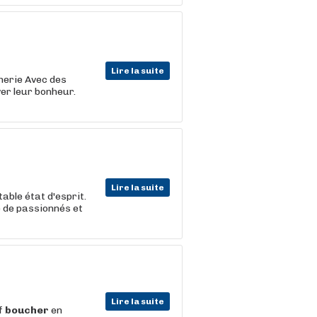
Lire la suite
cherie Avec des
er leur bonheur.
Lire la suite
able état d'esprit.
e de passionnés et
Lire la suite
ef
boucher
en