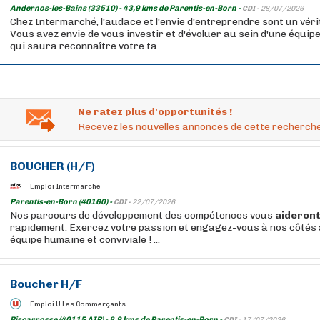
Andernos-les-Bains (33510) - 43,9 kms de Parentis-en-Born -
CDI -
28/07/2026
Chez Intermarché, l'audace et l'envie d'entreprendre sont un vérit
Vous avez envie de vous investir et d'évoluer au sein d'une équip
qui saura reconnaître votre ta...
Ne ratez plus d'opportunités !
Recevez les nouvelles annonces de cette recherche
BOUCHER
(H/F)
Emploi Intermarché
Parentis-en-Born (40160) -
CDI -
22/07/2026
Nos parcours de développement des compétences vous
aideron
rapidement. Exercez votre passion et engagez-vous à nos côtés 
équipe humaine et conviviale ! ...
Boucher
H/F
Emploi U Les Commerçants
Biscarrosse (40115 AIR) - 8,9 kms de Parentis-en-Born -