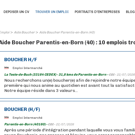
DEPOSER UN CV
TROUVER UN EMPLOI
PORTRAITS D'ENTREPRISES
BLOG
>
>
Emploi
Aide Boucher
Aide Boucher Parentis-en-Born (40)
Aide Boucher Parentis-en-Born (40) : 10 emplois t
BOUCHER H/F
Emploi Intermarché
La Teste-de-Buch (33164 CEDEX) - 31,8 kms de Parentis-en-Born -
CDI -
22/07/2026
Nous recherchons un(e) boucher(e) afin de rejoindre notre équipe
première qui nous anime au quotidien est avant tout la satisfactio
Notre équipe réside dans 3 valeurs...
BOUCHER (H/F)
Emploi Intermarché
Parentis-en-Born (40160) -
CDI -
22/07/2026
Après une période d'intégration pendant laquelle vous vous famil