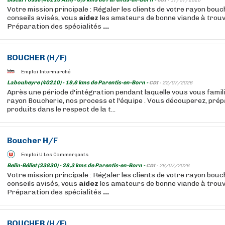
CDI -
17/07/2026
Votre mission principale : Régaler les clients de votre rayon bou
conseils avisés, vous
aidez
les amateurs de bonne viande à trouv
Préparation des spécialités
...
BOUCHER
(H/F)
Emploi Intermarché
Labouheyre (40210) - 19,6 kms de Parentis-en-Born -
CDI -
22/07/2026
Après une période d'intégration pendant laquelle vous vous famil
rayon Boucherie, nos process et l'équipe . Vous découperez, prép
produits dans le respect de la t...
Boucher
H/F
Emploi U Les Commerçants
Belin-Béliet (33830) - 28,3 kms de Parentis-en-Born -
CDI -
26/07/2026
Votre mission principale : Régaler les clients de votre rayon bou
conseils avisés, vous
aidez
les amateurs de bonne viande à trouv
Préparation des spécialités
...
BOUCHER
(H/F)