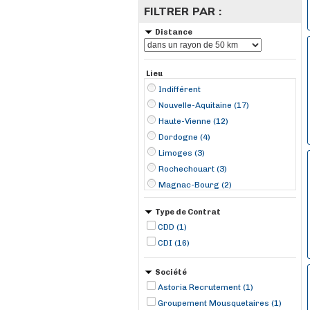
FILTRER PAR :
Distance
Lieu
Indifférent
Nouvelle-Aquitaine (17)
Haute-Vienne (12)
Dordogne (4)
Limoges (3)
Rochechouart (3)
Magnac-Bourg (2)
Trélissac (2)
Type de Contrat
Aixe-sur-Vienne (1)
CDD (1)
Châlus (1)
CDI (16)
Châteauneuf-la-Forêt (1)
La Feuillade (1)
Société
Montignac (1)
Astoria Recrutement (1)
Treignac (1)
Groupement Mousquetaires (1)