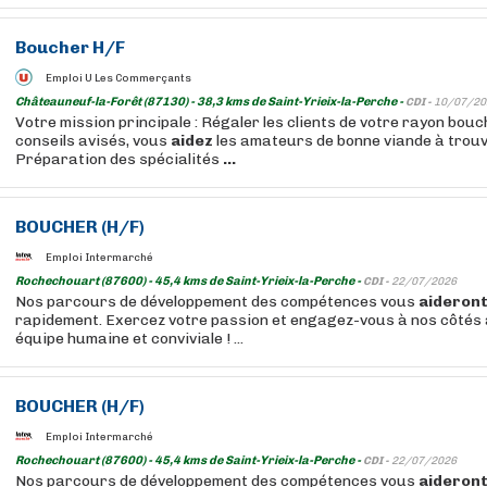
Boucher
H/F
Emploi U Les Commerçants
Châteauneuf-la-Forêt (87130) - 38,3 kms de Saint-Yrieix-la-Perche -
CDI -
10/07/20
Votre mission principale : Régaler les clients de votre rayon bou
conseils avisés, vous
aidez
les amateurs de bonne viande à trouv
Préparation des spécialités
...
BOUCHER
(H/F)
Emploi Intermarché
Rochechouart (87600) - 45,4 kms de Saint-Yrieix-la-Perche -
CDI -
22/07/2026
Nos parcours de développement des compétences vous
aideron
rapidement. Exercez votre passion et engagez-vous à nos côtés 
équipe humaine et conviviale ! ...
BOUCHER
(H/F)
Emploi Intermarché
Rochechouart (87600) - 45,4 kms de Saint-Yrieix-la-Perche -
CDI -
22/07/2026
Nos parcours de développement des compétences vous
aideron