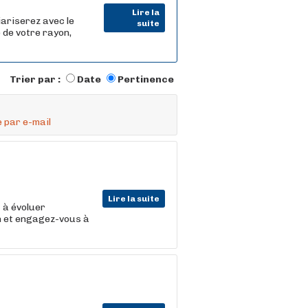
Lire la
iariserez avec le
suite
 de votre rayon,
Trier par :
Date
Pertinence
 par e-mail
Lire la suite
t
à évoluer
on et engagez-vous à