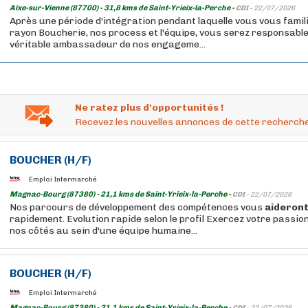
Aixe-sur-Vienne (87700) - 31,8 kms de Saint-Yrieix-la-Perche -
CDI -
22/07/2026
Après une période d'intégration pendant laquelle vous vous famil
rayon Boucherie, nos process et l'équipe, vous serez responsable
véritable ambassadeur de nos engageme...
Ne ratez plus d'opportunités !
Recevez les nouvelles annonces de cette recherche
BOUCHER
(H/F)
Emploi Intermarché
Magnac-Bourg (87380) - 21,1 kms de Saint-Yrieix-la-Perche -
CDI -
22/07/2026
Nos parcours de développement des compétences vous
aideron
rapidement. Evolution rapide selon le profil Exercez votre passi
nos côtés au sein d'une équipe humaine...
BOUCHER
(H/F)
Emploi Intermarché
Magnac-Bourg (87380) - 21,1 kms de Saint-Yrieix-la-Perche -