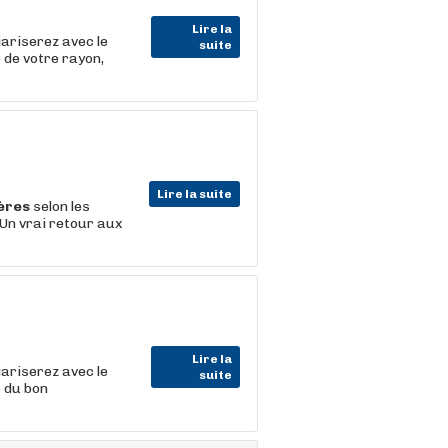
Lire la
iariserez avec le
suite
 de votre rayon,
Lire la suite
ères
selon les
 Un vrai retour aux
Lire la
iariserez avec le
suite
e du bon