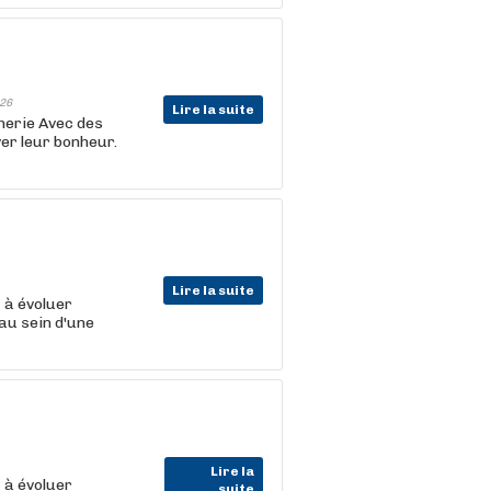
26
Lire la suite
cherie Avec des
er leur bonheur.
Lire la suite
t
à évoluer
au sein d'une
Lire la
t
à évoluer
suite