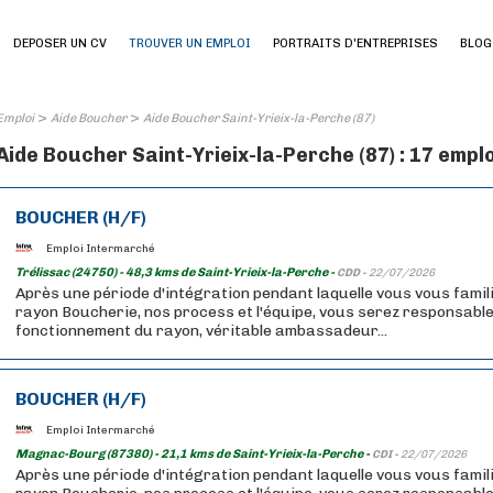
DEPOSER UN CV
TROUVER UN EMPLOI
PORTRAITS D'ENTREPRISES
BLOG
>
>
Emploi
Aide Boucher
Aide Boucher Saint-Yrieix-la-Perche (87)
Aide Boucher Saint-Yrieix-la-Perche (87) : 17 empl
BOUCHER (H/F)
Emploi Intermarché
Trélissac (24750) - 48,3 kms de Saint-Yrieix-la-Perche -
CDD -
22/07/2026
Après une période d'intégration pendant laquelle vous vous famil
rayon Boucherie, nos process et l'équipe, vous serez responsabl
fonctionnement du rayon, véritable ambassadeur...
BOUCHER (H/F)
Emploi Intermarché
Magnac-Bourg (87380) - 21,1 kms de Saint-Yrieix-la-Perche -
CDI -
22/07/2026
Après une période d'intégration pendant laquelle vous vous famil