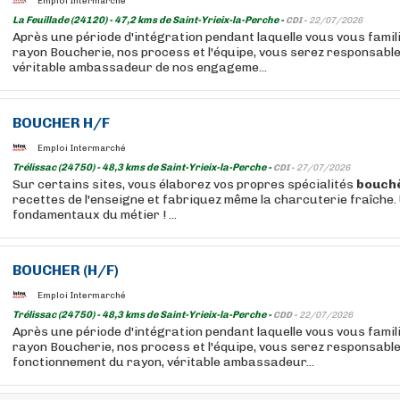
Emploi Intermarché
La Feuillade (24120) - 47,2 kms de Saint-Yrieix-la-Perche -
CDI -
22/07/2026
Après une période d'intégration pendant laquelle vous vous famil
rayon Boucherie, nos process et l'équipe, vous serez responsable
véritable ambassadeur de nos engageme...
BOUCHER
H/F
Emploi Intermarché
Trélissac (24750) - 48,3 kms de Saint-Yrieix-la-Perche -
CDI -
27/07/2026
Sur certains sites, vous élaborez vos propres spécialités
bouch
recettes de l'enseigne et fabriquez même la charcuterie fraîche.
fondamentaux du métier ! ...
BOUCHER
(H/F)
Emploi Intermarché
Trélissac (24750) - 48,3 kms de Saint-Yrieix-la-Perche -
CDD -
22/07/2026
Après une période d'intégration pendant laquelle vous vous famil
rayon Boucherie, nos process et l'équipe, vous serez responsabl
fonctionnement du rayon, véritable ambassadeur...