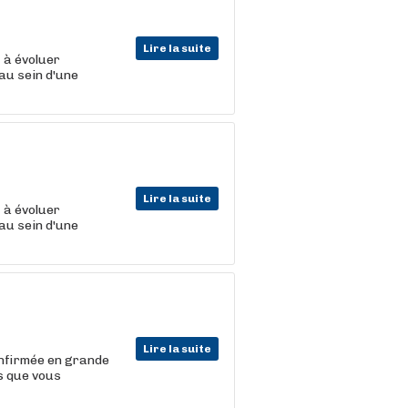
Lire la suite
t
à évoluer
au sein d'une
Lire la suite
t
à évoluer
au sein d'une
Lire la suite
nfirmée en grande
ts que vous