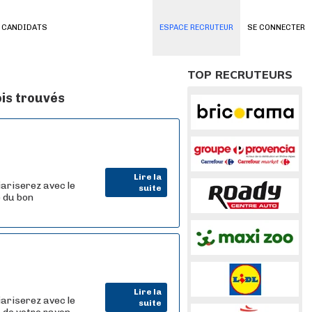
 CANDIDATS
ESPACE RECRUTEUR
SE CONNECTER
TOP RECRUTEURS
ois trouvés
Lire la
iariserez avec le
suite
e du bon
Lire la
iariserez avec le
suite