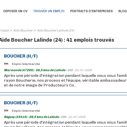
DEPOSER UN CV
TROUVER UN EMPLOI
PORTRAITS D'ENTREPRISES
BLOG
>
>
Emploi
Aide Boucher
Aide Boucher Lalinde (24)
Aide Boucher Lalinde (24) : 41 emplois trouvés
BOUCHER (H/F)
Emploi Intermarché
Marmande (47200) - 58,5 kms de Lalinde -
CDI -
22/07/2026
Après une période d'intégration pendant laquelle vous vous famil
rayon Boucherie, nos process et l'équipe, véritable ambassadeu
et de notre image de Producteurs Co...
BOUCHER (H/F)
Emploi Intermarché
Béguey (33410) - 86,5 kms de Lalinde -
CDI -
22/07/2026
Après une période d'intégration pendant laquelle vous vous famil