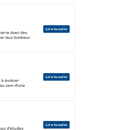
Lire la suite
cherie Avec des
er leur bonheur.
Lire la suite
t
à évoluer
au sein d'une
Lire la suite
eau d'études