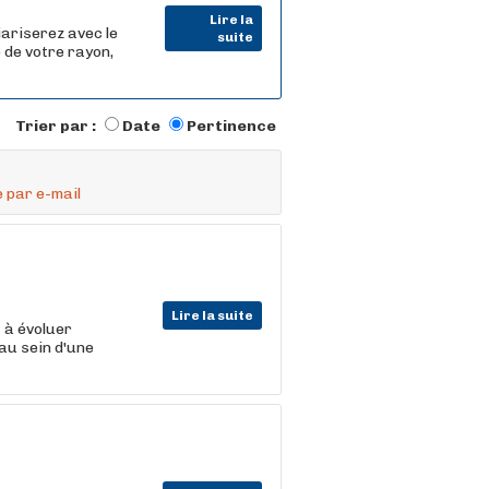
Lire la
iariserez avec le
suite
 de votre rayon,
Trier par :
Date
Pertinence
 par e-mail
Lire la suite
t
à évoluer
au sein d'une