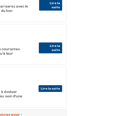
Lire la
iariserez avec le
suite
e du bon
Lire la
on courantes
suite
u'à leur
Lire la suite
t
à évoluer
au sein d'une
onces pour :