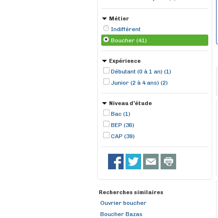
Métier
Indifférent
Boucher (41)
Expérience
Débutant (0 à 1 an) (1)
Junior (2 à 4 ans) (2)
Niveau d'étude
Bac (1)
BEP (36)
CAP (39)
Recherches similaires
Ouvrier boucher
Boucher Bazas