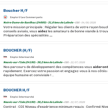
Boucher
H/F
Emploi U Les Commerçants
Notre-Dame-de-Sanilhac (24660) - 31,6 kms de Lalinde -
CDI -
04/08/2026
Votre mission principale : Régaler les clients de votre rayon bou
conseils avisés, vous
aidez
les amateurs de bonne viande à trouv
Préparation des spécialités
...
BOUCHER
(H/F)
Emploi Intermarché
Neuvic-sur-l'Isle (24190) - 36,2 kms de Lalinde -
CDI -
22/07/2026
Nos parcours de développement des compétences vous
aideron
rapidement. Exercez votre passion et engagez-vous à nos côtés 
équipe humaine et conviviale ! ...
BOUCHER
H/F
Emploi Intermarché
Neuvic-sur-l'Isle (24190) - 36,2 kms de Lalinde -
CDI -
22/07/2026
Contrat : CDI Niveau d'expérience minimum requis : Confirmé Niv