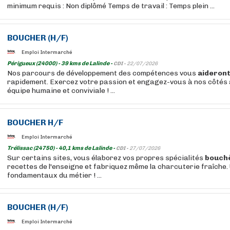
minimum requis : Non diplômé Temps de travail : Temps plein ...
BOUCHER
(H/F)
Emploi Intermarché
Périgueux (24000) - 39 kms de Lalinde -
CDI -
22/07/2026
Nos parcours de développement des compétences vous
aideron
rapidement. Exercez votre passion et engagez-vous à nos côtés 
équipe humaine et conviviale ! ...
BOUCHER
H/F
Emploi Intermarché
Trélissac (24750) - 40,1 kms de Lalinde -
CDI -
27/07/2026
Sur certains sites, vous élaborez vos propres spécialités
bouch
recettes de l'enseigne et fabriquez même la charcuterie fraîche.
fondamentaux du métier ! ...
BOUCHER
(H/F)
Emploi Intermarché