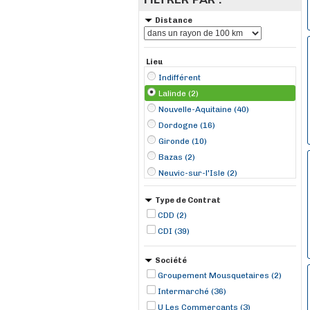
Distance
Lieu
Indifférent
Lalinde (2)
Nouvelle-Aquitaine (40)
Dordogne (16)
Gironde (10)
Bazas (2)
Neuvic-sur-l'Isle (2)
Trélissac (2)
Type de Contrat
Vergt (2)
CDD (2)
Occitanie (1)
CDI (39)
Argentat (1)
Artigues-près-Bordeaux (1)
Société
Bergerac (1)
Groupement Mousquetaires (2)
Béguey (1)
Intermarché (36)
Châlus (1)
U Les Commerçants (3)