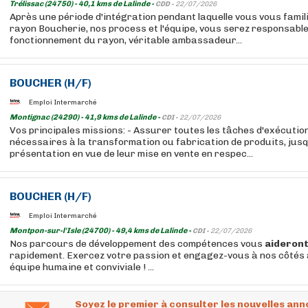
Trélissac (24750) - 40,1 kms de Lalinde -
CDD -
22/07/2026
Après une période d'intégration pendant laquelle vous vous famil
rayon Boucherie, nos process et l'équipe, vous serez responsabl
fonctionnement du rayon, véritable ambassadeur...
BOUCHER
(H/F)
Emploi Intermarché
Montignac (24290) - 41,9 kms de Lalinde -
CDI -
22/07/2026
Vos principales missions: - Assurer toutes les tâches d'exécuti
nécessaires à la transformation ou fabrication de produits, jusq
présentation en vue de leur mise en vente en respec...
BOUCHER
(H/F)
Emploi Intermarché
Montpon-sur-l'Isle (24700) - 49,4 kms de Lalinde -
CDI -
22/07/2026
Nos parcours de développement des compétences vous
aideron
rapidement. Exercez votre passion et engagez-vous à nos côtés 
équipe humaine et conviviale ! ...
Soyez le premier à consulter les nouvelles ann