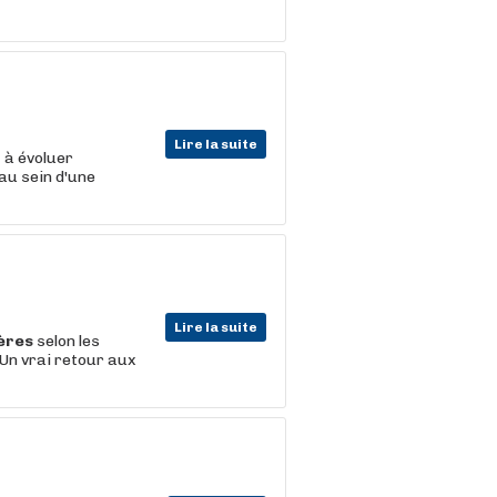
Lire la suite
t
à évoluer
au sein d'une
Lire la suite
ères
selon les
 Un vrai retour aux