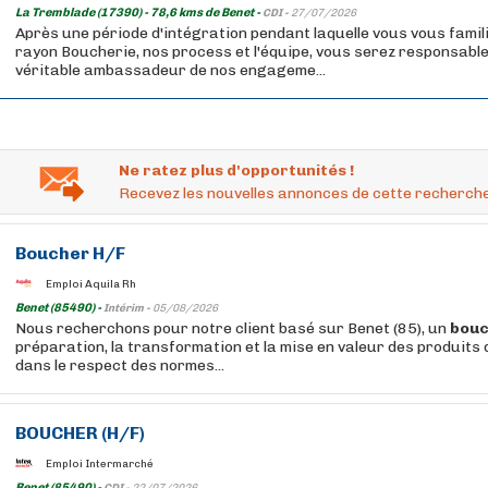
La Tremblade (17390) - 78,6 kms de Benet -
CDI -
27/07/2026
Après une période d'intégration pendant laquelle vous vous famil
rayon Boucherie, nos process et l'équipe, vous serez responsable
véritable ambassadeur de nos engageme...
Ne ratez plus d'opportunités !
Recevez les nouvelles annonces de cette recherche
Boucher
H/F
Emploi Aquila Rh
Benet (85490) -
Intérim -
05/08/2026
Nous recherchons pour notre client basé sur Benet (85), un
bou
préparation, la transformation et la mise en valeur des produits
dans le respect des normes...
BOUCHER
(H/F)
Emploi Intermarché
Benet (85490) -