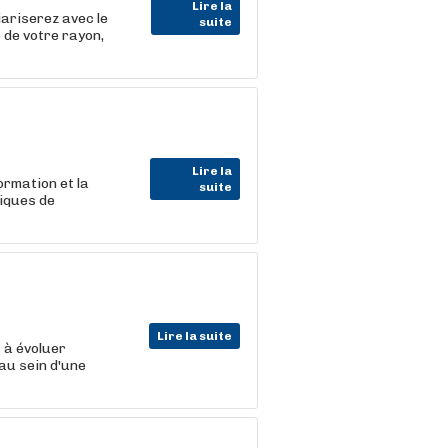
Lire la
iariserez avec le
suite
 de votre rayon,
Lire la
ormation et la
suite
niques de
Lire la suite
t
à évoluer
au sein d'une