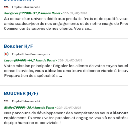
Emploi Intermarché
Surgères (17700) - 31,2 kms de Benet -
CDI -
31/07/2026
Au coeur d'un univers dédié aux produits frais et de qualité, vous
ambassadeur(ice) de nos engagements et de notre image de Pr
Commerçants auprès de nos clients. Vous se...
Boucher
H/F
Emploi U Les Commerçants
Luçon (85400) - 44,7 kms de Benet -
CDI -
31/07/2026
Votre mission principale : Régaler les clients de votre rayon bou
conseils avisés, vous
aidez
les amateurs de bonne viande à trouv
Préparation des spécialités
...
BOUCHER
(H/F)
Emploi Intermarché
Melle (79500) - 38,4 kms de Benet -
CDI -
22/07/2026
Nos parcours de développement des compétences vous
aideron
rapidement. Exercez votre passion et engagez-vous à nos côtés 
équipe humaine et conviviale ! ...