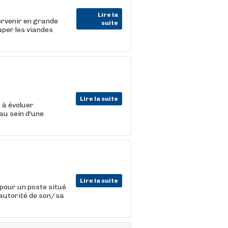
Lire la
ervenir en grande
suite
uper les viandes
Lire la suite
t
à évoluer
au sein d'une
Lire la suite
pour un poste situé
'autorité de son/sa