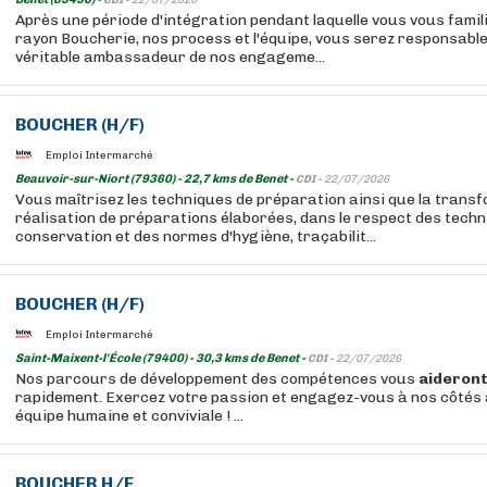
CDI -
22/07/2026
Après une période d'intégration pendant laquelle vous vous famil
rayon Boucherie, nos process et l'équipe, vous serez responsable
véritable ambassadeur de nos engageme...
BOUCHER
(H/F)
Emploi Intermarché
Beauvoir-sur-Niort (79360) - 22,7 kms de Benet -
CDI -
22/07/2026
Vous maîtrisez les techniques de préparation ainsi que la transf
réalisation de préparations élaborées, dans le respect des tech
conservation et des normes d'hygiène, traçabilit...
BOUCHER
(H/F)
Emploi Intermarché
Saint-Maixent-l'École (79400) - 30,3 kms de Benet -
CDI -
22/07/2026
Nos parcours de développement des compétences vous
aideron
rapidement. Exercez votre passion et engagez-vous à nos côtés 
équipe humaine et conviviale ! ...
BOUCHER
H/F