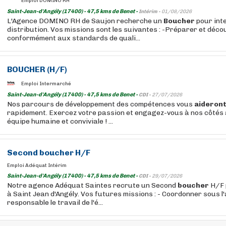
Emploi DOMINO RH
Saint-Jean-d'Angély (17400) - 47,5 kms de Benet -
Intérim -
01/08/2026
L'Agence DOMINO RH de Saujon recherche un
Boucher
pour int
distribution. Vos missions sont les suivantes : -Préparer et déco
conformément aux standards de quali...
BOUCHER
(H/F)
Emploi Intermarché
Saint-Jean-d'Angély (17400) - 47,5 kms de Benet -
CDI -
27/07/2026
Nos parcours de développement des compétences vous
aideron
rapidement. Exercez votre passion et engagez-vous à nos côtés 
équipe humaine et conviviale ! ...
Second
boucher
H/F
Emploi Adéquat Intérim
Saint-Jean-d'Angély (17400) - 47,5 kms de Benet -
CDI -
29/07/2026
Notre agence Adéquat Saintes recrute un Second
boucher
H/F 
à Saint Jean d'Angély. Vos futures missions : - Coordonner sous l
responsable le travail de l'é...