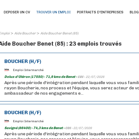
DEPOSER UN CV
TROUVER UN EMPLOI
PORTRAITS D'ENTREPRISES
BLOG
>
>
Emploi
Aide Boucher
Aide Boucher Benet (85)
Aide Boucher Benet (85) : 23 emplois trouvés
BOUCHER (H/F)
Emploi Intermarché
Dolus-d'Oléron (17550) - 71,9 kms de Benet -
CDI -
22/07/2026
Après une période d'intégration pendant laquelle vous vous famil
rayon Boucherie, nos process et l'équipe, vous serez acteur de vo
ambassadeur de nos engagements e...
BOUCHER (H/F)
Emploi Intermarché
Savigné (86400) - 74,3 kms de Benet -
CDI -
22/07/2026
Après une période d'intégration pendant laquelle vous vous famil