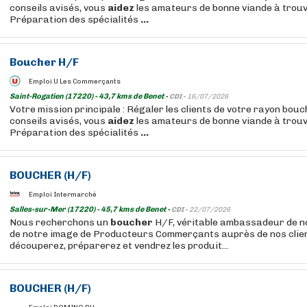
conseils avisés, vous
aidez
les amateurs de bonne viande à trouv
Préparation des spécialités
...
Boucher
H/F
Emploi U Les Commerçants
Saint-Rogatien (17220) - 43,7 kms de Benet -
CDI -
16/07/2026
Votre mission principale : Régaler les clients de votre rayon bou
conseils avisés, vous
aidez
les amateurs de bonne viande à trouv
Préparation des spécialités
...
BOUCHER
(H/F)
Emploi Intermarché
Salles-sur-Mer (17220) - 45,7 kms de Benet -
CDI -
22/07/2026
Nous recherchons un
boucher
H/F, véritable ambassadeur de 
de notre image de Producteurs Commerçants auprès de nos clien
découperez, préparerez et vendrez les produit...
BOUCHER
(H/F)