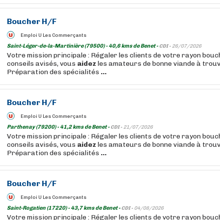
Boucher
H/F
Emploi U Les Commerçants
Saint-Léger-de-la-Martinière (79500) - 40,6 kms de Benet -
CDI -
26/07/2026
Votre mission principale : Régaler les clients de votre rayon bou
conseils avisés, vous
aidez
les amateurs de bonne viande à trouv
Préparation des spécialités
...
Boucher
H/F
Emploi U Les Commerçants
Parthenay (79200) - 41,2 kms de Benet -
CDI -
21/07/2026
Votre mission principale : Régaler les clients de votre rayon bou
conseils avisés, vous
aidez
les amateurs de bonne viande à trouv
Préparation des spécialités
...
Boucher
H/F
Emploi U Les Commerçants
Saint-Rogatien (17220) - 43,7 kms de Benet -
CDI -
04/08/2026
Votre mission principale : Régaler les clients de votre rayon bou