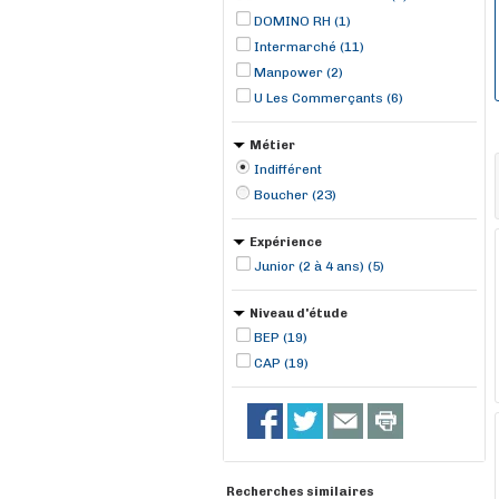
DOMINO RH (1)
Intermarché (11)
Manpower (2)
U Les Commerçants (6)
Métier
Indifférent
Boucher (23)
Expérience
Junior (2 à 4 ans) (5)
Niveau d'étude
BEP (19)
CAP (19)
Recherches similaires