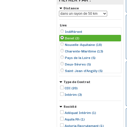
Distance
Lieu
Indifférent
Benet (2)
Nouvelle-Aquitaine (18)
Charente-Maritime (13)
Pays de la Loire (5)
Deux-Sèvres (5)
Saint-Jean-d'Angély (5)
La Rochelle (3)
Type de Contrat
Saint-Rogatien (2)
CDI (20)
Salles-sur-Mer (2)
Intérim (3)
Beauvoir-sur-Niort (1)
Luçon (1)
Société
Melle (1)
Adéquat Intérim (1)
Parthenay (1)
Aquila Rh (1)
Saint-Léger-de-la-Martinière (1)
Astoria Recrutement (1)