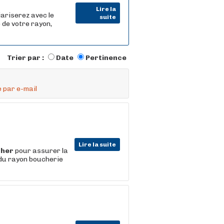
Lire la
iariserez avec le
suite
 de votre rayon,
Trier par :
Date
Pertinence
 par e-mail
Lire la suite
cher
pour assurer la
 du rayon boucherie