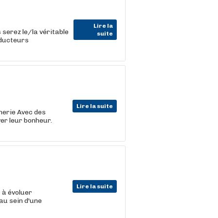
Lire la
 serez le/la véritable
suite
oducteurs
Lire la suite
cherie Avec des
er leur bonheur.
Lire la suite
t
à évoluer
au sein d'une