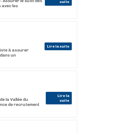
 Assurer le suivi des
suite
 avec les
Lire la suite
siste à assurer
 dans un
Lire la
 la Vallée du
suite
ence de recrutement