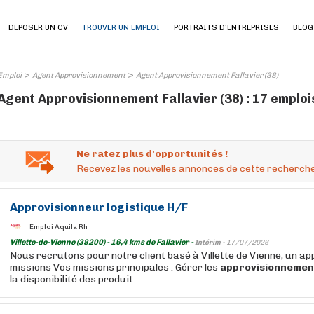
DEPOSER UN CV
TROUVER UN EMPLOI
PORTRAITS D'ENTREPRISES
BLOG
>
>
Emploi
Agent Approvisionnement
Agent Approvisionnement Fallavier (38)
Agent Approvisionnement Fallavier (38) : 17 emploi
Ne ratez plus d'opportunités !
Recevez les nouvelles annonces de cette recherche
Approvisionneur logistique H/F
Emploi Aquila Rh
Villette-de-Vienne (38200) - 16,4 kms de Fallavier -
Intérim -
17/07/2026
Nous recrutons pour notre client basé à Villette de Vienne, un a
missions Vos missions principales : Gérer les
approvisionnemen
la disponibilité des produit...