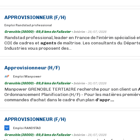
APPROVISIONNEUR (F/H)
Emploi Randstad professional
Grenoble (38000) - 69,8 kms de Fallavier -
Intérim -
28/07/2026
Randstad professional, leader en France de l'intérim spécialisé 
CDI de cadres et
agents
de maîtrise. Les consultants du Départ
Industries vous proposent des...
Approvisionneur (H/F)
Emploi Manpower
Grenoble (38000) - 69,8 kms de Fallavier -
Intérim -
30/07/2026
Manpower GRENOBLE TERTIAIRE recherche pour son client un
Ordonnancement Planification (H/F) - Pour les matières première
commandes d'achat dans le cadre d'un plan
d'appr...
APPROVISIONNEUR (F/H)
Emploi RANDSTAD
Grenoble (38000) - 69,8 kms de Fallavier -
Intérim -
28/07/2026