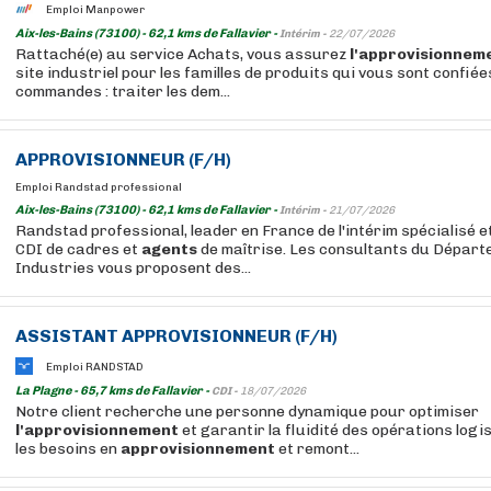
Emploi Manpower
Aix-les-Bains (73100) - 62,1 kms de Fallavier -
Intérim -
22/07/2026
Rattaché(e) au service Achats, vous assurez
l'approvisionnem
site industriel pour les familles de produits qui vous sont confié
commandes : traiter les dem...
APPROVISIONNEUR (F/H)
Emploi Randstad professional
Aix-les-Bains (73100) - 62,1 kms de Fallavier -
Intérim -
21/07/2026
Randstad professional, leader en France de l'intérim spécialisé 
CDI de cadres et
agents
de maîtrise. Les consultants du Départ
Industries vous proposent des...
ASSISTANT APPROVISIONNEUR (F/H)
Emploi RANDSTAD
La Plagne - 65,7 kms de Fallavier -
CDI -
18/07/2026
Notre client recherche une personne dynamique pour optimiser
l'approvisionnement
et garantir la fluidité des opérations logi
les besoins en
approvisionnement
et remont...