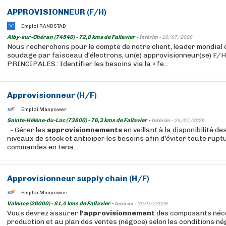
APPROVISIONNEUR (F/H)
Emploi RANDSTAD
Alby-sur-Chéran (74540) - 72,8 kms de Fallavier -
Intérim -
10/07/2026
Nous recherchons pour le compte de notre client, leader mondial
soudage par faisceau d'électrons, un(e) approvisionneur(se) F
PRINCIPALES : Identifier les besoins via la « fe...
Approvisionneur (H/F)
Emploi Manpower
Sainte-Hélène-du-Lac (73800) - 76,3 kms de Fallavier -
Intérim -
24/07/2026
. - Gérer les
approvisionnements
en veillant à la disponibilité de
niveaux de stock et anticiper les besoins afin d'éviter toute ruptur
commandes en tena...
Approvisionneur supply chain (H/F)
Emploi Manpower
Valence (26000) - 81,4 kms de Fallavier -
Intérim -
30/07/2026
Vous devrez assurer
l'approvisionnement
des composants néce
production et au plan des ventes (négoce) selon les conditions né