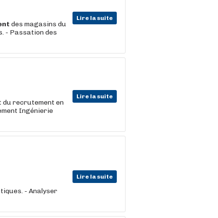
Lire la suite
ent
des magasins du
es. - Passation des
Lire la suite
et du recrutement en
ement Ingénierie
Lire la suite
stiques. - Analyser