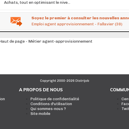
Achats, tout en optimisant le nive...
Soyez le premier à consulter les nouvelles ann
Emploi agent approvisionnement - Fallavier (38)
Haut de page - Métier agent-approvisionnement
Copyright 2000-2026 Distrijob
A PROPOS DE NOUS
COMMUN
ion
Politique de confidentialité
Cen
Conditions d'utilisation
Fac
Qui sommes-nous ?
Twi
Site mobile