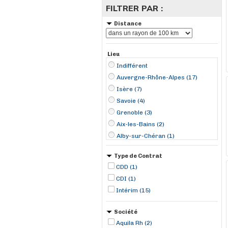
FILTRER PAR :
Distance
Lieu
Indifférent
Auvergne-Rhône-Alpes (17)
Isère (7)
Savoie (4)
Grenoble (3)
Aix-les-Bains (2)
Alby-sur-Chéran (1)
Annecy (1)
Type de Contrat
Crolles (1)
CDD (1)
Domène (1)
CDI (1)
La Plagne (1)
Intérim (15)
Miribel (1)
Neuville-sur-Saône (1)
Société
Roanne (1)
Aquila Rh (2)