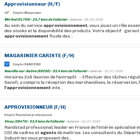
Approvisionneur (H/F)
Emploi Manpower
Miribel (01700) - 23,7 kms de Fallavier -
Intérim -
06/08/2026
Au sein du service
approvisionnement
, vous jouez un rôle essen
des stocks et la disponibilité des produits. Votre objectif : garant
approvisionnement
fluide des ...
MAGASINIER CARISTE (F/H)
Emploi RANDSTAD
Neuville-sur-Saône (69250) - 33,4 kms de Fallavier -
Intérim -
30/07/2026
Horaires 2x8 Gestion de l'entrepôt : - Effectuer des tâches régul
Sanofi, y compris la réception des marchandises, la réservation, l
l'approvisionnement
inte...
APPROVISIONNEUR (F/H)
Emploi Randstad professional
Vinay (38470) - 53,5 kms de Fallavier -
Intérim -
25/07/2026
Randstad professional, leader en France de l'intérim spécialisé 
CDI de cadres et
agents
de maîtrise. Les consultants du Départ
Industries vous proposent des...