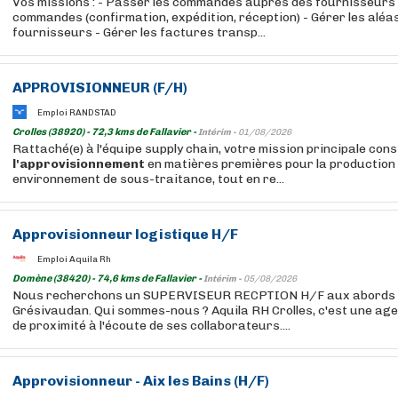
Vos missions : - Passer les commandes auprès des fournisseurs -
commandes (confirmation, expédition, réception) - Gérer les aléas
fournisseurs - Gérer les factures transp...
APPROVISIONNEUR (F/H)
Emploi RANDSTAD
Crolles (38920) - 72,3 kms de Fallavier -
Intérim -
01/08/2026
Rattaché(e) à l'équipe supply chain, votre mission principale con
l'approvisionnement
en matières premières pour la production
environnement de sous-traitance, tout en re...
Approvisionneur logistique H/F
Emploi Aquila Rh
Domène (38420) - 74,6 kms de Fallavier -
Intérim -
05/08/2026
Nous recherchons un SUPERVISEUR RECPTION H/F aux abords de
Grésivaudan. Qui sommes-nous ? Aquila RH Crolles, c'est une ag
de proximité à l'écoute de ses collaborateurs....
Approvisionneur - Aix les Bains (H/F)