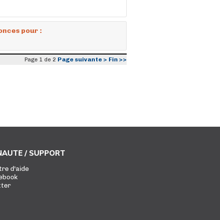
onces pour :
Page suivante >
Fin >>
Page 1 de 2
AUTE / SUPPORT
tre d'aide
ebook
tter