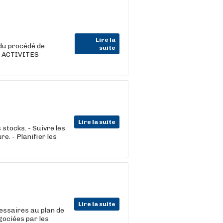
Lire la
 du procédé de
suite
/H ACTIVITES
Lire la suite
s stocks. - Suivre les
e. - Planifier les
Lire la suite
ssaires au plan de
gociées par les