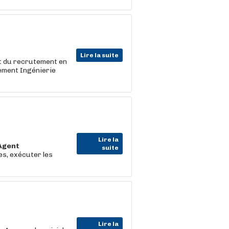
Lire la suite
et du recrutement en
ement Ingénierie
Lire la
Agent
suite
s, exécuter les
Lire la