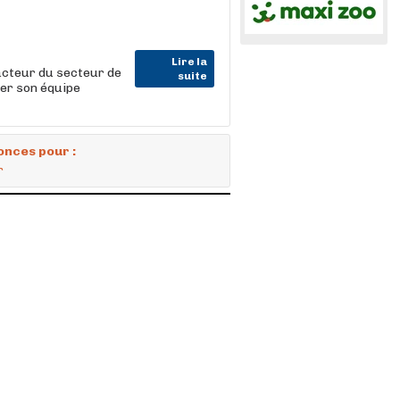
Lire la
cteur du secteur de
suite
cer son équipe
onces pour :
r