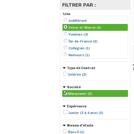
FILTRER PAR :
Lieu
Indifférent
Seine-et-Marne (2)
Yvelines (3)
Île-de-France (2)
Collégien (1)
Nemours (1)
Type de Contrat
Intérim (2)
Société
Manpower (2)
Expérience
Junior (2 à 4 ans) (2)
Niveau d'étude
Bac+5 (1)