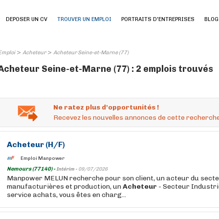
DEPOSER UN CV
TROUVER UN EMPLOI
PORTRAITS D'ENTREPRISES
BLOG
>
>
Emploi
Acheteur
Acheteur Seine-et-Marne (77)
Acheteur Seine-et-Marne (77) : 2 emplois trouvés
Ne ratez plus d'opportunités !
Recevez les nouvelles annonces de cette recherche
Acheteur
(H/F)
Emploi Manpower
Nemours (77140) -
Intérim -
09/07/2026
Manpower MELUN recherche pour son client, un acteur du secte
manufacturières et production, un
Acheteur
- Secteur Industrie
service achats, vous êtes en charg...