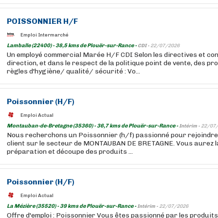
POISSONNIER H/F
Emploi Intermarché
Lamballe (22400) - 38,5 kms de Plouër-sur-Rance -
CDI -
22/07/2026
Un employé commercial Marée H/F CDI Selon les directives et con
direction, et dans le respect de la politique point de vente, des p
règles d'hygiène/ qualité/ sécurité : Vo...
Poissonnier (H/F)
Emploi Actual
Montauban-de-Bretagne (35360) - 36,7 kms de Plouër-sur-Rance -
Intérim -
22/07
Nous recherchons un Poissonnier (h/f) passionné pour rejoindre 
client sur le secteur de MONTAUBAN DE BRETAGNE. Vous aurez la 
préparation et découpe des produits ...
Poissonnier (H/F)
Emploi Actual
La Mézière (35520) - 39 kms de Plouër-sur-Rance -
Intérim -
22/07/2026
Offre d'emploi : Poissonnier Vous êtes passionné par les produits