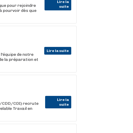
Lire la
que pour rejoindre
suite
 à pourvoir dès que
Lire la suite
l'équipe de notre
de la préparation et
Lire la
im/CDD/CDI) recrute
suite
elable Travail en