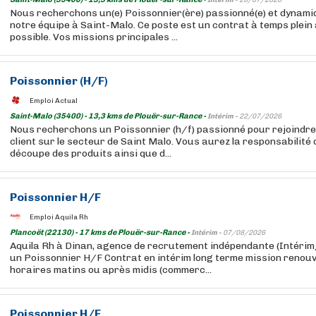
Intérim -
26/07/2026
Nous recherchons un(e) Poissonnier(ère) passionné(e) et dynami
notre équipe à Saint-Malo. Ce poste est un contrat à temps plein
possible. Vos missions principales ...
Poissonnier (H/F)
Emploi Actual
Saint-Malo (35400) - 13,3 kms de Plouër-sur-Rance -
Intérim -
22/07/2026
Nous recherchons un Poissonnier (h/f) passionné pour rejoindre 
client sur le secteur de Saint Malo. Vous aurez la responsabilité 
découpe des produits ainsi que d...
Poissonnier H/F
Emploi Aquila Rh
Plancoët (22130) - 17 kms de Plouër-sur-Rance -
Intérim -
07/08/2026
Aquila Rh à Dinan, agence de recrutement indépendante (Intér
un Poissonnier H/F Contrat en intérim long terme mission renouv
horaires matins ou après midis (commerc...
Poissonnier H/F