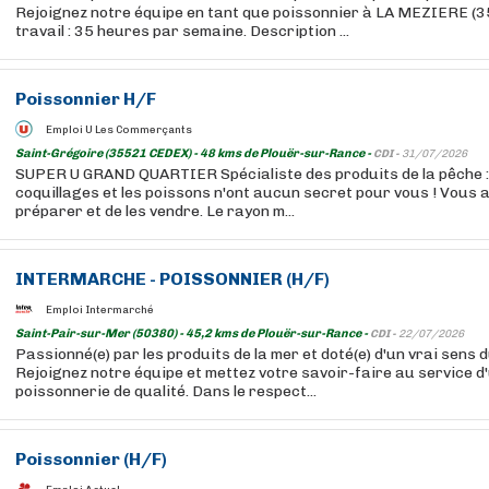
Rejoignez notre équipe en tant que poissonnier à LA MEZIERE (
travail : 35 heures par semaine. Description ...
Poissonnier H/F
Emploi U Les Commerçants
Saint-Grégoire (35521 CEDEX) - 48 kms de Plouër-sur-Rance -
CDI -
31/07/2026
SUPER U GRAND QUARTIER Spécialiste des produits de la pêche : 
coquillages et les poissons n'ont aucun secret pour vous ! Vous av
préparer et de les vendre. Le rayon m...
INTERMARCHE - POISSONNIER (H/F)
Emploi Intermarché
Saint-Pair-sur-Mer (50380) - 45,2 kms de Plouër-sur-Rance -
CDI -
22/07/2026
Passionné(e) par les produits de la mer et doté(e) d'un vrai sens d
Rejoignez notre équipe et mettez votre savoir-faire au service d
poissonnerie de qualité. Dans le respect...
Poissonnier (H/F)