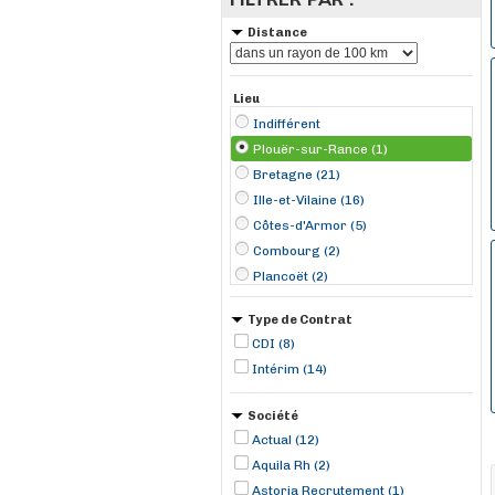
Distance
Lieu
Indifférent
Plouër-sur-Rance (1)
Bretagne (21)
Ille-et-Vilaine (16)
Côtes-d'Armor (5)
Combourg (2)
Plancoët (2)
Saint-Malo (2)
Type de Contrat
Normandie (1)
CDI (8)
Bain-de-Bretagne (1)
Intérim (14)
Cesson-Sévigné (1)
Châteaubourg (1)
Société
Fougères (1)
Actual (12)
Janzé (1)
Aquila Rh (2)
La Mézière (1)
Astoria Recrutement (1)