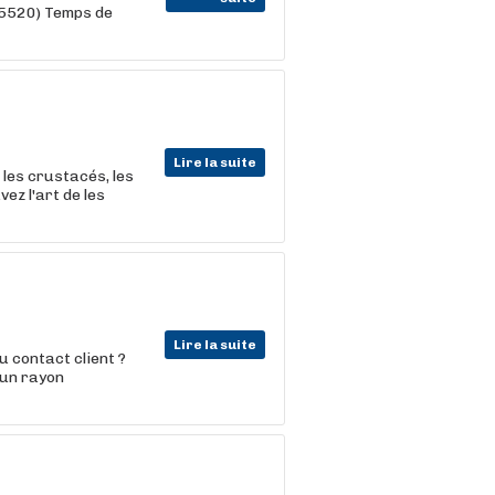
35520) Temps de
Lire la suite
les crustacés, les
ez l'art de les
Lire la suite
u contact client ?
'un rayon