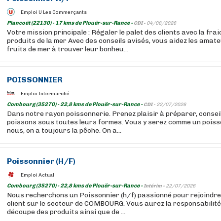
Emploi U Les Commerçants
Plancoët (22130) - 17 kms de Plouër-sur-Rance -
CDI -
04/08/2026
Votre mission principale : Régaler le palet des clients avec la fra
produits de la mer Avec des conseils avisés, vous aidez les amat
fruits de mer à trouver leur bonheu...
POISSONNIER
Emploi Intermarché
Combourg (35270) - 22,8 kms de Plouër-sur-Rance -
CDI -
22/07/2026
Dans notre rayon poissonnerie. Prenez plaisir à préparer, conseil
poissons sous toutes leurs formes. Vous y serez comme un poisso
nous, on a toujours la pêche. On a...
Poissonnier (H/F)
Emploi Actual
Combourg (35270) - 22,8 kms de Plouër-sur-Rance -
Intérim -
22/07/2026
Nous recherchons un Poissonnier (h/f) passionné pour rejoindre 
client sur le secteur de COMBOURG. Vous aurez la responsabilité
découpe des produits ainsi que de ...