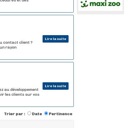
rocédures et des
Lire la suite
u contact client ?
'un rayon
Lire la suite
uez au développement
ir les clients sur vos
Trier par :
Date
Pertinence