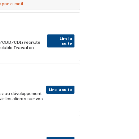
 par e-mail
Lire la
im/CDD/CDI) recrute
suite
elable Travail en
Lire la suite
uez au développement
ir les clients sur vos