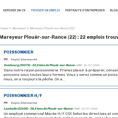
DEPOSER UN CV
TROUVER UN EMPLOI
PORTRAITS D'ENTREPRISES
BLOG
>
>
Emploi
Mareyeur
Mareyeur Plouër-sur-Rance (22)
Mareyeur Plouër-sur-Rance (22) : 22 emplois trou
POISSONNIER
Emploi Intermarché
Combourg (35270) - 22,8 kms de Plouër-sur-Rance -
CDI -
22/07/2026
Dans notre rayon poissonnerie. Prenez plaisir à préparer, conseil
poissons sous toutes leurs formes. Vous y serez comme un poisso
nous, on a toujours la pêche. On a...
POISSONNIER H/F
Emploi Intermarché
Lamballe (22400) - 38,5 kms de Plouër-sur-Rance -
CDI -
22/07/2026
Un employé commercial Marée H/F CDI Selon les directives et con