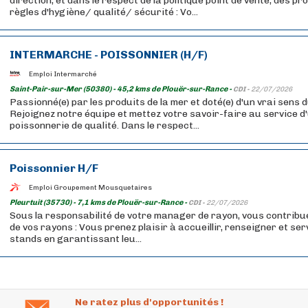
direction, et dans le respect de la politique point de vente, des p
règles d'hygiène/ qualité/ sécurité : Vo...
INTERMARCHE - POISSONNIER (H/F)
Emploi Intermarché
Saint-Pair-sur-Mer (50380) - 45,2 kms de Plouër-sur-Rance -
CDI -
22/07/2026
Passionné(e) par les produits de la mer et doté(e) d'un vrai sens d
Rejoignez notre équipe et mettez votre savoir-faire au service d
poissonnerie de qualité. Dans le respect...
Poissonnier H/F
Emploi Groupement Mousquetaires
Pleurtuit (35730) - 7,1 kms de Plouër-sur-Rance -
CDI -
22/07/2026
Sous la responsabilité de votre manager de rayon, vous contrib
de vos rayons : Vous prenez plaisir à accueillir, renseigner et serv
stands en garantissant leu...
Ne ratez plus d'opportunités !