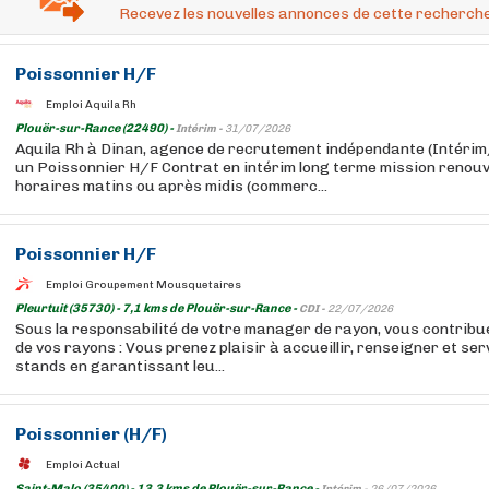
Recevez les nouvelles annonces de cette recherche
Poissonnier H/F
Emploi Aquila Rh
Plouër-sur-Rance (22490) -
Intérim -
31/07/2026
Aquila Rh à Dinan, agence de recrutement indépendante (Intér
un Poissonnier H/F Contrat en intérim long terme mission renouv
horaires matins ou après midis (commerc...
Poissonnier H/F
Emploi Groupement Mousquetaires
Pleurtuit (35730) - 7,1 kms de Plouër-sur-Rance -
CDI -
22/07/2026
Sous la responsabilité de votre manager de rayon, vous contrib
de vos rayons : Vous prenez plaisir à accueillir, renseigner et serv
stands en garantissant leu...
Poissonnier (H/F)
Emploi Actual
Saint-Malo (35400) - 13,3 kms de Plouër-sur-Rance -