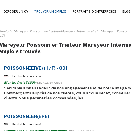
DEPOSER UN CV
TROUVER UN EMPLOI
PORTRAITS D'ENTREPRISES
BLOG
>
>
Emploi
Mareyeur Poissonnier Traiteur Mareyeur Intermarche
Mareyeur Poissonni
(17)
Mareyeur Poissonnier Traiteur Mareyeur Intermar
emplois trouvés
POISSONNIER(E) (H/F) - CDI
Emploi Intermarché
Montendre (17130) -
CDI -
22/07/2026
Véritable ambassadeur de nos engagements et de notre image 
Commerçants auprès de nos clients, vous accueillerez, conseillere
clients. Vous gérerez les commandes, les...
POISSONNIER(ERE)
Emploi Intermarché
Cestas (33610) - 63,9 kms de Montendre -