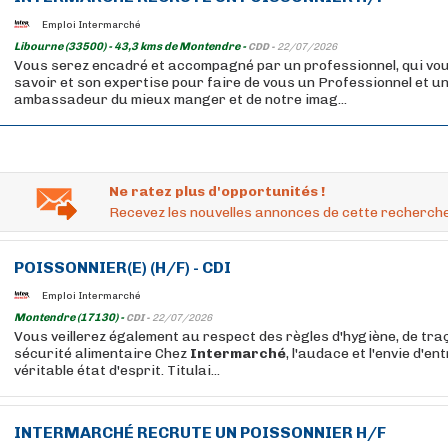
Emploi Intermarché
Libourne (33500) - 43,3 kms de Montendre -
CDD -
22/07/2026
Vous serez encadré et accompagné par un professionnel, qui vo
savoir et son expertise pour faire de vous un Professionnel et un
ambassadeur du mieux manger et de notre imag...
Ne ratez plus d'opportunités !
Recevez les nouvelles annonces de cette recherche
POISSONNIER
(E) (H/F) - CDI
Emploi Intermarché
Montendre (17130) -
CDI -
22/07/2026
Vous veillerez également au respect des règles d'hygiène, de traç
sécurité alimentaire Chez
Intermarché
, l'audace et l'envie d'e
véritable état d'esprit. Titulai...
INTERMARCHÉ
RECRUTE UN
POISSONNIER
H/F