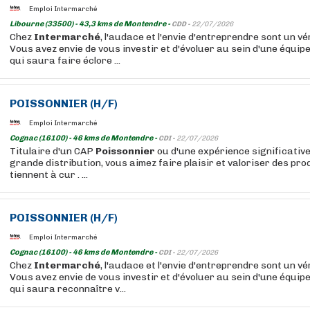
Emploi Intermarché
Libourne (33500) - 43,3 kms de Montendre -
CDD -
22/07/2026
Chez
Intermarché
, l'audace et l'envie d'entreprendre sont un vér
Vous avez envie de vous investir et d'évoluer au sein d'une équip
qui saura faire éclore ...
POISSONNIER
(H/F)
Emploi Intermarché
Cognac (16100) - 46 kms de Montendre -
CDI -
22/07/2026
Titulaire d'un CAP
Poissonnier
ou d'une expérience significative
grande distribution, vous aimez faire plaisir et valoriser des pro
tiennent à cur . ...
POISSONNIER
(H/F)
Emploi Intermarché
Cognac (16100) - 46 kms de Montendre -
CDI -
22/07/2026
Chez
Intermarché
, l'audace et l'envie d'entreprendre sont un vér
Vous avez envie de vous investir et d'évoluer au sein d'une équip
qui saura reconnaître v...