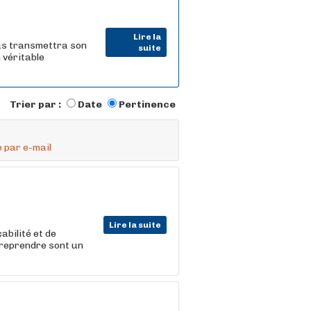
Lire la
us transmettra son
suite
 véritable
Trier par :
Date
Pertinence
 par e-mail
Lire la suite
abilité et de
ntreprendre sont un