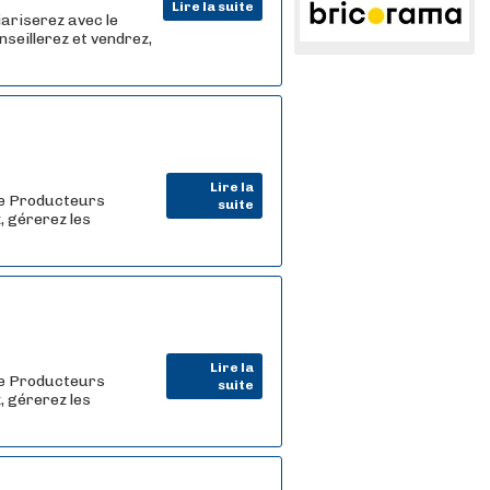
Lire la suite
iariserez avec le
nseillerez et vendrez,
Lire la
de Producteurs
suite
, gérerez les
Lire la
de Producteurs
suite
, gérerez les