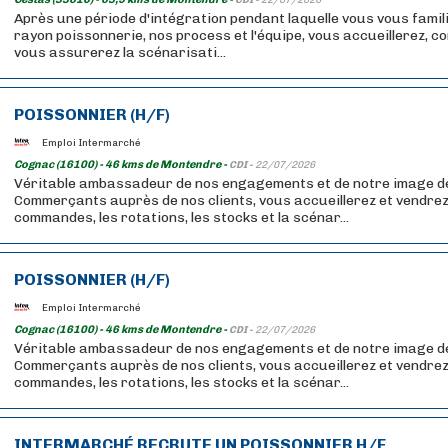
CDI -
22/07/2026
Après une période d'intégration pendant laquelle vous vous famil
rayon poissonnerie, nos process et l'équipe, vous accueillerez, co
vous assurerez la scénarisati...
POISSONNIER (H/F)
Emploi Intermarché
Cognac (16100) - 46 kms de Montendre -
CDI -
22/07/2026
Véritable ambassadeur de nos engagements et de notre image 
Commerçants auprès de nos clients, vous accueillerez et vendrez
commandes, les rotations, les stocks et la scénar...
POISSONNIER (H/F)
Emploi Intermarché
Cognac (16100) - 46 kms de Montendre -
CDI -
22/07/2026
Véritable ambassadeur de nos engagements et de notre image 
Commerçants auprès de nos clients, vous accueillerez et vendrez
commandes, les rotations, les stocks et la scénar...
INTERMARCHÉ RECRUTE UN POISSONNIER H/F