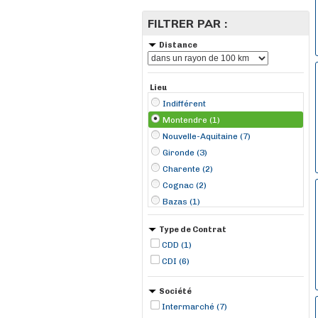
FILTRER PAR :
Distance
Lieu
Indifférent
Montendre (1)
Nouvelle-Aquitaine (7)
Gironde (3)
Charente (2)
Cognac (2)
Bazas (1)
Cestas (1)
Type de Contrat
Libourne (1)
CDD (1)
Saint-Jean-d'Angély (1)
CDI (6)
Société
Intermarché (7)