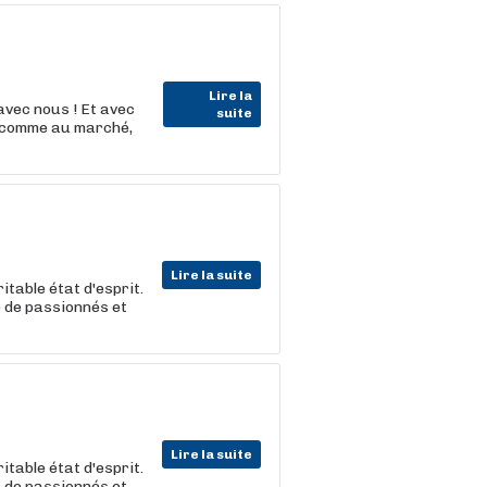
Lire la
vec nous ! Et avec
suite
s comme au marché,
Lire la suite
itable état d'esprit.
e de passionnés et
Lire la suite
itable état d'esprit.
e de passionnés et