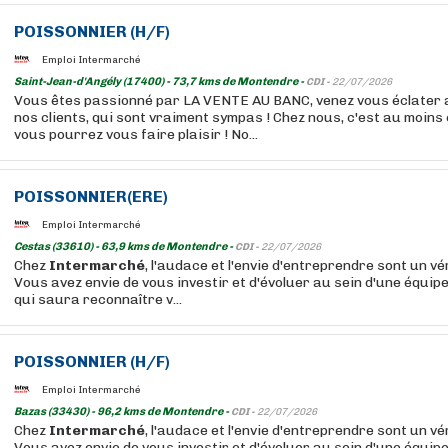
POISSONNIER
(H/F)
Emploi Intermarché
Saint-Jean-d'Angély (17400) - 73,7 kms de Montendre -
CDI -
22/07/2026
Vous êtes passionné par LA VENTE AU BANC, venez vous éclater a
nos clients, qui sont vraiment sympas ! Chez nous, c'est au moin
vous pourrez vous faire plaisir ! No...
POISSONNIER
(ERE)
Emploi Intermarché
Cestas (33610) - 63,9 kms de Montendre -
CDI -
22/07/2026
Chez
Intermarché
, l'audace et l'envie d'entreprendre sont un vér
Vous avez envie de vous investir et d'évoluer au sein d'une équip
qui saura reconnaître v...
POISSONNIER
(H/F)
Emploi Intermarché
Bazas (33430) - 96,2 kms de Montendre -
CDI -
22/07/2026
Chez
Intermarché
, l'audace et l'envie d'entreprendre sont un vér
Vous avez envie de vous investir et d'évoluer au sein d'une équip