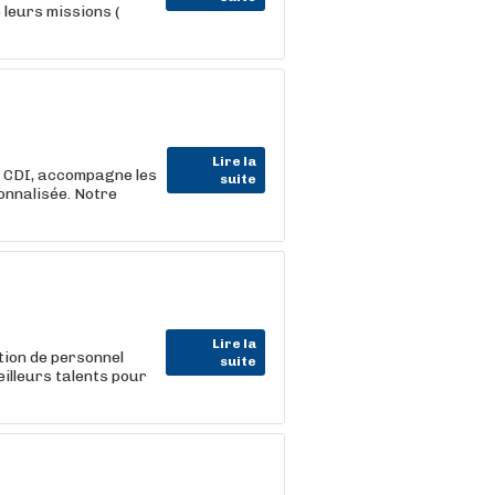
 leurs missions (
Lire la
t CDI, accompagne les
suite
onnalisée. Notre
Lire la
tion de personnel
suite
eilleurs talents pour