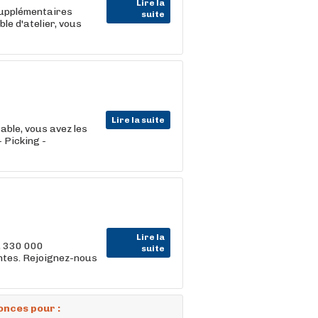
Lire la
 supplémentaires
suite
e d'atelier, vous
Lire la suite
able, vous avez les
- Picking -
Lire la
, 330 000
suite
entes. Rejoignez-nous
onces pour :