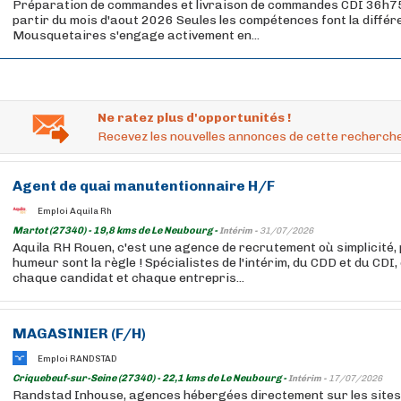
Préparation de commandes et livraison de commandes CDI 36h75
partir du mois d'aout 2026 Seules les compétences font la diffé
Mousquetaires s'engage activement en...
Ne ratez plus d'opportunités !
Recevez les nouvelles annonces de cette recherche
Agent de quai manutentionnaire H/F
Emploi Aquila Rh
Martot (27340) - 19,8 kms de Le Neubourg -
Intérim -
31/07/2026
Aquila RH Rouen, c'est une agence de recrutement où simplicité, 
humeur sont la règle ! Spécialistes de l'intérim, du CDD et du CD
chaque candidat et chaque entrepris...
MAGASINIER (F/H)
Emploi RANDSTAD
Criquebeuf-sur-Seine (27340) - 22,1 kms de Le Neubourg -
Intérim -
17/07/2026
Randstad Inhouse, agences hébergées directement sur les sites