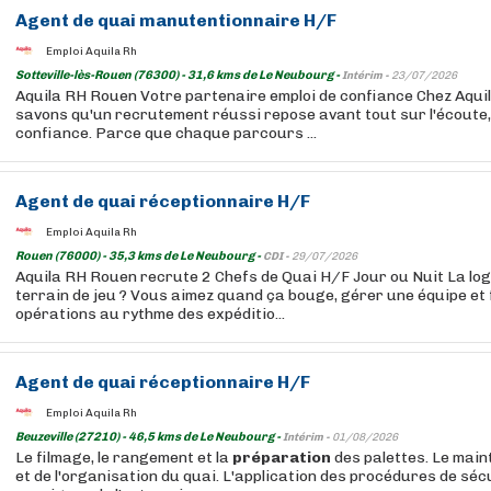
Agent de quai manutentionnaire H/F
Emploi Aquila Rh
Sotteville-lès-Rouen (76300) - 31,6 kms de Le Neubourg -
Intérim -
23/07/2026
Aquila RH Rouen Votre partenaire emploi de confiance Chez Aqui
savons qu'un recrutement réussi repose avant tout sur l'écoute, 
confiance. Parce que chaque parcours ...
Agent de quai réceptionnaire H/F
Emploi Aquila Rh
Rouen (76000) - 35,3 kms de Le Neubourg -
CDI -
29/07/2026
Aquila RH Rouen recrute 2 Chefs de Quai H/F Jour ou Nuit La logi
terrain de jeu ? Vous aimez quand ça bouge, gérer une équipe et 
opérations au rythme des expéditio...
Agent de quai réceptionnaire H/F
Emploi Aquila Rh
Beuzeville (27210) - 46,5 kms de Le Neubourg -
Intérim -
01/08/2026
Le filmage, le rangement et la
préparation
des palettes. Le main
et de l'organisation du quai. L'application des procédures de séc