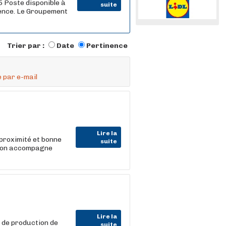
 Poste disponible à
suite
rence. Le Groupement
Trier par :
Date
Pertinence
 par e-mail
Lire la
proximité et bonne
suite
I, on accompagne
Lire la
 de production de
suite