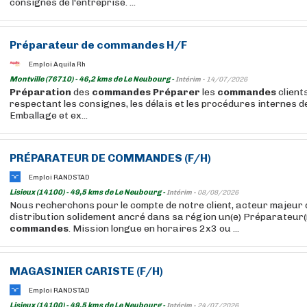
consignes de l'entreprise. ...
Préparateur de
commandes
H/F
Emploi Aquila Rh
Montville (76710) - 46,2 kms de Le Neubourg -
Intérim -
14/07/2026
Préparation
des
commandes
Préparer
les
commandes
client
respectant les consignes, les délais et les procédures internes de 
Emballage et ex...
PRÉPARATEUR DE
COMMANDES
(F/H)
Emploi RANDSTAD
Lisieux (14100) - 49,5 kms de Le Neubourg -
Intérim -
08/08/2026
Nous recherchons pour le compte de notre client, acteur majeur 
distribution solidement ancré dans sa région un(e) Préparateur(
commandes
. Mission longue en horaires 2x3 ou ...
MAGASINIER CARISTE (F/H)
Emploi RANDSTAD
Lisieux (14100) - 49,5 kms de Le Neubourg -
Intérim -
24/07/2026