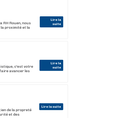
Lire la
la RH Rouen, nous
suite
la proximité et la
Lire la
stique, c'est votre
suite
faire avancer les
Lire la suite
tien de la propreté
urité et des