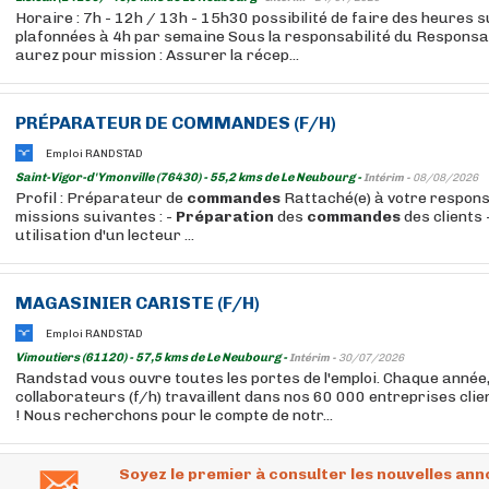
Horaire : 7h - 12h / 13h - 15h30 possibilité de faire des heures
plafonnées à 4h par semaine Sous la responsabilité du Responsabl
aurez pour mission : Assurer la récep...
PRÉPARATEUR DE
COMMANDES
(F/H)
Emploi RANDSTAD
Saint-Vigor-d'Ymonville (76430) - 55,2 kms de Le Neubourg -
Intérim -
08/08/2026
Profil : Préparateur de
commandes
Rattaché(e) à votre respons
missions suivantes : -
Préparation
des
commandes
des clients 
utilisation d'un lecteur ...
MAGASINIER CARISTE (F/H)
Emploi RANDSTAD
Vimoutiers (61120) - 57,5 kms de Le Neubourg -
Intérim -
30/07/2026
Randstad vous ouvre toutes les portes de l'emploi. Chaque année
collaborateurs (f/h) travaillent dans nos 60 000 entreprises cli
! Nous recherchons pour le compte de notr...
Soyez le premier à consulter les nouvelles ann