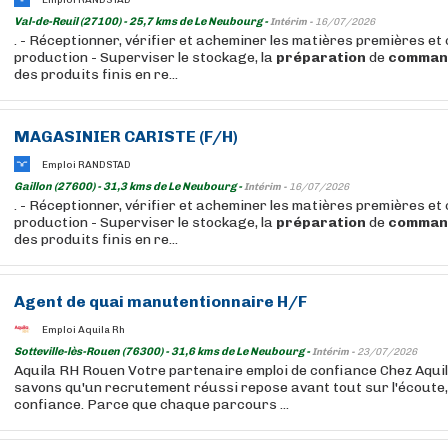
Val-de-Reuil (27100) - 25,7 kms de Le Neubourg -
Intérim -
16/07/2026
. - Réceptionner, vérifier et acheminer les matières premières e
production - Superviser le stockage, la
préparation
de
comman
des produits finis en re...
MAGASINIER CARISTE (F/H)
Emploi RANDSTAD
Gaillon (27600) - 31,3 kms de Le Neubourg -
Intérim -
16/07/2026
. - Réceptionner, vérifier et acheminer les matières premières e
production - Superviser le stockage, la
préparation
de
comman
des produits finis en re...
Agent de quai manutentionnaire H/F
Emploi Aquila Rh
Sotteville-lès-Rouen (76300) - 31,6 kms de Le Neubourg -
Intérim -
23/07/2026
Aquila RH Rouen Votre partenaire emploi de confiance Chez Aqui
savons qu'un recrutement réussi repose avant tout sur l'écoute, 
confiance. Parce que chaque parcours ...