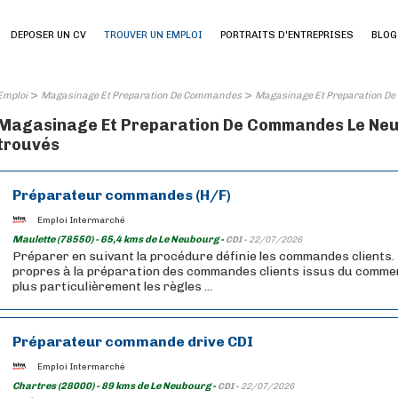
DEPOSER UN CV
TROUVER UN EMPLOI
PORTRAITS D'ENTREPRISES
BLOG
>
>
Emploi
Magasinage Et Preparation De Commandes
Magasinage Et Preparation De
Magasinage Et Preparation De Commandes Le Neubo
trouvés
Préparateur commandes (H/F)
Emploi Intermarché
Maulette (78550) - 65,4 kms de Le Neubourg -
CDI -
22/07/2026
Préparer en suivant la procédure définie les commandes clients. 
propres à la préparation des commandes clients issus du commer
plus particulièrement les règles ...
Préparateur commande drive CDI
Emploi Intermarché
Chartres (28000) - 89 kms de Le Neubourg -
CDI -
22/07/2026