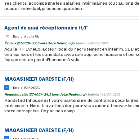
ses clients, accompagne les salariés intérimaires tout au long de
accueil individuel, présence quotidien...
Agent de quai réceptionnaire H/F
Emploi Aquila Rh
Évreux (27000) - 22,5 kms de Le Neubourg -
Intérim -
02/08/2026
Aquila RH Évreux, acteur local du recrutement en intérim, CDD e
entreprises et les candidats avec une approche humaine et pers
équipe met un point d'honneur à valo...
MAGASINIER CARISTE (F/H)
Emploi RANDSTAD
Heudebouville (27400) - 24,5 kms de Le Neubourg -
Intérim -
11/07/2026
Randstad Inhouse est votre partenaire de confiance pour la ges
intérimaire. Nous travaillons dur pour vous aider à trouver les m
votre entreprise. De par nos comp...
MAGASINIER CARISTE (F/H)
Emploi RANDSTAD