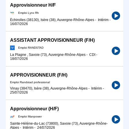
Approvisionneur H/F
Emploi Lynx Rh
Échirolles (38130), Isère (38), Auvergne-Rhône-Alpes
-
Intérim
-
16/07/2026
ASSISTANT APPROVISIONNEUR (F/H)
Emploi RANDSTAD
La Plagne , Savoie (73), Auvergne-Rhône-Alpes
-
CDI
-
18/07/2026
APPROVISIONNEUR (F/H)
Emploi Randstad professional
Vinay (38470), Isère (38), Auvergne-Rhône-Alpes
-
Intérim
-
25/07/2026
Approvisionneur (H/F)
Emploi Manpower
Sainte-Hélène-du-Lac (73800), Savoie (73), Auvergne-Rhône-
Alpes
-
Intérim
-
24/07/2026