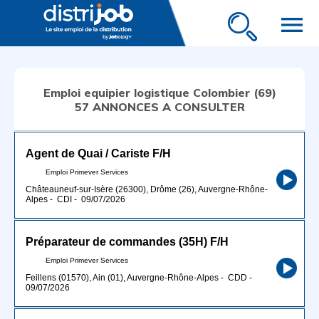
menu
Emploi equipier logistique Colombier (69)
57 ANNONCES A CONSULTER
Agent de Quai / Cariste F/H
Emploi Primever Services
Châteauneuf-sur-Isère (26300), Drôme (26), Auvergne-Rhône-
Alpes
-
CDI
-
09/07/2026
Préparateur de commandes (35H) F/H
Emploi Primever Services
Feillens (01570), Ain (01), Auvergne-Rhône-Alpes
-
CDD
-
09/07/2026