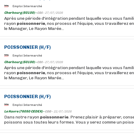
Emploi Intermarché
Cherbourg (50100) -
CDI -
27/07/2026
Après une période d'intégration pendant laquelle vous vous famil
rayon
poissonnerie
, nos process et l'équipe, vous travaillerez e
le Manager, Le Rayon Marée...
POISSONNIER (H/F)
Emploi Intermarché
Cherbourg (50100) -
CDI -
27/07/2026
Après une période d'intégration pendant laquelle vous vous famil
rayon
poissonnerie
, nos process et l'équipe, vous travaillerez e
le Manager, Le Rayon Marée...
POISSONNIER (H/F)
Emploi Intermarché
Le Havre (76050 CEDEX) -
CDD -
22/07/2026
Dans notre rayon
poissonnerie
. Prenez plaisir à préparer, conse
poissons sous toutes leurs formes. Vous y serez comme un poisson 