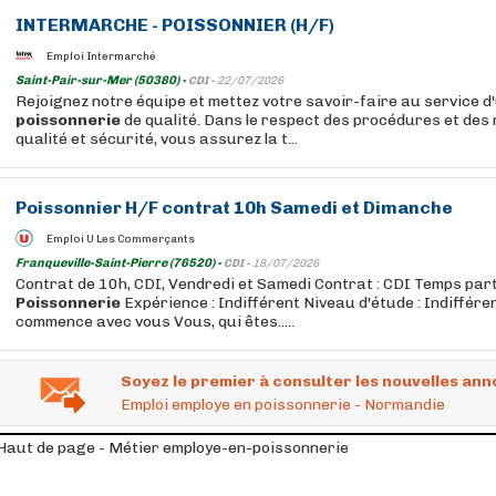
INTERMARCHE - POISSONNIER (H/F)
Emploi Intermarché
Saint-Pair-sur-Mer (50380) -
CDI -
22/07/2026
Rejoignez notre équipe et mettez votre savoir-faire au service d
poissonnerie
de qualité. Dans le respect des procédures et des 
qualité et sécurité, vous assurez la t...
Poissonnier H/F contrat 10h Samedi et Dimanche
Emploi U Les Commerçants
Franqueville-Saint-Pierre (76520) -
CDI -
18/07/2026
Contrat de 10h, CDI, Vendredi et Samedi Contrat : CDI Temps parti
Poissonnerie
Expérience : Indifférent Niveau d'étude : Indifféren
commence avec vous Vous, qui êtes.....
Soyez le premier à consulter les nouvelles ann
Emploi employe en poissonnerie - Normandie
Haut de page - Métier employe-en-poissonnerie