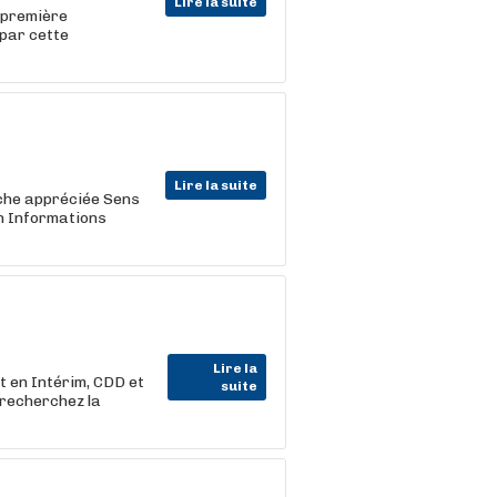
Lire la suite
 première
par cette
Lire la suite
che appréciée Sens
n Informations
Lire la
 en Intérim, CDD et
suite
 recherchez la