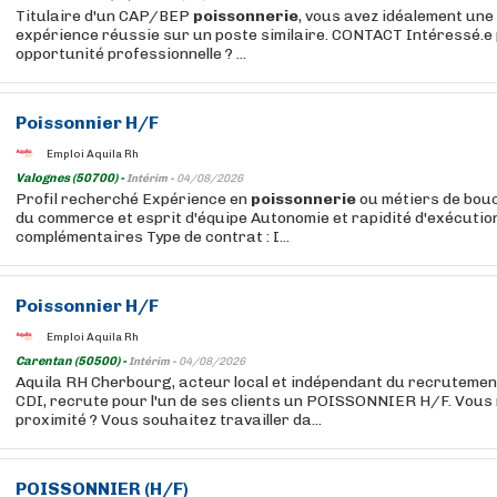
Titulaire d'un CAP/BEP
poissonnerie
, vous avez idéalement une
expérience réussie sur un poste similaire. CONTACT Intéressé.e 
opportunité professionnelle ? ...
Poissonnier H/F
Emploi Aquila Rh
Valognes (50700) -
Intérim -
04/08/2026
Profil recherché Expérience en
poissonnerie
ou métiers de bou
du commerce et esprit d'équipe Autonomie et rapidité d'exécutio
complémentaires Type de contrat : I...
Poissonnier H/F
Emploi Aquila Rh
Carentan (50500) -
Intérim -
04/08/2026
Aquila RH Cherbourg, acteur local et indépendant du recrutement
CDI, recrute pour l'un de ses clients un POISSONNIER H/F. Vous
proximité ? Vous souhaitez travailler da...
POISSONNIER (H/F)