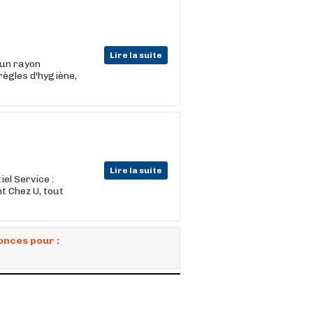
Lire la suite
'un rayon
règles d'hygiène,
Lire la suite
el Service :
t Chez U, tout
onces pour :