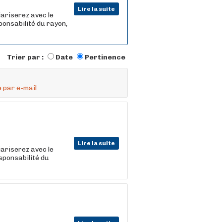
Lire la suite
iariserez avec le
ponsabilité du rayon,
Trier par :
Date
Pertinence
 par e-mail
Lire la suite
iariserez avec le
esponsabilité du