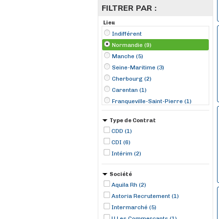
FILTRER PAR :
Lieu
Indifférent
Normandie (9)
Manche (5)
Seine-Maritime (3)
Cherbourg (2)
Carentan (1)
Franqueville-Saint-Pierre (1)
Le Havre (1)
Type de Contrat
Romilly-sur-Andelle (1)
CDD (1)
Saint-Pair-sur-Mer (1)
CDI (6)
Valognes (1)
Intérim (2)
Société
Aquila Rh (2)
Astoria Recrutement (1)
Intermarché (5)
U Les Commerçants (1)