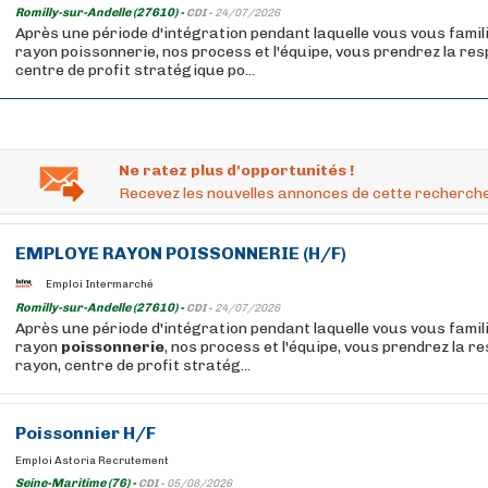
Romilly-sur-Andelle (27610) -
CDI -
24/07/2026
Après une période d'intégration pendant laquelle vous vous famil
rayon poissonnerie, nos process et l'équipe, vous prendrez la res
centre de profit stratégique po...
Ne ratez plus d'opportunités !
Recevez les nouvelles annonces de cette recherche
EMPLOYE
RAYON
POISSONNERIE
(H/F)
Emploi Intermarché
Romilly-sur-Andelle (27610) -
CDI -
24/07/2026
Après une période d'intégration pendant laquelle vous vous famil
rayon
poissonnerie
, nos process et l'équipe, vous prendrez la r
rayon, centre de profit stratég...
Poissonnier H/F
Emploi Astoria Recrutement
Seine-Maritime (76) -
CDI -
05/08/2026