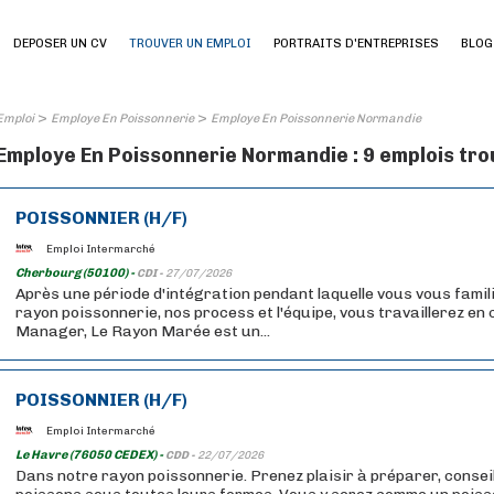
DEPOSER UN CV
TROUVER UN EMPLOI
PORTRAITS D'ENTREPRISES
BLOG
>
>
Emploi
Employe En Poissonnerie
Employe En Poissonnerie Normandie
Employe En Poissonnerie Normandie : 9 emplois tr
POISSONNIER (H/F)
Emploi Intermarché
Cherbourg (50100) -
CDI -
27/07/2026
Après une période d'intégration pendant laquelle vous vous famil
rayon poissonnerie, nos process et l'équipe, vous travaillerez en 
Manager, Le Rayon Marée est un...
POISSONNIER (H/F)
Emploi Intermarché
Le Havre (76050 CEDEX) -
CDD -
22/07/2026
Dans notre rayon poissonnerie. Prenez plaisir à préparer, conseil