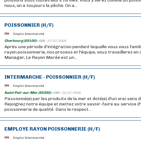
poissons sous toutes leurs formes. Vous y serez comme un poisso
nous, on a toujours la pêche. On a...
POISSONNIER (H/F)
Emploi Intermarché
Cherbourg (50100) -
CDI -
27/07/2026
Après une période d'intégration pendant laquelle vous vous famil
rayon poissonnerie, nos process et l'équipe, vous travaillerez en 
Manager, Le Rayon Marée est un...
INTERMARCHE - POISSONNIER (H/F)
Emploi Intermarché
Saint-Pair-sur-Mer (50380) -
CDI -
22/07/2026
Passionné(e) par les produits de la mer et doté(e) d'un vrai sens d
Rejoignez notre équipe et mettez votre savoir-faire au service d
poissonnerie de qualité. Dans le respect...
EMPLOYE RAYON POISSONNERIE (H/F)
Emploi Intermarché